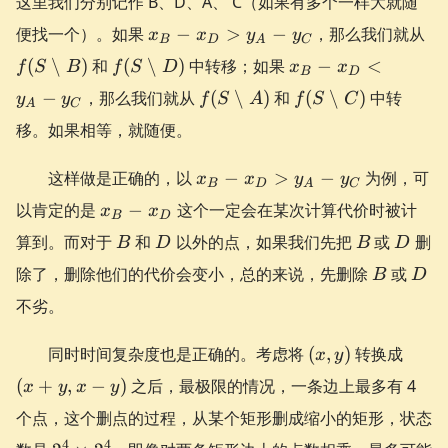
这里我们分别记作 B、D、A、 C（如果有多个一样大就随
x_B
f(
便找一个）。如果
−
>
−
，那么我们就从
x
x
y
y
B
D
A
C
-
\s
f(S
x_B
(
∖
)
和
(
∖
)
中转移；如果
−
<
f
S
B
f
S
D
x
x
x_D
B)
B
D
\setminus
-
f(S
f(S
−
，那么我们就从
>
(
∖
)
和
(
∖
)
中转
y
y
f
S
A
f
S
C
D)
x_D
A
C
\setminus
\setminus
y_A
移。如果相等，就随便。
<
A)
C)
-
y_A
y_C
x_B
-
这样做是正确的，以
−
>
−
为例，可
x
x
y
y
B
D
A
C
-
y_C
x_B
以肯定的是
−
这个一定会在某次计算代价时被计
x
x
x_D
B
D
-
B
D
B
D
算到。而对于
和
以外的点，如果我们先把
>
或
删
B
D
B
D
x_D
y_A
B
D
除了，删除他们的代价会变小，总的来说，先删除
或
B
D
-
不劣。
y_C
(x,
(x
同时时间复杂度也是正确的。考虑将
(
,
)
转换成
x
y
y)
+
(
+
,
−
)
之后，最极限的情况，一条边上最多有 4
x
y
x
y
y,
个点，这个删点的过程，从某个矩形删成缩小的矩形，状态
x
-
2^4
4
4