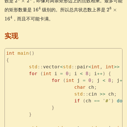
数是
2
×
2
，即像对两条矩形边上的点数相乘。最多可能
y)
\times
16^4
2^8
4
8
的矩形数量是
1
6
级别的。所以总共状态数上界是
2
×
2^4
\times
4
1
6
，而且不可能卡满。
16^4
实现
int
 main
()
{
	std
::
vector
<
std
::
pair
<
int
,
 int
>>
 d
	for
 (
int
 i 
=
 0
;
 i 
<
 8
;
 i
++
)
 {
		for
 (
int
 j 
=
 0
;
 j 
<
 8
;
 j
++
			char
 ch
;
			std
::
cin 
>>
 ch
;
			if
 (
ch 
==
 '
#
'
)
 dot
		}
	}