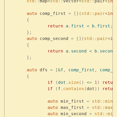
	std
::
map
<
std
::
vector
<
std
::
pair
<
int
	auto
 comp_first 
=
 [](
std
::
pair
<
int
	{
		return
 a
.
first
 <
 b
.
first
;
	};
	auto
 comp_second 
=
 [](
std
::
pair
<
in
	{
		return
 a
.
second
 <
 b
.
second
	};
	auto
 dfs 
=
 [
&
f
,
 comp_first
,
 comp_s
	{
		if
 (
dot
.
size
()
 <=
 1
)
 retur
		if
 (
f
.
contains
(
dot
))
 retur
		auto
 min_first 
=
 std
::
min_
		auto
 max_first 
=
 std
::
max_
		auto
 min_second 
=
 std
::
min