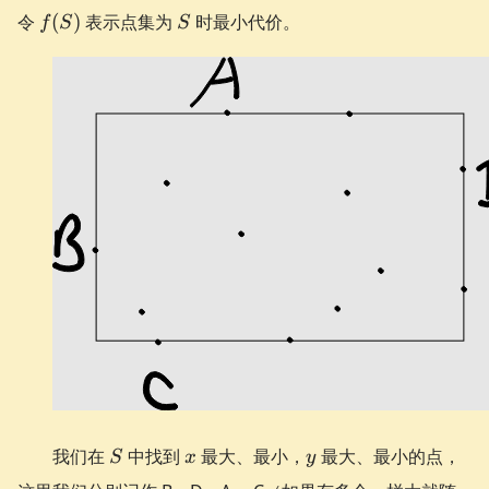
f(S)
S
令
(
)
表示点集为
时最小代价。
f
S
S
S
x
y
我们在
中找到
最大、最小，
最大、最小的点，
S
x
y