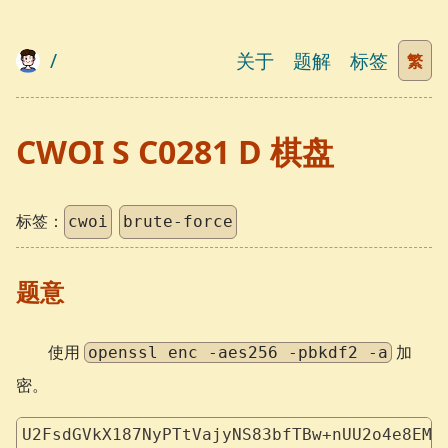
/
关于
题解
标签
繁
CWOI S C0281 D 棋盘
标签：
cwoi
brute-force
题意
使用
加
openssl enc -aes256 -pbkdf2 -a
密。
U2FsdGVkX187NyPTtVajyNS83bfTBw+nUU2o4e8EMU