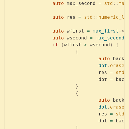
		auto
 max_second 
=
 std
::
max
		auto
 res 
=
 std
::
numeric_li
		auto
 wfirst 
=
 max_first
->
f
		auto
 wsecond 
=
 max_second
-
		if
 (
wfirst 
>
 wsecond
)
 {
			{
				auto
 backu
				dot
.
erase
(
				res 
=
 std
:
				dot 
=
 back
			}
			{
				auto
 backu
				dot
.
erase
(
				res 
=
 std
:
				dot 
=
 back
			}