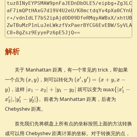
tuz8INyEYPSMAW9pnFaJEDnDbOLE5/eipbg+Zg3LCt
aF7imQPtHAxG7d19V4U2eU/K8mctdqYv4pXa0CYnUn
r+/vdnIdLT7bS2ipAjdOD09DfeRMqyAWBxX/xhtUBi
ZwTBuMzP1nLuJeLWkzfVxPaerBYCG6EvEBW/SyVLAl
C8+8gZsz9EyyePz6pE5JjQ==
解析
关于 Manhattan 距离，有一个常见的 trick，即如果
(x,
(x',
′
′
一个点为
(
,
)
，则可以转化为
(
,
)
=
(
+
,
−
x
y
x
y
x
y
x
y)
y')
|x_1-
\max\
′
)
，这样
∣
−
∣
+
∣
−
∣
就可以变为
max
{
∣
−
y
x
x
y
y
x
1
2
1
2
=
1
x_2|+|y_1-
{|x'_1-
′
′
′
∣
,
∣
−
∣
}
。前者为 Manhattan 距离，后者为
(x
x
y
y
y_2|
x'_2|,
2
1
2
+
Chebyshev 距离。
|y'_1-
y,
y'_2|\}
x -
首先我们先将棋盘上所有点的坐标按照上面的方法转换
y)
成可以用 Chebyshev 距离计算的坐标。对于转换完的点，