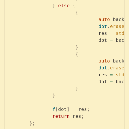
		}
 else
 {
			{
				auto
 backu
				dot
.
erase
(
				res 
=
 std
:
				dot 
=
 back
			}
			{
				auto
 backu
				dot
.
erase
(
				res 
=
 std
:
				dot 
=
 back
			}
		}
		f
[
dot
]
 =
 res
;
		return
 res
;
	};