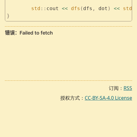
	std
::
cout 
<<
 dfs
(
dfs
,
 dot
)
 <<
 std
:
}
订阅：
RSS
授权方式：
CC-BY-SA-4.0 License