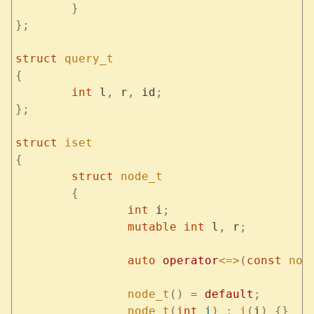
	}
};
struct
 query_t
{
	int
 l
,
 r
,
 id
;
};
struct
 iset
{
	struct
 node_t
	{
		int
 i
;
		mutable
 int
 l
,
 r
;
		auto
 operator
<=>
(
const
 nod
		node_t
()
 =
 default
;
		node_t
(
int
 i
)
 :
 i
(
i
)
 {}