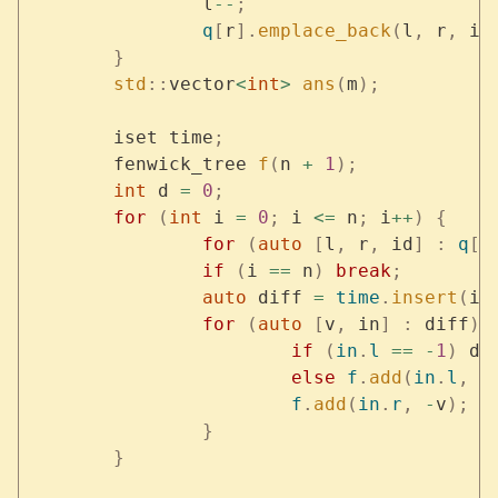
		l
--
;
		q
[
r
].
emplace_back
(
l
,
 r
,
 i
)
	}
	std
::
vector
<
int
>
 ans
(
m
);
	iset time
;
	fenwick_tree 
f
(
n 
+
 1
);
	int
 d 
=
 0
;
	for
 (
int
 i 
=
 0
;
 i 
<=
 n
;
 i
++
)
 {
		for
 (
auto
 [
l
,
 r
,
 id
]
 :
 q
[
i
		if
 (
i 
==
 n
)
 break
;
		auto
 diff 
=
 time
.
insert
(
i
,
		for
 (
auto
 [
v
,
 in
]
 :
 diff
)
 
			if
 (
in
.
l
 ==
 -
1
)
 d 
			else
 f
.
add
(
in
.
l
,
 v
			f
.
add
(
in
.
r
,
 -
v
);
		}
	}