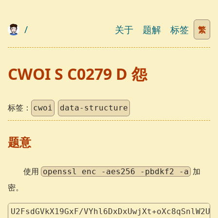
/
关于
题解
标签
繁
CWOI S C0279 D 怨
标签：
cwoi
data-structure
题意
使用
加
openssl enc -aes256 -pbdkf2 -a
密。
U2FsdGVkX19GxF/VYhl6DxDxUwjXt+oXc8qSnlW2UP