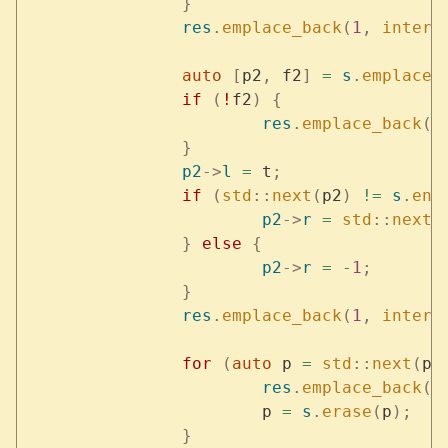
		}
		res
.
emplace_back
(
1
,
 interv
		auto
 [
p2
,
 f2
]
 =
 s
.
emplace
(
		if
 (
!
f2
)
 {
			res
.
emplace_back
(
-
		}
		p2
->
l
 =
 t
;
		if
 (
std
::
next
(
p2
)
 !=
 s
.
end
			p2
->
r
 =
 std
::
next
(
		}
 else
 {
			p2
->
r
 =
 -
1
;
		}
		res
.
emplace_back
(
1
,
 interv
		for
 (
auto
 p 
=
 std
::
next
(
p1
			res
.
emplace_back
(
-
			p 
=
 s
.
erase
(
p
);
		}