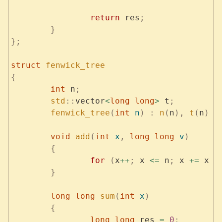
		return
 res
;
	}
};
struct
 fenwick_tree
{
	int
 n
;
	std
::
vector
<
long
 long
>
 t
;
	fenwick_tree
(
int
 n
)
 :
 n
(
n
),
 t
(
n
)
 {
	void
 add
(
int
 x
,
 long
 long
 v
)
	{
		for
 (
x
++
;
 x 
<=
 n
;
 x 
+=
 x 
&
	}
	long
 long
 sum
(
int
 x
)
	{
		long
 long
 res 
=
 0
;