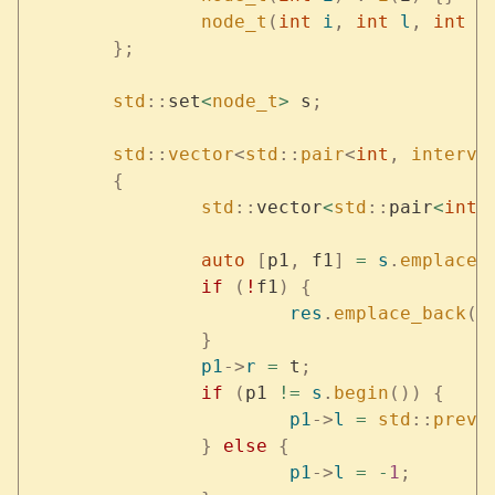
		node_t
(
int
 i
,
 int
 l
,
 int
 r
	};
	std
::
set
<
node_t
>
 s
;
	std
::
vector
<
std
::
pair
<
int
,
 interva
	{
		std
::
vector
<
std
::
pair
<
int
,
		auto
 [
p1
,
 f1
]
 =
 s
.
emplace
(
		if
 (
!
f1
)
 {
			res
.
emplace_back
(
-
		}
		p1
->
r
 =
 t
;
		if
 (
p1 
!=
 s
.
begin
())
 {
			p1
->
l
 =
 std
::
prev
(
		}
 else
 {
			p1
->
l
 =
 -
1
;