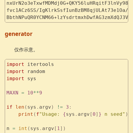
nxUrN2o3eTxwfMDMdj0G+QKY56luHRqitF3lnVy98V
fvc1ACz6SS/IgKlrkSsfIunBzBM8qjULAt73e1Oa/2
BbthNPuQR0YCNM66+lzYsdrtmxhDwfAG3zmXdQJ3V6
generator
仅作示意。
import
 itertools
import
 random
import
 sys
MAXN
 =
 10
**
9
if
 len
(
sys
.
argv
)
 !=
 3
:
    print
(
f
"Usage: 
{
sys
.
argv
[
0
]
}
 n seed"
)
n 
=
 int
(
sys
.
argv
[
1
])