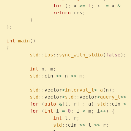
		for
 (;
 x 
>=
 1
;
 x 
-=
 x 
&
 -
x
		return
 res
;
	}
};
int
 main
()
{
	std
::
ios
::
sync_with_stdio
(
false
);
	int
 n
,
 m
;
	std
::
cin 
>>
 n 
>>
 m
;
	std
::
vector
<
interval_t
>
 a
(
n
);
	std
::
vector
<
std
::
vector
<
query_t
>>
 
	for
 (
auto
 &
[
l
,
 r
]
 :
 a
)
 std
::
cin 
>>
	for
 (
int
 i 
=
 0
;
 i 
<
 m
;
 i
++
)
 {
		int
 l
,
 r
;
		std
::
cin 
>>
 l 
>>
 r
;