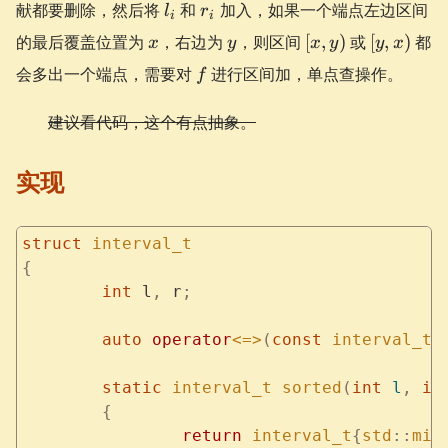
l_i
r_i
献都要删除，然后将
和
加入，如果一个端点左边区间
l
r
i
i
x
y
[x,
[y,
的最后覆盖位置为
，右边为
，则区间
[
,
)
或
[
,
)
都
x
y
x
y
y
x
y)
x)
f
会多出一个端点，需要对
进行区间加，单点查操作。
f
建议看代码，这个有点抽象。
实现
struct
 interval_t
{
	int
 l
,
 r
;
	auto
 operator
<=>
(
const
 interval_t
 
	static
 interval_t
 sorted
(
int
 l
,
 in
	{
		return
 interval_t
{
std
::
min