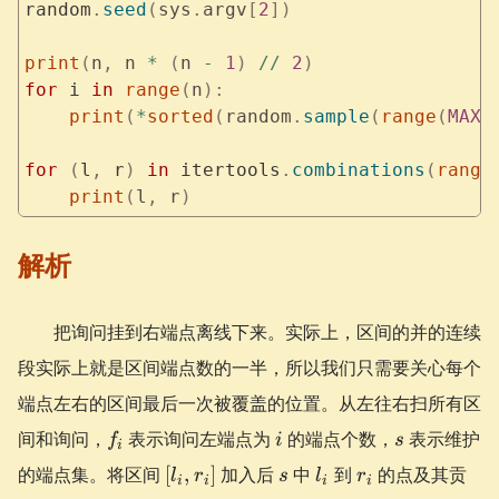
random
.
seed
(
sys
.
argv
[
2
])
print
(
n
,
 n 
*
 (
n 
-
 1
)
 //
 2
)
for
 i 
in
 range
(
n
):
    print
(
*
sorted
(
random
.
sample
(
range
(
MAXN
for
 (
l
,
 r
)
 in
 itertools
.
combinations
(
range
    print
(
l
,
 r
)
解析
把询问挂到右端点离线下来。实际上，区间的并的连续
段实际上就是区间端点数的一半，所以我们只需要关心每个
端点左右的区间最后一次被覆盖的位置。从左往右扫所有区
f_i
i
s
间和询问，
表示询问左端点为
的端点个数，
表示维护
f
i
s
i
[l_i,
s
l_i
r_i
的端点集。将区间
[
,
]
加入后
中
到
的点及其贡
l
r
s
l
r
i
i
i
i
r_i]