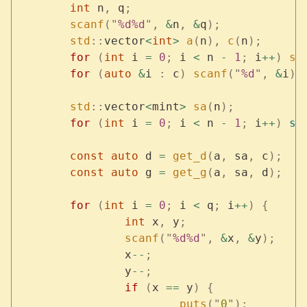
	int
 n
,
 q
;
	scanf
(
"
%d%d
"
,
 &
n
,
 &
q
);
	std
::
vector
<
int
>
 a
(
n
),
 c
(
n
);
	for
 (
int
 i 
=
 0
;
 i 
<
 n 
-
 1
;
 i
++
)
 sc
	for
 (
auto
 &
i 
:
 c
)
 scanf
(
"
%d
"
,
 &
i
);
	std
::
vector
<
mint
>
 sa
(
n
);
	for
 (
int
 i 
=
 0
;
 i 
<
 n 
-
 1
;
 i
++
)
 sa
	const
 auto
 d 
=
 get_d
(
a
,
 sa
,
 c
);
	const
 auto
 g 
=
 get_g
(
a
,
 sa
,
 d
);
	for
 (
int
 i 
=
 0
;
 i 
<
 q
;
 i
++
)
 {
		int
 x
,
 y
;
		scanf
(
"
%d%d
"
,
 &
x
,
 &
y
);
		x
--
;
		y
--
;
		if
 (
x 
==
 y
)
 {
			puts
(
"
0
"
);