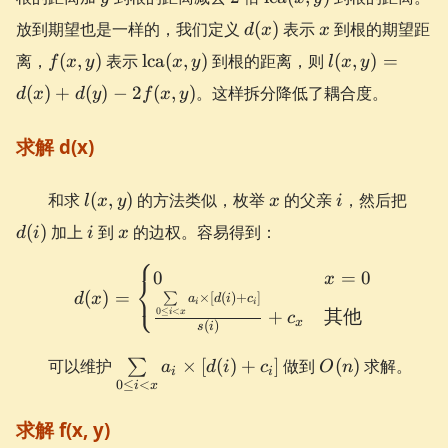
(x, y)
d(x)
x
放到期望也是一样的，我们定义
(
)
表示
到根的期望距
d
x
x
f(x,
\operatorname{lca}
l(x,
离，
(
,
)
表示
lca
(
,
)
到根的距离，则
(
,
)
=
f
x
y
x
y
l
x
y
y)
(x, y)
y) =
(
)
+
(
)
−
2
(
,
)
。这样拆分降低了耦合度。
d
x
d
y
f
x
y
d(x)
+
求解 d(x)
d(y)
-
2f(x,
l(x,
x
i
d(i)
和求
(
,
)
的方法类似，枚举
的父亲
，然后把
l
x
y
x
i
y)
y)
i
x
(
)
加上
到
的边权。容易得到：
d
i
i
x
⎧
d(x) = \begin{cases} 0 & x
0
=
0
x
⎨
⎩
(
)
=
d
x
∑
×
[
(
)
+
]
a
d
i
c
i
i
0
≤
<
+
其他
i
x
c
x
(
)
s
i
\sum\limits_{0
O(n)
可以维护
×
[
(
)
+
]
做到
(
)
求解。
∑
a
d
i
c
O
n
i
i
\le i < x}a_i
0
≤
<
i
x
\times [d(i) +
求解 f(x, y)
c_i]