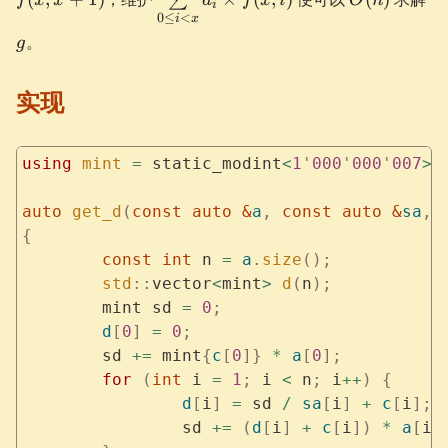
∑
f
x
x
a
f
x
i
O
n
f(x,
i
\le i < x}a_i
0
≤
<
i
x
x +
\times f(x, i)
。
g
1)
实现
using
 mint
 =
 static_modint
<
1
'
000
'
000
'
007
>
;
auto
 get_d
(
const
 auto
 &
a
,
 const
 auto
 &
sa
,
 
{
	const
 int
 n 
=
 a
.
size
();
	std
::
vector
<
mint
>
 d
(
n
);
	mint sd 
=
 0
;
	d
[
0
]
 =
 0
;
	sd 
+=
 mint
{
c
[
0
]}
 *
 a
[
0
];
	for
 (
int
 i 
=
 1
;
 i 
<
 n
;
 i
++
)
 {
		d
[
i
]
 =
 sd 
/
 sa
[
i
]
 +
 c
[
i
];
		sd 
+=
 (
d
[
i
]
 +
 c
[
i
])
 *
 a
[
i
]