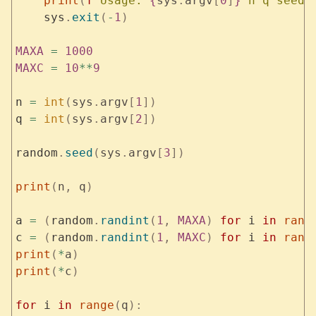
    print
(
f
'Usage: 
{
sys
.
argv
[
0
]
}
 n q seed'
    sys
.
exit
(
-
1
)
MAXA
 =
 1000
MAXC
 =
 10
**
9
n 
=
 int
(
sys
.
argv
[
1
])
q 
=
 int
(
sys
.
argv
[
2
])
random
.
seed
(
sys
.
argv
[
3
])
print
(
n
,
 q
)
a 
=
 (
random
.
randint
(
1
,
 MAXA
)
 for
 i 
in
 rang
c 
=
 (
random
.
randint
(
1
,
 MAXC
)
 for
 i 
in
 rang
print
(
*
a
)
print
(
*
c
)
for
 i 
in
 range
(
q
):