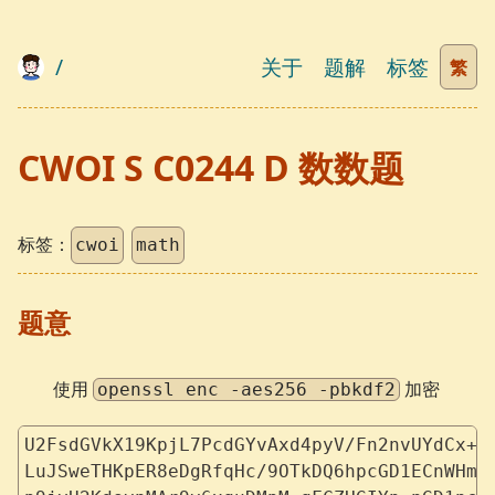
/
关于
题解
标签
繁
CWOI S C0244 D 数数题
标签：
cwoi
math
题意
使用
加密
openssl enc -aes256 -pbkdf2
U2FsdGVkX19KpjL7PcdGYvAxd4pyV/Fn2nvUYdCx+V
LuJSweTHKpER8eDgRfqHc/9OTkDQ6hpcGD1ECnWHmi