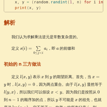
    x
,
 y 
=
 (
random
.
randint
(
1
,
 n
)
 for
 i 
in
 
    print
(
x
,
 y
)
解析
我们认为求解乘法逆元是常数复杂度的。
s(i) =
a
定义
(
)
=
，即
的前缀和
∑
s
i
a
a
i
\sum\limits_{0
0
≤
<
j
i
\le j < i}a_i
初始的 n 三方做法
l(x,
x
y
x
定义
(
,
)
表示
到
的期望距离。首先，当
=
l
x
y
x
y
x
y)
=
l(x,
l(x,
l(
时，
(
,
)
=
0
，因为两点重合。由于
(
,
)
显然等于
y
l
x
y
l
x
y
y
y)
y)
x)
x
0
(
,
)
，所以我们可以假设
<
。因为我们是按照从
0
l
y
x
x
y
=
<
n
y
x
到
−
0
1
的顺序加的点，所以
不可能是
的祖先，也就
n
y
x
y
-
\operatorname{lca}
y
y
i
l(x,