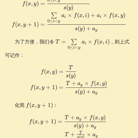
0
≤
<
1)
i
y
(
,
)
=
f
x
y
(
)
s
y
×
(
,
)
+
×
(
,
)
∑
a
f
x
i
a
f
x
y
i
i
0
≤
<
i
y
(
,
+
1
)
=
f
x
y
(
)
+
s
y
a
y
T =
为了方便，我们令
=
×
(
,
)
，则上式
∑
T
a
f
x
i
i
\sum\limits_{0
0
≤
<
i
y
\le i < y}a_i
可记作：
\times f(x, i)
T
\begin{aligned} f(x, y) &=
(
,
)
=
f
x
y
(
)
s
y
+
×
(
,
)
T
a
f
x
y
y
(
,
+
1
)
=
f
x
y
(
)
+
s
y
a
y
f(x,
化简
(
,
+
1
)
：
f
x
y
y
+
×
(
,
)
+
\begin{aligned} f(x, y + 
T
a
f
x
y
y
(
,
+
1
)
=
f
x
y
1)
(
)
+
s
y
a
y
T
+
×
T
a
y
(
)
s
y