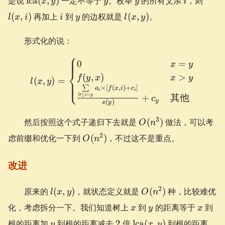
是说
lca
(
,
)
一定不等于
。枚举
的所有父亲
，则
x
y
y
y
i
1
(x, y)
i)
i
y
l(x,
(
,
)
再加上
到
的边权就是
(
,
)
。
l
x
i
i
y
l
x
y
y)
形式化的说：
⎧
l(x, y) = \begin{cases} 0 
0
=
x
y
⎨
(
,
)
>
f
y
x
x
y
(
,
)
=
l
x
y
⎩
∑
×
[
(
,
)
+
]
a
f
x
i
c
i
i
0
≤
<
+
其他
i
y
c
y
(
)
s
y
O(n^3)
3
然后按照这个式子递归下去就是
(
)
做法，可以考
O
n
O(n^2)
2
虑前缀和优化一下到
(
)
，不过这不是重点。
O
n
改进
l(x,
O(n^2)
2
原来的
(
,
)
，就状态定义就是
(
)
种，比较难优
l
x
y
O
n
y)
x
y
x
化，考虑拆分一下。我们知道树上
到
的距离等于
到
x
y
x
y
2
\operatorname{lca}
根的距离加
到根的距离减去
2
倍
lca
(
,
)
到根的距离。
y
x
y