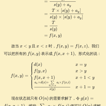
=
(
)
+
s
y
a
y
×
[
(
)
+
]
T
s
y
a
y
=
(
)
×
[
(
)
+
]
s
y
s
y
a
y
T
=
(
)
s
y
=
(
,
)
f
x
y
x
x
f(x,
故当
<
且
<
时，
(
,
)
=
(
,
)
。我们
x
y
x
z
f
x
y
f
x
z
<
<
y)
f(x,
f(x,
可以把所有的
(
,
)
表示成
(
,
+
1
)
。形式化的说：
f
x
y
f
x
x
y
z
=
y)
x
⎧
f(x,
+
f(x, y) = \begin{cases} d(x
(
)
=
d
x
x
y
z)
1)
(
,
)
>
f
y
x
x
y
⎨
(
,
)
=
f
x
y
(
,
+
1
)
+
1
<
f
x
x
x
y
⎩
×
(
)
+
∑
×
(
,
)
a
d
x
a
f
x
i
x
i
0
≤
<
+
1
=
i
x
x
y
(
)
s
y
O(n)
g(x)
现在状态就只有
(
)
的需要求解了，令
(
)
=
O
n
g
x
=
\sum\limits_{0
O(n)
g
(
,
+
1
)
，维护
×
(
,
)
便可以
(
)
求解