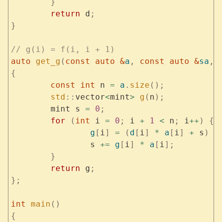
	}
	return
 d
;
}
// g(i) = f(i, i + 1)
auto
 get_g
(
const
 auto
 &
a
,
 const
 auto
 &
sa
,
 
{
	const
 int
 n 
=
 a
.
size
();
	std
::
vector
<
mint
>
 g
(
n
);
	mint s 
=
 0
;
	for
 (
int
 i 
=
 0
;
 i 
+
 1
 <
 n
;
 i
++
)
 {
		g
[
i
]
 =
 (
d
[
i
]
 *
 a
[
i
]
 +
 s
)
 /
		s 
+=
 g
[
i
]
 *
 a
[
i
];
	}
	return
 g
;
};
int
 main
()
{