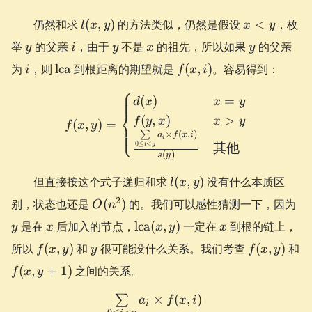
l(x,
x
仍然和求
(
,
)
的方法类似，仍然是假设
<
，枚
l
x
y
x
y
y)
<
y
i
y
x
y
举
的父亲
，由于
不是
的祖先，所以如果
的父亲
y
i
y
x
y
y
i
\operatorname{lca}
f(x,
为
，则
lca
到根距离的期望就是
(
,
)
。容易得到：
i
f
x
i
i)
⎧
f(x, y) = \begin{cases} d(
(
)
=
d
x
x
y
⎨
(
,
)
>
f
y
x
x
y
(
,
)
=
f
x
y
⎩
∑
×
(
,
)
a
f
x
i
i
0
≤
<
其他
i
y
(
)
s
y
l(x,
但直接按这个式子递归和求
(
,
)
没有什么本质区
l
x
y
y)
O(n^2)
y
2
别，状态也还是
(
)
的。我们可以感性猜测一下，因为
O
n
x
\operatorname{lca}
x
是在
后加入的节点，
lca
(
,
)
一定在
到根的链上，
y
x
x
y
x
(x, y)
f(x,
y
f(x,
所以
(
,
)
和
很可能没什么关系。我们考查
(
,
)
和
f
x
y
y
f
x
y
y)
y)
f(x,
(
,
+
1
)
之间的关系。
f
x
y
y
×
(
,
)
+
∑
\begin{aligned} f(x, y) &= 
a
f
x
i
i