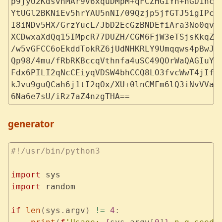
p9jyU2KdsvnMAr9v6xquDMpM+qFCZHGIYn+nGD1ncd
YtUGl2BKNiEv5hrYAU5nNI/09Qzjp5jfGTJ5igIPcn
I8iNDv5HX/GrzYucL/JbD2EcGzBNDEfiAra3No0qv9
XCDwxaXdQq15IMpcR77DUZH/CGM6FjW3eTSjsKkqZF
/w5vGFCC6oEkddTokRZ6jUdNHKRLY9Umqqws4pBwJk
Qp98/4mu/fRbRKBccqVthnfa4uSC49QOrWaQAGIuYe
Fdx6PILI2qNcCEiyqVDSW4bhCCQ8LO3fvcWwT4jIfb
kJvu9guQCah6j1tI2qOx/XU+0lnCMFm6lQ3iNvVVau
6Na6e7sU/iRz7aZ4nzgTHA==
generator
#!/usr/bin/python3
import
 sys
import
 random
if
 len
(
sys
.
argv
)
 !=
 4
: