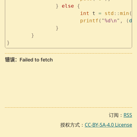
		}
 else
 {
			int
 t 
=
 std
::
min
(
x
			printf
(
"
%d\n
"
,
 (
d
[
		}
	}
}
订阅：
RSS
授权方式：
CC-BY-SA-4.0 License