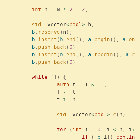
	int
 n 
=
 N 
*
 2
 +
 2
;
	std
::
vector
<
bool
>
 b
;
	b
.
reserve
(
n
);
	b
.
insert
(
b
.
end
(),
 a
.
begin
(),
 a
.
end
	b
.
push_back
(
0
);
	b
.
insert
(
b
.
end
(),
 a
.
rbegin
(),
 a
.
re
	b
.
push_back
(
0
);
	while
 (
T
)
 {
		auto
 t 
=
 T 
&
 -
T
;
		T 
-=
 t
;
		t 
%=
 n
;
		std
::
vector
<
bool
>
 c
(
n
);
		for
 (
int
 i 
=
 0
;
 i 
<
 n
;
 i
++
			if
 (
!
b
[
i
])
 continu