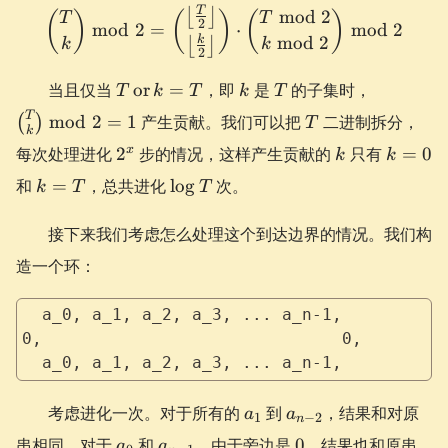
T
\binom{T}{k}\bmod 2 = \b
⌊
⌋
mod
2
(
)
(
)
(
)
T
T
2
mod
2
=
⋅
mod
2
mod
2
k
⌊
⌋
k
k
2
T
k
T
\binom{
当且仅当
or
=
，即
是
的子集时，
T
k
T
k
T
\operatorname{or}
{k} \bm
T
T
mod
2
=
1
产生贡献。我们可以把
二进制拆分，
(
)
T
k = T
2 = 1
k
2^x
k
k=0
x
每次处理进化
2
步的情况，这样产生贡献的
只有
=
0
k
k
k=T
\log
和
=
，总共进化
lo
g
次。
k
T
T
T
接下来我们考虑怎么处理这个到达边界的情况。我们构
造一个环：
  a_0, a_1, a_2, a_3, ... a_n-1,
0,                              0,
  a_0, a_1, a_2, a_3, ... a_n-1,
a_1
a_{n-
考虑进化一次。对于所有的
到
，结果和对原
a
a
1
−
2
n
2}
a_0
a_{n-
0
串相同，对于
和
，由于旁边是
0
，结果也和原串
a
a