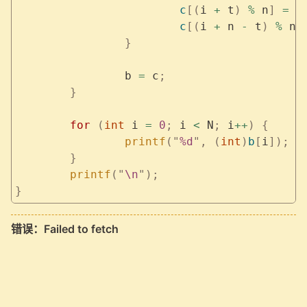
			c
[(
i 
+
 t
)
 %
 n
]
 =
 !
			c
[(
i 
+
 n 
-
 t
)
 %
 n
]
		}
		b 
=
 c
;
	}
	for
 (
int
 i 
=
 0
;
 i 
<
 N
;
 i
++
)
 {
		printf
(
"
%d
"
,
 (
int
)
b
[
i
]);
	}
	printf
(
"
\n
"
);
}