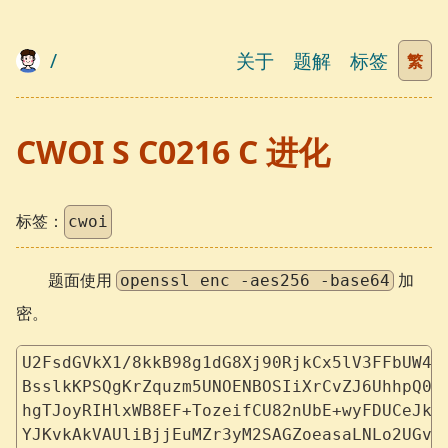
/
关于
题解
标签
繁
CWOI S C0216 C 进化
标签：
cwoi
题面使用
加
openssl enc -aes256 -base64
密。
U2FsdGVkX1/8kkB98g1dG8Xj90RjkCx5lV3FFbUW4A
BsslkKPSQgKrZquzm5UNOENBOSIiXrCvZJ6UhhpQ02
hgTJoyRIHlxWB8EF+TozeifCU82nUbE+wyFDUCeJkD
YJKvkAkVAUliBjjEuMZr3yM2SAGZoeasaLNLo2UGvU