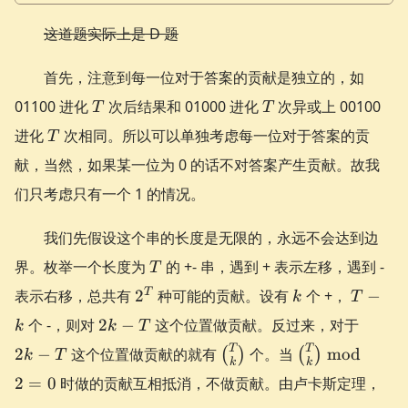
这道题实际上是 D 题
首先，注意到每一位对于答案的贡献是独立的，如
T
T
01100 进化
次后结果和 01000 进化
次异或上 00100
T
T
T
进化
次相同。所以可以单独考虑每一位对于答案的贡
T
献，当然，如果某一位为 0 的话不对答案产生贡献。故我
们只考虑只有一个 1 的情况。
我们先假设这个串的长度是无限的，永远不会达到边
T
界。枚举一个长度为
的 +- 串，遇到 + 表示左移，遇到 -
T
2^T
k
T-
T
表示右移，总共有
2
种可能的贡献。设有
个 +，
−
k
T
k
2k
2k
个 -，则对
2
−
这个位置做贡献。反过来，对于
k
k
T
-
-
\binom{T}
\binom{T}
T
T
2
−
这个位置做贡献的就有
个。当
mod
(
)
(
)
k
T
T
T
k
k
{k}
{k} \bmod
2
=
0
时做的贡献互相抵消，不做贡献。由卢卡斯定理，
2 = 0