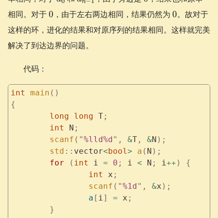
0
−
1
n
1}
0
0
相同。对于
0
，由于左右两边相同，结果仍然为
0
。故对于
这样的环，进化的结果和对原序列的结果相同。这样就完美
解决了到达边界的问题。
代码：
int
 main
()
{
	long
 long
 T
;
	int
 N
;
	scanf
(
"
%lld%d
"
,
 &
T
,
 &
N
);
	std
::
vector
<
bool
>
 a
(
N
);
	for
 (
int
 i 
=
 0
;
 i 
<
 N
;
 i
++
)
 {
		int
 x
;
		scanf
(
"
%1d
"
,
 &
x
);
		a
[
i
]
 =
 x
;
	}