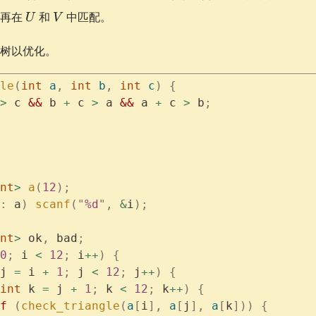
U
V
，再在
和
中匹配。
U
V
树以优化。
le
(
int
 a
,
 int
 b
,
 int
 c
)
 {
>
 c 
&&
 b 
+
 c 
>
 a 
&&
 a 
+
 c 
>
 b
;
nt
>
 a
(
12
);
:
 a
)
 scanf
(
"
%d
"
,
 &
i
);
nt
>
 ok
,
 bad
;
0
;
 i 
<
 12
;
 i
++
)
 {
j 
=
 i 
+
 1
;
 j 
<
 12
;
 j
++
)
 {
int
 k 
=
 j 
+
 1
;
 k 
<
 12
;
 k
++
)
 {
f
 (
check_triangle
(
a
[
i
],
 a
[
j
],
 a
[
k
]))
 {