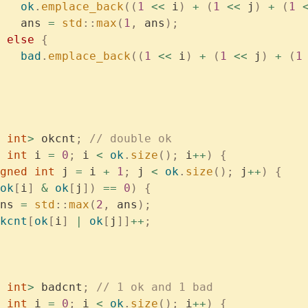
   ok
.
emplace_back
((
1
 <<
 i
)
 +
 (
1
 <<
 j
)
 +
 (
1
 
   ans 
=
 std
::
max
(
1
,
 ans
);
 else
 {
   bad
.
emplace_back
((
1
 <<
 i
)
 +
 (
1
 <<
 j
)
 +
 (
1
 int
>
 okcnt
;
 // double ok
 int
 i 
=
 0
;
 i 
<
 ok
.
size
();
 i
++
)
 {
gned
 int
 j 
=
 i 
+
 1
;
 j 
<
 ok
.
size
();
 j
++
)
 {
ok
[
i
]
 &
 ok
[
j
])
 ==
 0
)
 {
ns 
=
 std
::
max
(
2
,
 ans
);
kcnt
[
ok
[
i
]
 |
 ok
[
j
]]
++
;
 int
>
 badcnt
;
 // 1 ok and 1 bad
 int
 i 
=
 0
;
 i 
<
 ok
.
size
();
 i
++
)
 {