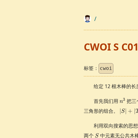
/
CWOI S C0
标签：
cwoi
给定 12 根木棒
n^3
3
首先我们用
把三
n
|S| + |
三角形的组合。
∣
∣
+
∣
S
\bino
{3} = 
利用双向搜索的思想
S
两个
中元素无公共木
S