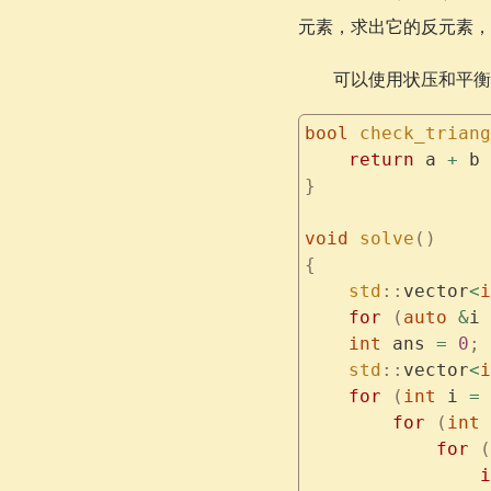
元素，求出它的反元素
可以使用状压和平衡
bool
 check_triang
    return
 a 
+
 b 
}
void
 solve
()
{
    std
::
vector
<
i
    for
 (
auto
 &
i 
    int
 ans 
=
 0
;
    std
::
vector
<
i
    for
 (
int
 i 
=
 
        for
 (
int
 
            for
 (
                i