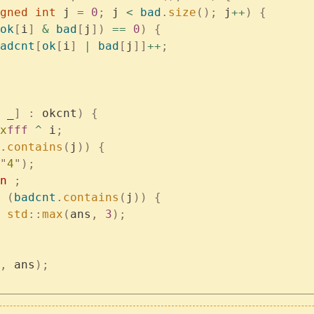
gned
 int
 j 
=
 0
;
 j 
<
 bad
.
size
();
 j
++
)
 {
ok
[
i
]
 &
 bad
[
j
])
 ==
 0
)
 {
adcnt
[
ok
[
i
]
 |
 bad
[
j
]]
++
;
 _
]
 :
 okcnt
)
 {
x
fff
 ^
 i
;
.
contains
(
j
))
 {
"
4
"
);
n
 ;
 (
badcnt
.
contains
(
j
))
 {
 std
::
max
(
ans
,
 3
);
,
 ans
);