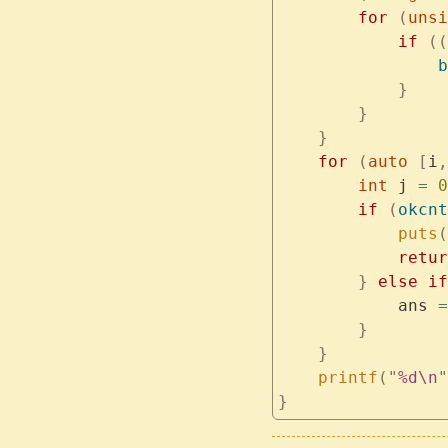
        for
 (
unsi
            if
 ((
                b
            }
        }
    }
    for
 (
auto
 [
i
,
        int
 j 
=
 0
        if
 (
okcnt
            puts
(
            retur
        }
 else
 if
            ans 
=
        }
    }
    printf
(
"
%d\n
"
}