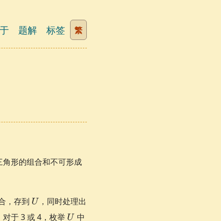
于
题解
标签
繁
三角形的组合和不可形成
U
合，存到
，同时处理出
U
U
对于 3 或 4，枚举
中
U