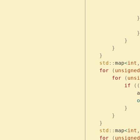
                 
                 
                }
                 
                }
            }
        }
    }
    std
::
map
<
int
,
    for
 (
unsigned
        for
 (
unsi
            if
 ((
                a
                o
            }
        }
    }
    std
::
map
<
int
,
    for
 (
unsigned