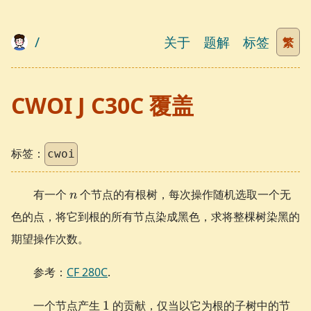
/
关于
题解
标签
繁
CWOI J C30C 覆盖
标签：
cwoi
n
有一个
个节点的有根树，每次操作随机选取一个无
n
色的点，将它到根的所有节点染成黑色，求将整棵树染黑的
期望操作次数。
参考：
CF 280C
.
1
一个节点产生
1
的贡献，仅当以它为根的子树中的节