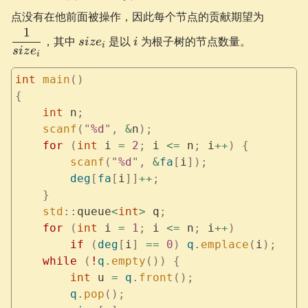
\dfrac{
点没有在他前面被操作，因此每个节点的贡献期望为
{size_i}
1
size_i
i
，其中
是以
为根子树的节点数量。
s
i
z
e
i
i
s
i
z
e
i
int
 main
()
{
    int
 n
;
    scanf
(
"
%d
"
,
 &
n
);
    for
 (
int
 i 
=
 2
;
 i 
<=
 n
;
 i
++
)
 {
        scanf
(
"
%d
"
,
 &
fa
[
i
]);
        deg
[
fa
[
i
]]
++
;
    }
    std
::
queue
<
int
>
 q
;
    for
 (
int
 i 
=
 1
;
 i 
<=
 n
;
 i
++
)
        if
 (
deg
[
i
]
 ==
 0
)
 q
.
emplace
(
i
);
    while
 (
!
q
.
empty
())
 {
        int
 u 
=
 q
.
front
();
        q
.
pop
();