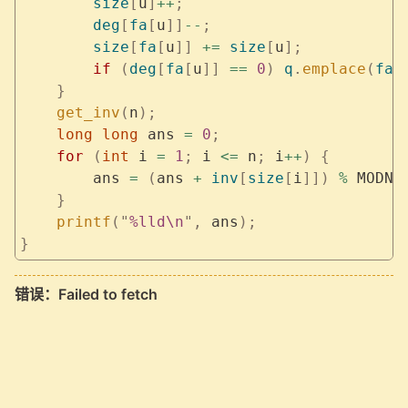
        size
[
u
]
++
;
        deg
[
fa
[
u
]]
--
;
        size
[
fa
[
u
]]
 +=
 size
[
u
];
        if
 (
deg
[
fa
[
u
]]
 ==
 0
)
 q
.
emplace
(
fa
[
    }
    get_inv
(
n
);
    long
 long
 ans 
=
 0
;
    for
 (
int
 i 
=
 1
;
 i 
<=
 n
;
 i
++
)
 {
        ans 
=
 (
ans 
+
 inv
[
size
[
i
]])
 %
 MODN
;
    }
    printf
(
"
%lld\n
"
,
 ans
);
}