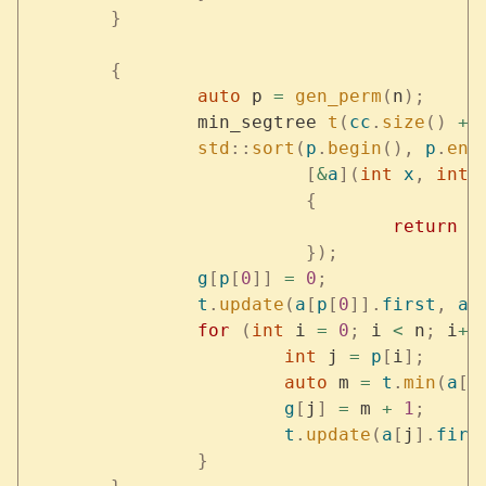
	}
	{
		auto
 p 
=
 gen_perm
(
n
);
		min_segtree 
t
(
cc
.
size
()
 +
 
		std
::
sort
(
p
.
begin
(),
 p
.
end
			  [
&
a
](
int
 x
,
 int
 
			  {
				  return
 a
			  });
		g
[
p
[
0
]]
 =
 0
;
		t
.
update
(
a
[
p
[
0
]].
first
,
 a
[
		for
 (
int
 i 
=
 0
;
 i 
<
 n
;
 i
++
			int
 j 
=
 p
[
i
];
			auto
 m 
=
 t
.
min
(
a
[
j
			g
[
j
]
 =
 m 
+
 1
;
			t
.
update
(
a
[
j
].
firs
		}