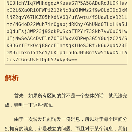
NE3HchVIq7WHhdgqzAKassS7P5A58ADuRoJUOKHsvk
xC2i6XaQRiOFWPiZ12kNc8aXHWWz2f9wOUdIDcQxMe
lNZ2qvY67HCZ05hXdNV6Q/ufAwtu/fSUaWLoVD21LW
mz/NG4oD22Wuh7ir0gabjdRKhy/GhUNd0TLxLKa5Ux
bQduEsj3WP23j9SokPwSxoFTPYr73Skb7vW6uCNLw1
UEjNwSeACcDvFlnZ0I6lWxvXBPwp3G5Y0ujzC2N/Sl
k9DGrIFzkQcj8GceFThmXgklHeSJRf+k6u2qdN20FL
eM9+Lbxn1YfScY/UKTpd1nOoJH5BntVw5fkx0N+TAN
Ccs7CGosUvFfOph57xky0w==
解析
首先，如果所有区间的并不是一个整体的话，就无法完
成，特判一下这种情况。
由于一次转发只能转发一份消息，所以对于每个区间分
别拥有的消息，都是独立的问题。而且对于某个消息，我们