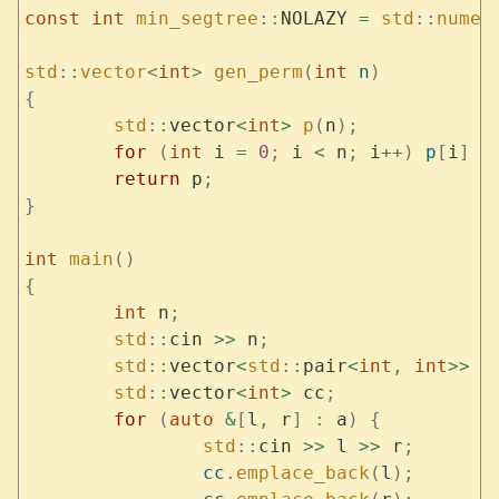
const
 int
 min_segtree
::
NOLAZY 
=
 std
::
numer
std
::
vector
<
int
>
 gen_perm
(
int
 n
)
{
	std
::
vector
<
int
>
 p
(
n
);
	for
 (
int
 i 
=
 0
;
 i 
<
 n
;
 i
++
)
 p
[
i
]
 =
	return
 p
;
}
int
 main
()
{
	int
 n
;
	std
::
cin 
>>
 n
;
	std
::
vector
<
std
::
pair
<
int
,
 int
>>
 a
	std
::
vector
<
int
>
 cc
;
	for
 (
auto
 &
[
l
,
 r
]
 :
 a
)
 {
		std
::
cin 
>>
 l 
>>
 r
;
		cc
.
emplace_back
(
l
);