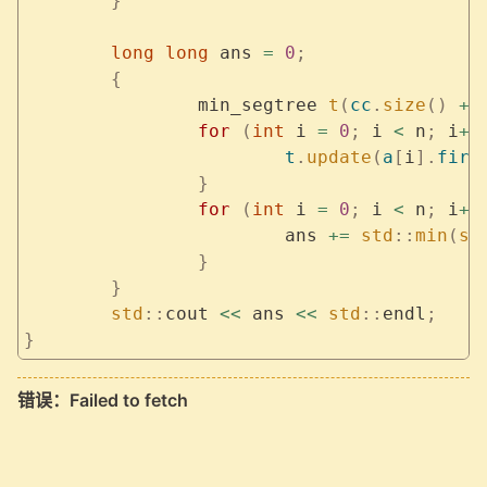
	}
	long
 long
 ans 
=
 0
;
	{
		min_segtree 
t
(
cc
.
size
()
 +
 
		for
 (
int
 i 
=
 0
;
 i 
<
 n
;
 i
++
			t
.
update
(
a
[
i
].
firs
		}
		for
 (
int
 i 
=
 0
;
 i 
<
 n
;
 i
++
			ans 
+=
 std
::
min
(
st
		}
	}
	std
::
cout 
<<
 ans 
<<
 std
::
endl
;
}