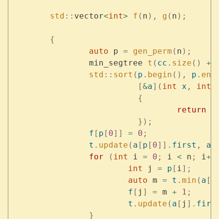
	std
::
vector
<
int
>
 f
(
n
),
 g
(
n
);
	{
		auto
 p 
=
 gen_perm
(
n
);
		min_segtree 
t
(
cc
.
size
()
 +
 
		std
::
sort
(
p
.
begin
(),
 p
.
end
			  [
&
a
](
int
 x
,
 int
 
			  {
				  return
 a
			  });
		f
[
p
[
0
]]
 =
 0
;
		t
.
update
(
a
[
p
[
0
]].
first
,
 a
[
		for
 (
int
 i 
=
 0
;
 i 
<
 n
;
 i
++
			int
 j 
=
 p
[
i
];
			auto
 m 
=
 t
.
min
(
a
[
j
			f
[
j
]
 =
 m 
+
 1
;
			t
.
update
(
a
[
j
].
firs
		}