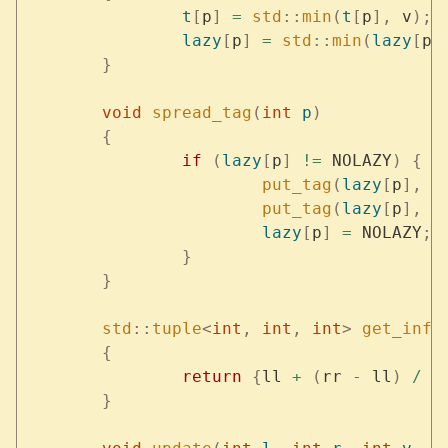
		t
[
p
]
 =
 std
::
min
(
t
[
p
],
 v
);
		lazy
[
p
]
 =
 std
::
min
(
lazy
[
p
]
	}
	void
 spread_tag
(
int
 p
)
	{
		if
 (
lazy
[
p
]
 !=
 NOLAZY
)
 {
			put_tag
(
lazy
[
p
],
 p
			put_tag
(
lazy
[
p
],
 p
			lazy
[
p
]
 =
 NOLAZY
;
		}
	}
	std
::
tuple
<
int
,
 int
,
 int
>
 get_info
	{
		return
 {
ll 
+
 (
rr 
-
 ll
)
 /
 2
	}