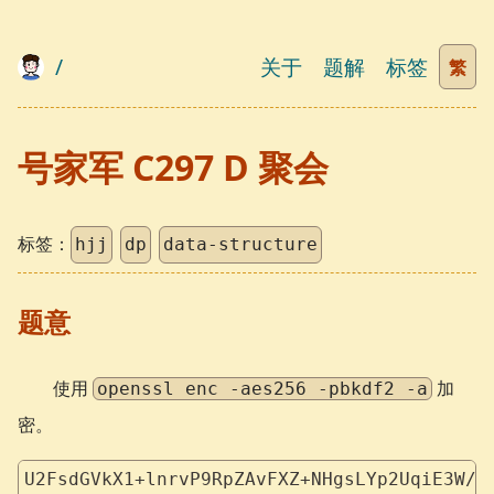
/
关于
题解
标签
繁
号家军 C297 D 聚会
标签：
hjj
dp
data-structure
题意
使用
加
openssl enc -aes256 -pbkdf2 -a
密。
U2FsdGVkX1+lnrvP9RpZAvFXZ+NHgsLYp2UqiE3W/8