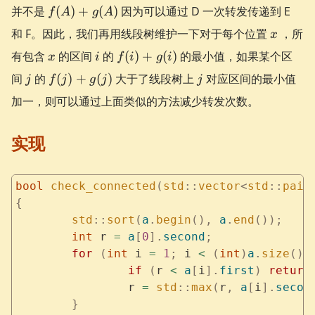
= 1
= 1
f(A)
并不是
(
)
+
(
)
因为可以通过 D 一次转发传递到 E
f
A
g
A
+
x
和 F。因此，我们再用线段树维护一下对于每个位置
，所
x
g(A)
x
i
f(i)
有包含
的区间
的
(
)
+
(
)
的最小值，如果某个区
x
i
f
i
g
i
+
j
f(j)
j
间
的
(
)
+
(
)
大于了线段树上
对应区间的最小值
j
f
j
g
j
j
g(i)
+
加一，则可以通过上面类似的方法减少转发次数。
g(j)
实现
bool
 check_connected
(
std
::
vector
<
std
::
pair
{
	std
::
sort
(
a
.
begin
(),
 a
.
end
());
	int
 r 
=
 a
[
0
].
second
;
	for
 (
int
 i 
=
 1
;
 i 
<
 (
int
)
a
.
size
();
		if
 (
r 
<
 a
[
i
].
first
)
 return
		r 
=
 std
::
max
(
r
,
 a
[
i
].
secon
	}