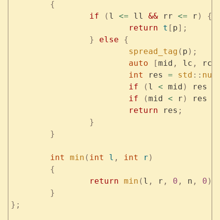
	{
		if
 (
l 
<=
 ll 
&&
 rr 
<=
 r
)
 {
			return
 t
[
p
];
		}
 else
 {
			spread_tag
(
p
);
			auto
 [
mid
,
 lc
,
 rc
]
			int
 res 
=
 std
::
num
			if
 (
l 
<
 mid
)
 res 
=
			if
 (
mid 
<
 r
)
 res 
=
			return
 res
;
		}
	}
	int
 min
(
int
 l
,
 int
 r
)
	{
		return
 min
(
l
,
 r
,
 0
,
 n
,
 0
);
	}
};