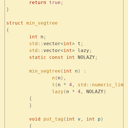
	return
 true
;
}
struct
 min_segtree
{
	int
 n
;
	std
::
vector
<
int
>
 t
;
	std
::
vector
<
int
>
 lazy
;
	static
 const
 int
 NOLAZY
;
	min_segtree
(
int
 n
)
 :
		n
(
n
),
		t
(
n 
*
 4
,
 std
::
numeric_limi
		lazy
(
n 
*
 4
,
 NOLAZY
)
	{
	}
	void
 put_tag
(
int
 v
,
 int
 p
)
	{