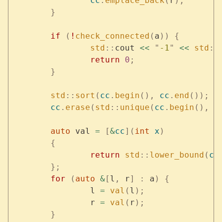
		cc
.
emplace_back
(
r
);
	}
	if
 (
!
check_connected
(
a
))
 {
		std
::
cout 
<<
 "
-1
"
 <<
 std
::
		return
 0
;
	}
	std
::
sort
(
cc
.
begin
(),
 cc
.
end
());
	cc
.
erase
(
std
::
unique
(
cc
.
begin
(),
 c
	auto
 val 
=
 [
&
cc
](
int
 x
)
	{
		return
 std
::
lower_bound
(
cc
	};
	for
 (
auto
 &
[
l
,
 r
]
 :
 a
)
 {
		l 
=
 val
(
l
);
		r 
=
 val
(
r
);
	}