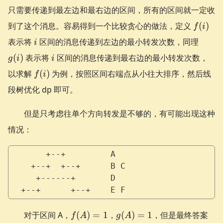
只需要传递到最左边和最右边的区间，所有的区间就一定收
f(i)
到了这个消息。容易得到一个比较贪心的做法，定义
(
)
f
i
i
g(i)
表示将
区间的消息传递到左边的最小转发次数，同理
i
i
(
)
表示将
区间的消息传递到最右边的最小转发次数，
g
i
i
f(i)
以求解
(
)
为例，按照区间右端点从小往大排序，然后线
f
i
段树优化 dp 即可。
但是只考虑往单个方向转发是不够的，有可能出现这种
情况：
       +--+         A
    +--+  +--+      B C
     +------+       D
  +--+      +--+    E F
f(A)
g(A)
对于区间 A，
(
)
=
1
，
(
)
=
1
，但是最终答案
f
A
g
A