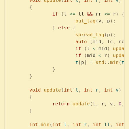
	void
 update
(
int
 l
,
 int
 r
,
 int
 v
,
 i
	{
		if
 (
l 
<=
 ll 
&&
 rr 
<=
 r
)
 {
			put_tag
(
v
,
 p
);
		}
 else
 {
			spread_tag
(
p
);
			auto
 [
mid
,
 lc
,
 rc
]
			if
 (
l 
<
 mid
)
 updat
			if
 (
mid 
<
 r
)
 updat
			t
[
p
]
 =
 std
::
min
(
t
[
		}
	}
	void
 update
(
int
 l
,
 int
 r
,
 int
 v
)
	{
		return
 update
(
l
,
 r
,
 v
,
 0
,
 
	}
	int
 min
(
int
 l
,
 int
 r
,
 int
 ll
,
 int
 