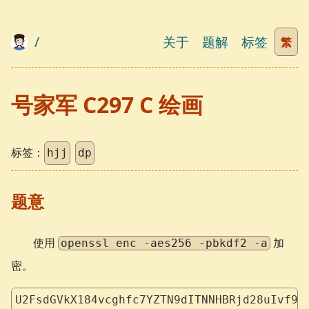
/
关于
题解
标签
繁
号家军 C297 C 绘画
标签：
hjj
dp
题意
使用
加
openssl enc -aes256 -pbkdf2 -a
密。
U2FsdGVkX184vcghfc7YZTN9dITNNHBRjd28uIvf9G