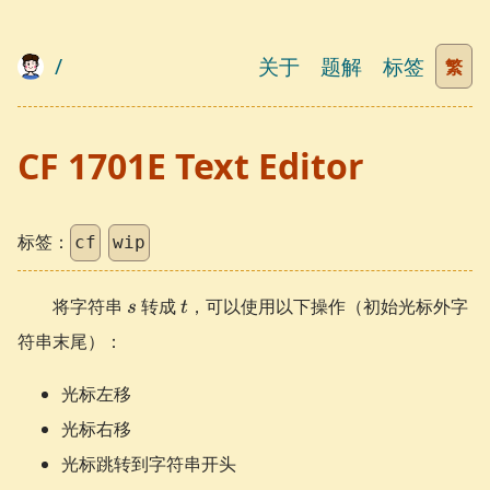
/
关于
题解
标签
繁
CF 1701E Text Editor
标签：
cf
wip
s
t
将字符串
转成
，可以使用以下操作（初始光标外字
s
t
符串末尾）：
光标左移
光标右移
光标跳转到字符串开头