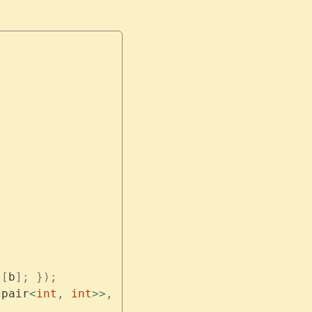
l
[
b
];
 });
:
pair
<
int
,
 int
>>
,