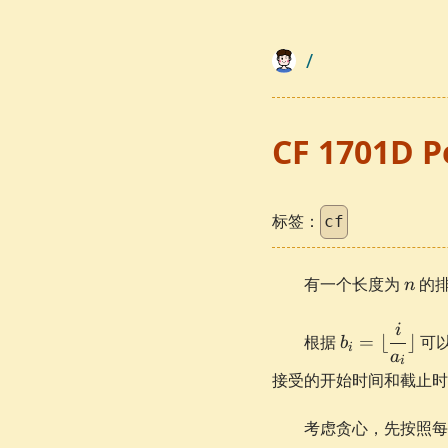
/
CF 1701D P
标签：
cf
n
有一个长度为
的
n
i
b_i =
根据
=
⌊
⌋
可
b
i
\lfloor
a
i
\dfrac{i}
接受的开始时间和截止时
{a_i}
\rfloor
考虑贪心，先按照每