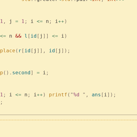
1
,
 j 
=
 1
;
 i 
<=
 n
;
 i
++
)
<=
 n 
&&
 l
[
id
[
j
]]
 <=
 i
)
place
(
r
[
id
[
j
]],
 id
[
j
]);
p
().
second
]
 =
 i
;
1
;
 i 
<=
 n
;
 i
++
)
 printf
(
"
%d
 "
,
 ans
[
i
]);
;