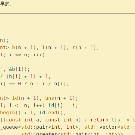
早的。
n
);
nt
>
 b
(
n 
+
 1
),
 l
(
n 
+
 1
),
 r
(
n 
+
 1
);
1
;
 i 
<=
 n
;
 i
++
)
"
,
 &
b
[
i
]);
/
 (
b
[
i
]
 +
 1
)
 +
 1
;
i
]
 ==
 0
 ?
 n 
:
 i 
/
 b
[
i
];
nt
>
 id
(
n 
+
 1
),
 ans
(
n 
+
 1
);
1
;
 i 
<=
 n
;
 i
++
)
 id
[
i
]
 =
 i
;
begin
()
 +
 1
,
 id
.
end
(),
](
const
 int
 a
,
 const
 int
 b
)
 {
 return
 l
[
a
]
 <
 
_queue
<
std
::
pair
<
int
,
 int
>
,
 std
::
vector
<
std
:
       std
::
greater
<
std
::
pair
<
int
,
 int
>>>