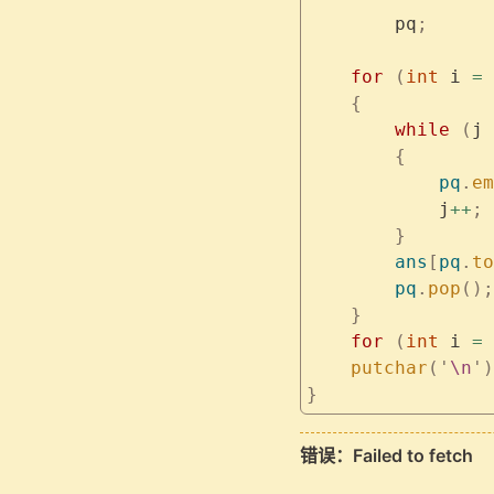
        pq
;
    for
 (
int
 i 
=
 
    {
        while
 (
j 
        {
            pq
.
em
            j
++
;
        }
        ans
[
pq
.
to
        pq
.
pop
();
    }
    for
 (
int
 i 
=
 
    putchar
(
'
\n
'
)
}