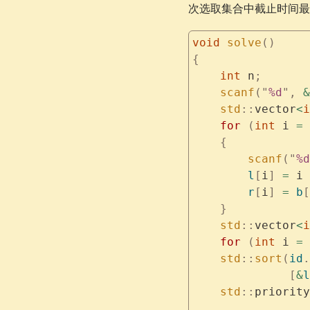
次选取集合中截止时间最
void
 solve
()
{
    int
 n
;
    scanf
(
"
%d
"
,
 &
    std
::
vector
<
i
    for
 (
int
 i 
=
 
    {
        scanf
(
"
%d
        l
[
i
]
 =
 i 
        r
[
i
]
 =
 b
[
    }
    std
::
vector
<
i
    for
 (
int
 i 
=
 
    std
::
sort
(
id
.
              [
&
l
    std
::
priority
                 