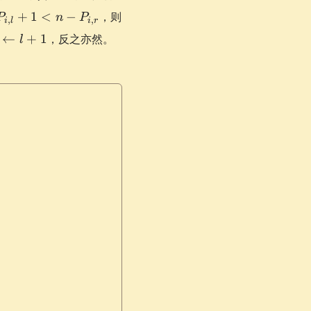
P_{i,
+
1
<
−
，则
P
n
P
,
,
i
l
i
r
l} +
←
+
1
，反之亦然。
l
1 <
\gets
n -
 + 1
P_{i,
r}