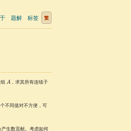
于
题解
标签
繁
A
数组
，求其所有连续子
A
个不同值对不方便，可
会产生数贡献。考虑如何