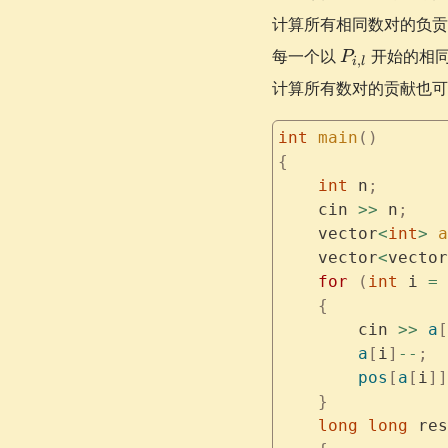
计算所有相同数对的负
P_{i,
每一个以
开始的相
P
,
i
l
l}
计算所有数对的贡献也可
int
 main
()
{
    int
 n
;
    cin 
>>
 n
;
    vector
<
int
>
 a
    vector
<
vector
    for
 (
int
 i 
=
 
    {
        cin 
>>
 a
[
        a
[
i
]
--
;
        pos
[
a
[
i
]]
    }
    long
 long
 res