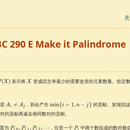
关
C 290 E Make it Palindrome
f(X)
X
(
)
表示将
变成回文串最少的需要改变的元素数量。给定
f
X
X
A_i
\min\
，若

=
，则会产生
min
{
+
1
,
−
}
的贡献。发现找这
A
A
i
n
j
i
j
\neq
{i +
对的贡献再减去相同数对的贡献。
A_j
1, n -
j\}
P_{i,
P_i
位置为
,
,
,
⋯
，任意一个
中两个数组成的数对都
P
P
P
P
,
0
,
1
,
2
i
i
i
i