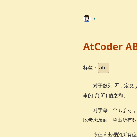
/
AtCoder AB
标签：
abc
X
对于数列
，定义
X
f(X)
串的
(
)
值之和。
f
X
i,
对于每一个
,
对
i
j
j
以考虑反面，算出所有数
i
令值
出现的所有
i