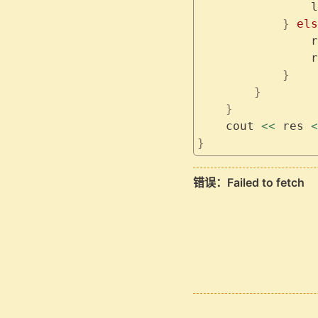
                l
            }
 els
                r
                r
            }
        }
    }
    cout 
<<
 res 
<
}