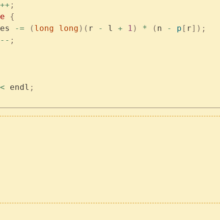
++
;
e
 {
es 
-=
 (
long
 long
)(
r 
-
 l 
+
 1
)
 *
 (
n 
-
 p
[
r
]);
--
;
<
 endl
;