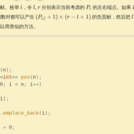
0},
i
l,
P_i
贡献。枚举
，令
,
分别表示当前考虑的
的左右端点。如果
i
l
r
P
P_{i,
i
r
(P_{i,
l
同数对都可以产生
1},
(
+
1
)
×
(
−
+
1
)
的负贡献，然后把
P
r
l
l
,
i
l
l} +
P_{i,
以用类似的方法。
1)
l
2},
\times
\cdots
(r - l
+ 1)
(
n
);
<
int
>>
 pos
(
n
);
0
;
 i 
<
 n
;
 i
++
)
i
];
.
emplace_back
(
i
);
 
=
 0
;