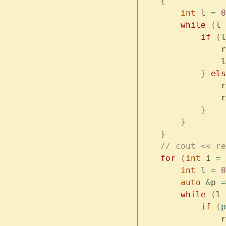
    {
        int
 l 
=
 0
        while
 (
l 
            if
 (
l
                r
                l
            }
 els
                r
                r
            }
        }
    }
    // cout << re
    for
 (
int
 i 
=
 
        int
 l 
=
 0
        auto
 &
p 
=
        while
 (
l 
            if
 (
p
                r