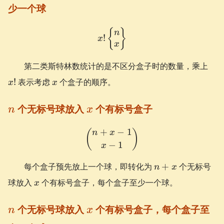
少一个球
x! \begin{Bmatrix} n \\ 
{
}
n
!
x
x
x!
第二类斯特林数统计的是不区分盒子时的数量，乘上
x
!
表示考虑
个盒子的顺序。
x
x
n
x
个无标号球放入
个有标号盒子
n
x
+
−
1
\binom{n+x-1}{x-1}
(
)
n
x
−
1
x
n+x
每个盒子预先放上一个球，即转化为
+
个无标号
n
x
x
球放入
个有标号盒子，每个盒子至少一个球。
x
n
x
个无标号球放入
个有标号盒子，每个盒子至
n
x