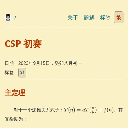
/
关于
题解
标签
繁
CSP 初赛
日期：
2023年9月15日，癸卯八月初一
标签：
oi
主定理
T(n) =
n
对于一个递推关系式子：
(
)
=
(
)
+
(
)
。其
T
n
a
T
f
n
b
aT(\frac{n}
复杂度为：
{b}) + f(n)