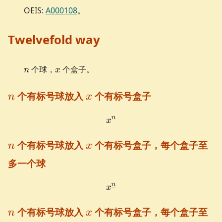
=\frac{\binom{2n}
OEIS:
A000108
。
{n}}{n+1}
Twelvefold way
n
x
个球，
个盒子。
n
x
n
x
个有标号球放入
个有标号盒子
n
x
n
x^{n}
x
n
x
个有标号球放入
个有标号盒子，每个盒子至
n
x
多一个球
n
x^{\underline n}
x
n
x
个有标号球放入
个有标号盒子，每个盒子至
n
x