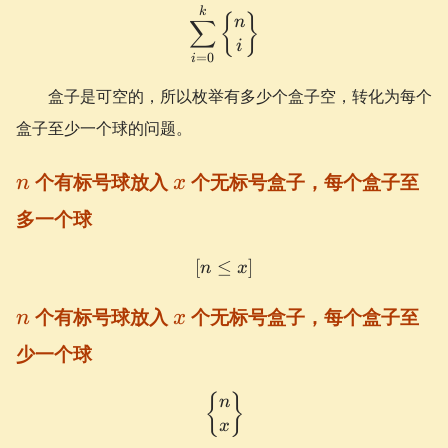
\sum_{i=0}^{k} \begin{Bm
k
{
}
∑
n
i
=
0
i
盒子是可空的，所以枚举有多少个盒子空，转化为每个
盒子至少一个球的问题。
n
x
个有标号球放入
个无标号盒子，每个盒子至
n
x
多一个球
[
≤
[n \le x]
]
n
x
n
x
个有标号球放入
个无标号盒子，每个盒子至
n
x
少一个球
\begin{Bmatrix} n \\ x \
{
}
n
x