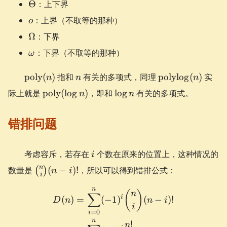
\Theta
Θ
：上下界
o
：上界（不取等的那种）
o
\Omega
Ω
：下界
\omega
：下界（不取等的那种）
ω
\mathrm{poly}
n
\mathrm{polyl
poly
(
)
指和
有关的多项式，同理
polylog
(
)
实
n
n
n
(n)
(n)
\mathrm{poly}
\log
际上就是
poly
(
lo
g
)
，即和
lo
g
有关的多项式。
n
n
(\log n)
n
错排问题
i
考虑容斥，若存在
个数在原来的位置上，这种情况的
i
\binom{n}
n
数量是
(
−
)!
，所以可以得到错排公式：
(
)
n
i
i
{i}(n-i)!
n
\begin{aligned} D(n) &= 
(
)
n
∑
i
(
)
=
(
−
1
)
(
−
)!
D
n
n
i
i
=
0
i
n
!
n