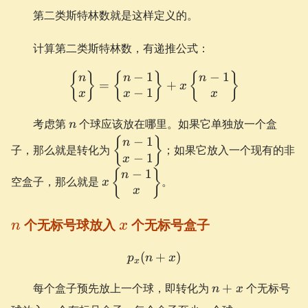
第二类斯特林数就是这样定义的。
计算第二类斯特林数，有递推公式：
−
1
−
1
\begin{Bmatrix} n \\ x \
{
}
{
}
{
}
n
n
n
=
+
x
−
1
x
x
x
n
考虑第
个球应该放在哪里。如果它单独放一个盒
n
−
1
\begin{Bmatrix}
{
}
n
子，那么就是转化为
；如果它放入一个现有的非
−
1
n-1 \\ x-
x
−
1
1\end{Bmatrix}
x\begin{Bmatrix}
{
}
n
空盒子，那么就是
。
x
n-1 \\ x
x
\end{Bmatrix}
n
x
个无标号球放入
个无标号盒子
n
x
(
p_{x}(n+x)
+
)
p
n
x
x
n+x
每个盒子预先放上一个球，即转化为
+
个无标号
n
x
x