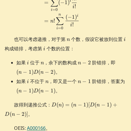
∑
i
=
(
−
1
)
!
i
=
0
i
n
i
(
−
1
)
∑
=
!
n
!
i
=
0
i
n
i
也可以考虑递推，对于第
个数，假设它被放到位置
n
i
i
构成错排，考虑第
个数的位置：
i
i
n
n-
(n-
如果
位于
，余下的数构成
−
2
阶错排，即
i
n
n
2
1)D(n
(
−
1
)
(
−
2
)
。
n
D
n
2)
i
n
n-
(n
如果
不位于
，即又是一个
−
1
阶错排，答案为
i
n
n
1
1)
(
−
1
)
(
−
1
)
。
n
D
n
1)
D(n)=
故得到递推公式：
(
)
=
(
−
1
)
[
(
−
1
)
+
D
n
n
D
n
(n-1)
(
−
2
)]
。
D
n
[D(n-
1)+D(n-
OEIS:
A000166
。
2)]