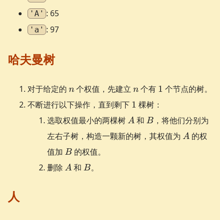
: 65
'A'
: 97
'a'
哈夫曼树
n
n
1
对于给定的
个权值，先建立
个有
1
个节点的树。
n
n
1
不断进行以下操作，直到剩下
1
棵树：
A
B
选取权值最小的两棵树
和
，将他们分别为
A
B
A
左右子树，构造一颗新的树，其权值为
的权
A
B
值加
的权值。
B
A
B
删除
和
。
A
B
人