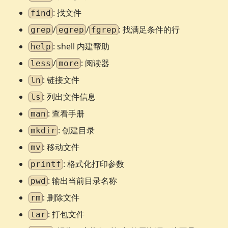
: 找文件
find
/
/
: 找满足条件的行
grep
egrep
fgrep
: shell 内建帮助
help
/
: 阅读器
less
more
: 链接文件
ln
: 列出文件信息
ls
: 查看手册
man
: 创建目录
mkdir
: 移动文件
mv
: 格式化打印参数
printf
: 输出当前目录名称
pwd
: 删除文件
rm
: 打包文件
tar