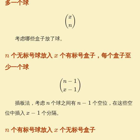
多一个球
\binom{x}{n}
(
)
x
n
考虑哪些盒子放了球。
n
x
个无标号球放入
个有标号盒子，每个盒子至
n
x
少一个球
−
1
\binom{n-1}{x-1}
(
)
n
−
1
x
n
n-
插板法，考虑
个球之间有
−
1
个空位，在这些空
n
n
1
x-
位中插入
−
1
个分隔。
x
1
n
x
个有标号球放入
个无标号盒子
n
x