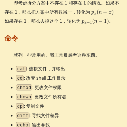
1
1
即考虑拆分方案中不存在
1
和存在
1
的情况。如果不
1
p_{x}
存在
1
，那么把方案中所有数减一，转化为
(
−
)
；
p
n
x
x
(n-x)
1
1
p_{x-
如果存在
1
，那么去掉这个
1
，转化为
(
−
1
)
。
p
n
−
1
x
1}
(n-1)
命令
就列一些常用的。我非常反感考这种东西。
: 连接文件，并输出
cat
: 改变 shell 工作目录
cd
: 更改文件权限
chmod
: 更改文件所有者
chown
: 复制文件
cp
: 寻找文件差异
diff
: 输出参数
echo