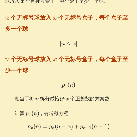
球放入
个有标号盒子，每个盒子至少一个球。
x
n
x
个无标号球放入
个无标号盒子，每个盒子至
n
x
多一个球
[
≤
[n \le x]
]
n
x
n
x
个无标号球放入
个无标号盒子，每个盒子至
n
x
少一个球
(
p_{x}(n)
)
p
n
x
n
x
相当于将
拆分成恰好
个正整数的方案数。
n
x
p_{x}
计算
(
)
，有转移方程：
p
n
x
(n)
(
)
=
(
−
p_{x}(n) = p_{x}(n-x) + 
)
+
(
−
1
)
p
n
p
n
x
p
n
−
1
x
x
x