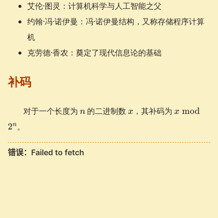
艾伦·图灵：计算机科学与人工智能之父
约翰·冯·诺伊曼：冯·诺伊曼结构，又称存储程序计算
机
克劳德·香农：奠定了现代信息论的基础
补码
n
x
x
对于一个长度为
的二进制数
，其补码为
mod
n
x
x
\bmod
n
2
。
2^n