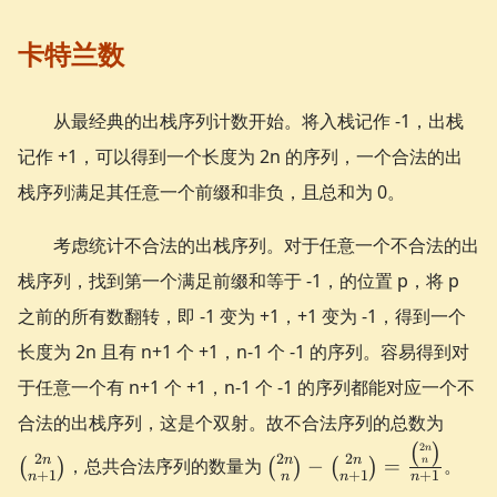
卡特兰数
从最经典的出栈序列计数开始。将入栈记作 -1，出栈
记作 +1，可以得到一个长度为 2n 的序列，一个合法的出
栈序列满足其任意一个前缀和非负，且总和为 0。
考虑统计不合法的出栈序列。对于任意一个不合法的出
栈序列，找到第一个满足前缀和等于 -1，的位置 p，将 p
之前的所有数翻转，即 -1 变为 +1，+1 变为 -1，得到一个
长度为 2n 且有 n+1 个 +1，n-1 个 -1 的序列。容易得到对
于任意一个有 n+1 个 +1，n-1 个 -1 的序列都能对应一个不
\bin
合法的出栈序列，这是个双射。故不合法序列的总数为
{n+1
\binom{2n}{n} -
2
(
)
n
2
2
2
n
n
n
，总共合法序列的数量为
−
=
。
n
(
)
(
)
(
)
\binom{2n}{n+1}
+
1
+
1
+
1
n
n
n
n