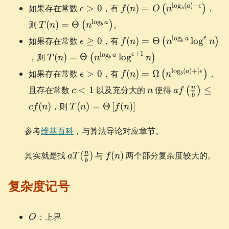
\epsilon
f(n) =
l
o
g
(
)
−
a
ϵ
如果存在常数
>
0
，有
(
)
=
，
(
)
ϵ
f
n
O
n
b
> 0
O\left(n^{\log_{b}
T(n) =
l
o
g
a
则
(
)
=
Θ
。
(
)
T
n
n
b
(a) - \epsilon}
\Theta\left(n^{\log_{b}a}\right)
\epsilon
f(n) =
l
o
g
ϵ
a
如果存在常数
≥
0
，有
\right)
(
)
=
Θ
lo
g
(
)
ϵ
f
n
n
n
b
\ge 0
\Theta\left(n^{\log_{b}
T(n) =
+
1
l
o
g
ϵ
a
，则
(
)
=
Θ
lo
g
(
)
T
n
n
n
b
\log^{\epsilon}n\right)
\Theta\left(n^{\log_{b}a}
\epsilon
f(n) =
l
o
g
(
)
+
]
a
ϵ
如果存在常数
>
0
，有
(
)
=
Ω
，
(
)
ϵ
f
n
n
b
\log^{\epsilon+1}n\right)
> 0
\Omega\left(n^{\log_{b
c
n
af\left(\frac
n
且存在常数
<
1
以及充分大的
使得
≤
(
)
c
n
a
f
(a)+]\epsilon} \right)
b
<
{b} \right) \
T(n) =
(
)
，则
(
)
=
Θ
[
(
)
]
c
f
n
T
n
f
n
1
cf(n)
\Theta\left[f(n)\right]
参考
维基百科
，与算法导论对应章节。
aT(\frac{n}
f(n)
n
其实就是找
(
)
与
(
)
两个部分复杂度较大的。
a
T
f
n
b
{b})
复杂度记号
O
：上界
O