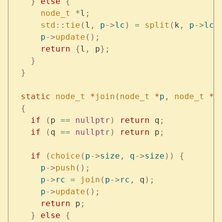
    }
 else
 {
      node_t
 *
l
;
      std
::
tie
(
l
,
 p
->
lc
)
 =
 split
(
k
,
 p
->
lc
)
      p
->
update
();
      return
 {
l
,
 p
};
    }
  }
  static
 node_t
 *
join
(
node_t
 *
p
,
 node_t
 *
q
  {
    if
 (
p 
==
 nullptr
)
 return
 q
;
    if
 (
q 
==
 nullptr
)
 return
 p
;
    if
 (
choice
(
p
->
size
,
 q
->
size
))
 {
      p
->
push
();
      p
->
rc
 =
 join
(
p
->
rc
,
 q
);
      p
->
update
();
      return
 p
;
    }
 else
 {