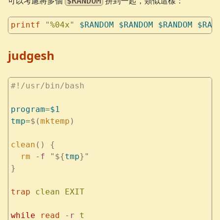
可以考慮將多個
拼到一起，類似這樣：
$RANDOM
printf
 "
%04x
"
 $RANDOM
 $RANDOM
 $RANDOM
 $RAN
judgesh
#!/usr/bin/bash
program
=
$1
tmp
=
$(
mktemp
)
clean
()
 {
  rm
 -f
 "${
tmp
}"
}
trap
 clean
 EXIT
while
 read
 -r
 t