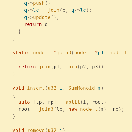
      q
->
push
();
      q
->
lc
 =
 join
(
p
,
 q
->
lc
);
      q
->
update
();
      return
 q
;
    }
  }
  static
 node_t
 *
join3
(
node_t
 *
p1
,
 node_t
 
  {
    return
 join
(
p1
,
 join
(
p2
,
 p3
));
  }
  void
 insert
(
u32
 i
,
 SumMonoid
 m
)
  {
    auto
 [
lp
,
 rp
]
 =
 split
(
i
,
 root
);
    root 
=
 join3
(
lp
,
 new
 node_t
(
m
),
 rp
);
  }
  void
 remove
(
u32
 i
)