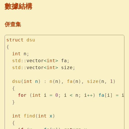
數據結構
併查集
struct
 dsu
{
  int
 n
;
  std
::
vector
<
int
>
 fa
;
  std
::
vector
<
int
>
 size
;
  dsu
(
int
 n
)
 :
 n
(
n
),
 fa
(
n
),
 size
(
n
,
 1
)
  {
    for
 (
int
 i 
=
 0
;
 i 
<
 n
;
 i
++
)
 fa
[
i
]
 =
 i
;
  }
  int
 find
(
int
 x
)
  {