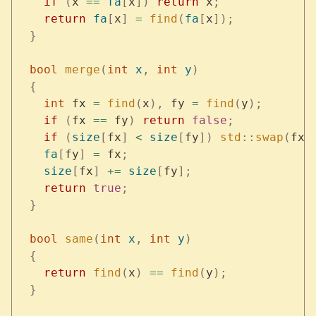
    if
 (
x 
==
 fa
[
x
])
 return
 x
;
    return
 fa
[
x
]
 =
 find
(
fa
[
x
]);
  }
  bool
 merge
(
int
 x
,
 int
 y
)
  {
    int
 fx 
=
 find
(
x
),
 fy 
=
 find
(
y
);
    if
 (
fx 
==
 fy
)
 return
 false
;
    if
 (
size
[
fx
]
 <
 size
[
fy
])
 std
::
swap
(
fx
,
    fa
[
fy
]
 =
 fx
;
    size
[
fx
]
 +=
 size
[
fy
];
    return
 true
;
  }
  bool
 same
(
int
 x
,
 int
 y
)
  {
    return
 find
(
x
)
 ==
 find
(
y
);
  }