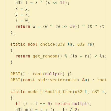
    u32 t 
=
 x 
^
 (
x 
<<
 11
);
    x 
=
 y
;
    y 
=
 z
;
    z 
=
 w
;
    return
 w 
=
 (
w 
^
 (
w 
>>
 19
))
 ^
 (
t 
^
 (
t 
>
  };
  static
 bool
 choice
(
u32
 ls
,
 u32
 rs
)
  {
    return
 get_random
()
 %
 (
ls 
+
 rs
)
 <
 ls
;
  }
  RBST
()
 :
 root
(
nullptr
)
 {}
  RBST
(
const
 std
::
vector
<
mint
>
 &
a
)
 :
 root
(
  static
 node_t
 *
build_tree
(
u32
 l
,
 u32
 r
,
 
  {
    if
 (
r 
-
 l 
==
 0
)
 return
 nullptr
;
    u32 mid 
=
 l 
+
 (
r 
-
 l
)
 /
 2
;