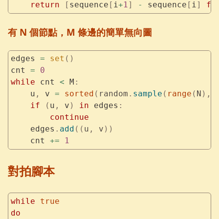
    return
 [
sequence
[
i
+
1
]
 -
 sequence
[
i
]
 fo
有 N 個節點，M 條邊的簡單無向圖
edges 
=
 set
()
cnt 
=
 0
while
 cnt 
<
 M
:
    u
,
 v 
=
 sorted
(
random
.
sample
(
range
(
N
),
 
    if
 (
u
,
 v
)
 in
 edges
:
        continue
    edges
.
add
((
u
,
 v
))
    cnt 
+=
 1
對拍腳本
while
 true
do