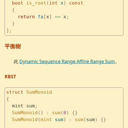
  bool
 is_root
(
int
 x
)
 const
  {
    return
 fa
[
x
]
 ==
 x
;
  }
};
平衡樹
此
Dynamic Sequence Range Affine Range Sum
。
RBST
struct
 SumMonoid
{
  mint sum
;
  SumMonoid
()
 :
 sum
(
0
)
 {}
  SumMonoid
(
mint
 sum
)
 :
 sum
(
sum
)
 {}