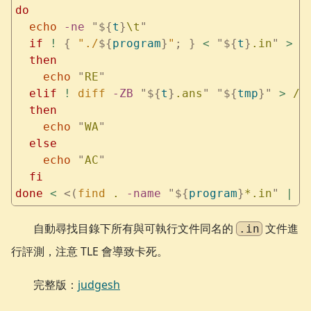
do
  echo
 -ne
 "${
t
}
\t
"
  if
 !
 {
 "./
${
program
}
"
;
 }
 <
 "${
t
}
.in
"
 >
 "
  then
    echo
 "
RE
"
  elif
 !
 diff
 -ZB
 "${
t
}
.ans
"
 "${
tmp
}"
 >
 /d
  then
    echo
 "
WA
"
  else
    echo
 "
AC
"
  fi
done
 <
 <(
find
 . 
-name
 "${
program
}
*.in
"
 |
 s
自動尋找目錄下所有與可執行文件同名的
文件進
.in
行評測，注意 TLE 會導致卡死。
完整版：
judgesh