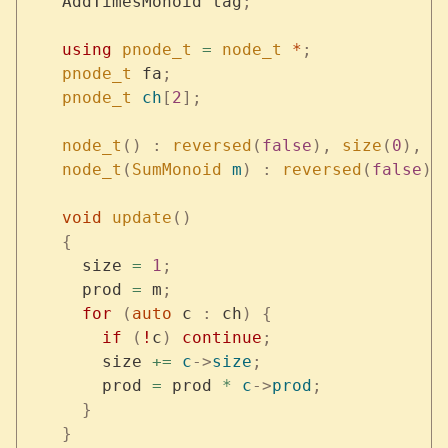
    AddTimesMonoid tag
;
    using
 pnode_t
 =
 node_t
 *
;
    pnode_t
 fa
;
    pnode_t
 ch
[
2
];
    node_t
()
 :
 reversed
(
false
),
 size
(
0
),
 p
    node_t
(
SumMonoid
 m
)
 :
 reversed
(
false
),
    void
 update
()
    {
      size 
=
 1
;
      prod 
=
 m
;
      for
 (
auto
 c 
:
 ch
)
 {
        if
 (
!
c
)
 continue
;
        size 
+=
 c
->
size
;
        prod 
=
 prod 
*
 c
->
prod
;
      }
    }