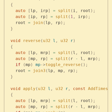
  {
    auto
 [
lp
,
 irp
]
 =
 split
(
i
,
 root
);
    auto
 [
ip
,
 rp
]
 =
 split
(
1
,
 irp
);
    root 
=
 join
(
lp
,
 rp
);
  }
  void
 reverse
(
u32
 l
,
 u32
 r
)
  {
    auto
 [
lp
,
 mrp
]
 =
 split
(
l
,
 root
);
    auto
 [
mp
,
 rp
]
 =
 split
(
r 
-
 l
,
 mrp
);
    if
 (
mp
)
 mp
->
toggle_reverse
();
    root 
=
 join3
(
lp
,
 mp
,
 rp
);
  }
  void
 apply
(
u32
 l
,
 u32
 r
,
 const
 AddTimesM
  {
    auto
 [
lp
,
 mrp
]
 =
 split
(
l
,
 root
);
    auto
 [
mp
,
 rp
]
 =
 split
(
r 
-
 l
,
 mrp
);