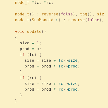
    node_t
 *
lc
,
 *
rc
;
    node_t
()
 :
 reverse
(
false
),
 tag
(),
 size
    node_t
(
SumMonoid
 m
)
 :
 reverse
(
false
),
 
    void
 update
()
    {
      size 
=
 1
;
      prod 
=
 m
;
      if
 (
lc
)
 {
        size 
=
 size 
+
 lc
->
size
;
        prod 
=
 prod 
*
 lc
->
prod
;
      }
      if
 (
rc
)
 {
        size 
=
 size 
+
 rc
->
size
;
        prod 
=
 prod 
*
 rc
->
prod
;
      }
    }