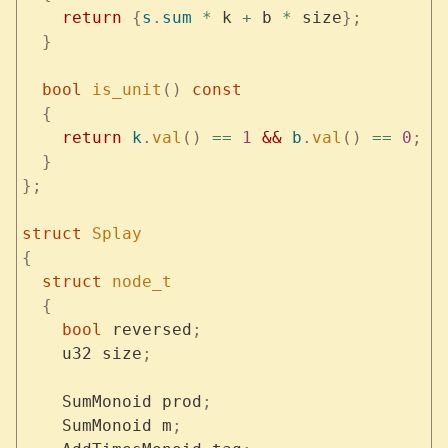
    return
 {
s
.
sum
 *
 k 
+
 b 
*
 size
};
  }
  bool
 is_unit
()
 const
  {
    return
 k
.
val
()
 ==
 1
 &&
 b
.
val
()
 ==
 0
;
  }
};
struct
 Splay
{
  struct
 node_t
  {
    bool
 reversed
;
    u32 size
;
    SumMonoid prod
;
    SumMonoid m
;