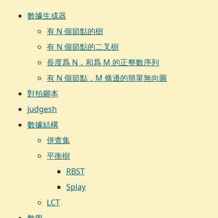
數據生成器
有 N 個節點的樹
有 N 個節點的二叉樹
長度爲 N，和爲 M 的正整數序列
有 N 個節點，M 條邊的簡單無向圖
對拍腳本
judgesh
數據結構
併查集
平衡樹
RBST
Splay
LCT
數學