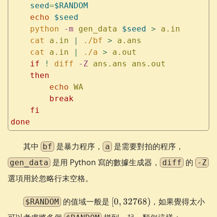
    seed
=
$RANDOM
    echo
 $seed
    python
 -m
 gen_data
 $seed
 >
 a.in
    cat
 a.in
 |
 ./bf
 >
 a.ans
    cat
 a.in
 |
 ./a
 >
 a.out
    if
 !
 diff
 -Z
 ans.ans
 ans.out
    then
        echo
 WA
        break
    fi
done
其中
是暴力程序，
是需要對拍的程序，
bf
a
是用 Python 寫的數據生成器，
的
gen_data
diff
-Z
選項用於忽略行末空格。
[0,
的值域一般是
[
0
,
32768
)
，如果覺得太小
$RANDOM
32768)