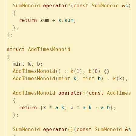
  SumMonoid
 operator
*
(
const
 SumMonoid
 &
s
)
 
  {
    return
 sum 
+
 s
.
sum
;
  };
};
struct
 AddTimesMonoid
{
  mint k
,
 b
;
  AddTimesMonoid
()
 :
 k
(
1
),
 b
(
0
)
 {}
  AddTimesMonoid
(
mint
 k
,
 mint
 b
)
 :
 k
(
k
),
 b
  AddTimesMonoid
 operator
*
(
const
 AddTimesM
  {
    return
 {
k 
*
 a
.
k
,
 b 
*
 a
.
k
 +
 a
.
b
};
  };
  SumMonoid
 operator
()
(
const
 SumMonoid
 &
s
,