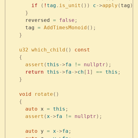
        if
 (
!
tag
.
is_unit
())
 c
->
apply
(
tag
);
      }
      reversed 
=
 false
;
      tag 
=
 AddTimesMonoid
();
    }
    u32
 which_child
()
 const
    {
      assert
(
this
->
fa
 !=
 nullptr
);
      return
 this
->
fa
->
ch
[
1
]
 ==
 this
;
    }
    void
 rotate
()
    {
      auto
 x 
=
 this
;
      assert
(
x
->
fa
 !=
 nullptr
);
      auto
 y 
=
 x
->
fa
;