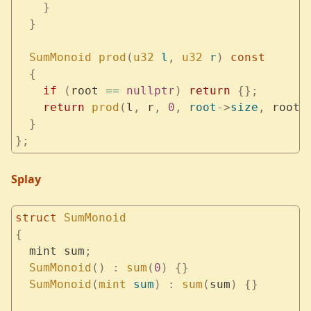
    }
  }
  SumMonoid
 prod
(
u32
 l
,
 u32
 r
)
 const
  {
    if
 (
root 
==
 nullptr
)
 return
 {};
    return
 prod
(
l
,
 r
,
 0
,
 root
->
size
,
 root
)
  }
};
Splay
struct
 SumMonoid
{
  mint sum
;
  SumMonoid
()
 :
 sum
(
0
)
 {}
  SumMonoid
(
mint
 sum
)
 :
 sum
(
sum
)
 {}