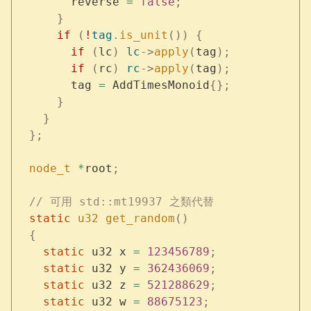
        reverse 
=
 false
;
      }
      if
 (
!
tag
.
is_unit
())
 {
        if
 (
lc
)
 lc
->
apply
(
tag
);
        if
 (
rc
)
 rc
->
apply
(
tag
);
        tag 
=
 AddTimesMonoid
{};
      }
    }
  };
  node_t
 *
root
;
  // 可用 std::mt19937 之類代替
  static
 u32
 get_random
()
  {
    static
 u32 x 
=
 123456789
;
    static
 u32 y 
=
 362436069
;
    static
 u32 z 
=
 521288629
;
    static
 u32 w 
=
 88675123
;