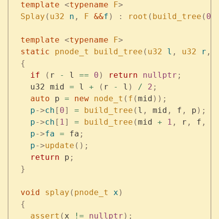
  template
 <
typename
 F
>
  Splay
(
u32
 n
,
 F
 &&
f
)
 :
 root
(
build_tree
(
0
,
  template
 <
typename
 F
>
  static
 pnode_t
 build_tree
(
u32
 l
,
 u32
 r
,
 
  {
    if
 (
r 
-
 l 
==
 0
)
 return
 nullptr
;
    u32 mid 
=
 l 
+
 (
r 
-
 l
)
 /
 2
;
    auto
 p 
=
 new
 node_t
(
f
(
mid
));
    p
->
ch
[
0
]
 =
 build_tree
(
l
,
 mid
,
 f
,
 p
);
    p
->
ch
[
1
]
 =
 build_tree
(
mid 
+
 1
,
 r
,
 f
,
 p
    p
->
fa
 =
 fa
;
    p
->
update
();
    return
 p
;
  }
  void
 splay
(
pnode_t
 x
)
  {
    assert
(
x 
!=
 nullptr
);