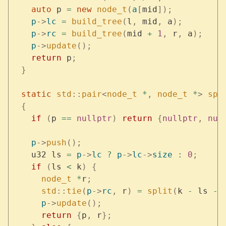
    auto
 p 
=
 new
 node_t
(
a
[
mid
]);
    p
->
lc
 =
 build_tree
(
l
,
 mid
,
 a
);
    p
->
rc
 =
 build_tree
(
mid 
+
 1
,
 r
,
 a
);
    p
->
update
();
    return
 p
;
  }
  static
 std
::
pair
<
node_t
 *
,
 node_t
 *
>
 spl
  {
    if
 (
p 
==
 nullptr
)
 return
 {
nullptr
,
 nul
    p
->
push
();
    u32 ls 
=
 p
->
lc
 ?
 p
->
lc
->
size
 :
 0
;
    if
 (
ls 
<
 k
)
 {
      node_t
 *
r
;
      std
::
tie
(
p
->
rc
,
 r
)
 =
 split
(
k 
-
 ls 
-
 
      p
->
update
();
      return
 {
p
,
 r
};