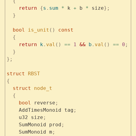
  {
    return
 {
s
.
sum
 *
 k 
+
 b 
*
 size
};
  }
  bool
 is_unit
()
 const
  {
    return
 k
.
val
()
 ==
 1
 &&
 b
.
val
()
 ==
 0
;
  }
};
struct
 RBST
{
  struct
 node_t
  {
    bool
 reverse
;
    AddTimesMonoid tag
;
    u32 size
;
    SumMonoid prod
;
    SumMonoid m
;