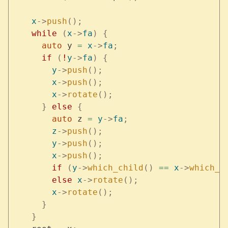
    x
->
push
();
    while
 (
x
->
fa
)
 {
      auto
 y 
=
 x
->
fa
;
      if
 (
!
y
->
fa
)
 {
        y
->
push
();
        x
->
push
();
        x
->
rotate
();
      }
 else
 {
        auto
 z 
=
 y
->
fa
;
        z
->
push
();
        y
->
push
();
        x
->
push
();
        if
 (
y
->
which_child
()
 ==
 x
->
which_c
        else
 x
->
rotate
();
        x
->
rotate
();
      }
    }