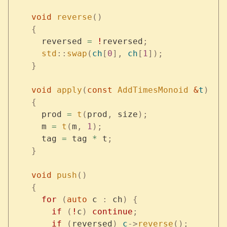
    void
 reverse
()
    {
      reversed 
=
 !
reversed
;
      std
::
swap
(
ch
[
0
],
 ch
[
1
]);
    }
    void
 apply
(
const
 AddTimesMonoid
 &
t
)
    {
      prod 
=
 t
(
prod
,
 size
);
      m 
=
 t
(
m
,
 1
);
      tag 
=
 tag 
*
 t
;
    }
    void
 push
()
    {
      for
 (
auto
 c 
:
 ch
)
 {
        if
 (
!
c
)
 continue
;
        if
 (
reversed
)
 c
->
reverse
();