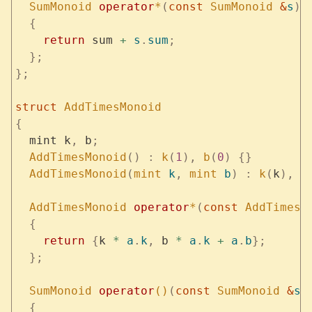
  SumMonoid
 operator
*
(
const
 SumMonoid
 &
s
)
 
  {
    return
 sum 
+
 s
.
sum
;
  };
};
struct
 AddTimesMonoid
{
  mint k
,
 b
;
  AddTimesMonoid
()
 :
 k
(
1
),
 b
(
0
)
 {}
  AddTimesMonoid
(
mint
 k
,
 mint
 b
)
 :
 k
(
k
),
 b
  AddTimesMonoid
 operator
*
(
const
 AddTimesM
  {
    return
 {
k 
*
 a
.
k
,
 b 
*
 a
.
k
 +
 a
.
b
};
  };
  SumMonoid
 operator
()
(
const
 SumMonoid
 &
s
,
  {