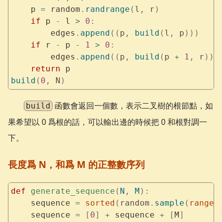
    p 
=
 random
.
randrange
(
l
,
 r
)
    if
 p 
-
 l 
>
 0
:
        edges
.
append
((
p
,
 build
(
l
,
 p
)))
    if
 r 
-
 p 
-
 1
 >
 0
:
        edges
.
append
((
p
,
 build
(
p 
+
 1
,
 r
)))
    return
 p
build
(
0
,
 N
)
函數會返回一個數，表示二叉樹的根節點，如
build
果希望以 0 爲根的話，可以輸出邊的時候把 0 和根對調一
下。
長度爲 N，和爲 M 的正整數序列
def
 generate_sequence
(
N
,
 M
):
    sequence 
=
 sorted
(
random
.
sample
(
range
(
    sequence 
=
 [
0
]
 +
 sequence 
+
 [
M
]