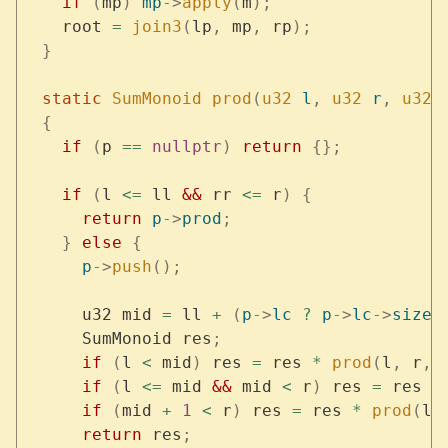
    if
 (
mp
)
 mp
->
apply
(
m
);
    root 
=
 join3
(
lp
,
 mp
,
 rp
);
  }
  static
 SumMonoid
 prod
(
u32
 l
,
 u32
 r
,
 u32
 
  {
    if
 (
p 
==
 nullptr
)
 return
 {};
    if
 (
l 
<=
 ll 
&&
 rr 
<=
 r
)
 {
      return
 p
->
prod
;
    }
 else
 {
      p
->
push
();
      u32 mid 
=
 ll 
+
 (
p
->
lc
 ?
 p
->
lc
->
size
 
      SumMonoid res
;
      if
 (
l 
<
 mid
)
 res 
=
 res 
*
 prod
(
l
,
 r
,
 
      if
 (
l 
<=
 mid 
&&
 mid 
<
 r
)
 res 
=
 res 
*
      if
 (
mid 
+
 1
 <
 r
)
 res 
=
 res 
*
 prod
(
l
,
      return
 res
;