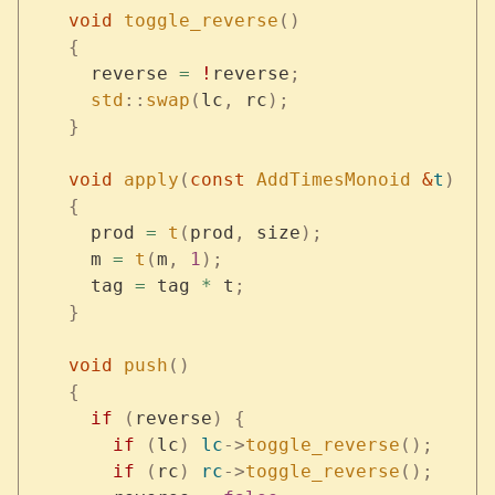
    void
 toggle_reverse
()
    {
      reverse 
=
 !
reverse
;
      std
::
swap
(
lc
,
 rc
);
    }
    void
 apply
(
const
 AddTimesMonoid
 &
t
)
    {
      prod 
=
 t
(
prod
,
 size
);
      m 
=
 t
(
m
,
 1
);
      tag 
=
 tag 
*
 t
;
    }
    void
 push
()
    {
      if
 (
reverse
)
 {
        if
 (
lc
)
 lc
->
toggle_reverse
();
        if
 (
rc
)
 rc
->
toggle_reverse
();