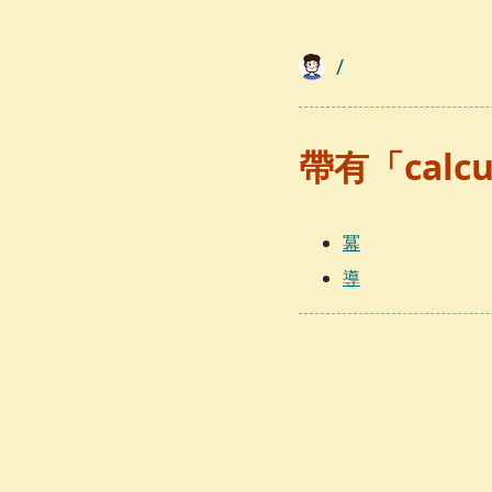
/
帶有「calc
冪
導