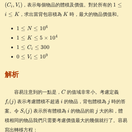
V_i)
1
(
,
)
，表示每個物品的體積及價值。對於所有的
1
≤
C
V
i
i
\le
K
≤
，求出當背包容積為
時，最大的物品價值和。
i
K
K
i
\le
1 \le
6
1
≤
≤
1
0
N
K
N
1 \le
4
1
≤
≤
5
×
1
0
K
\le
K \le
1
10^6
1
≤
≤
300
C
5
i
\le
0 \le
9
\times
0
≤
≤
1
0
V
C_i
i
V_i
10^4
\le
\le
解析
300
10^9
C
f_i(j)
容易注意到的一點是，
的值域非常小。考慮定義
C
i
j
(
)
表示考慮體積不超過
的物品，背包體積為
時的答
f
j
i
j
i
S_i(j)
i
j
案。令
(
)
表示所有體積為
的物品的前
大的和，體
S
j
i
j
i
積相同的物品我們只需要考慮價值最大的幾個就行了。容易
寫出轉移方程：