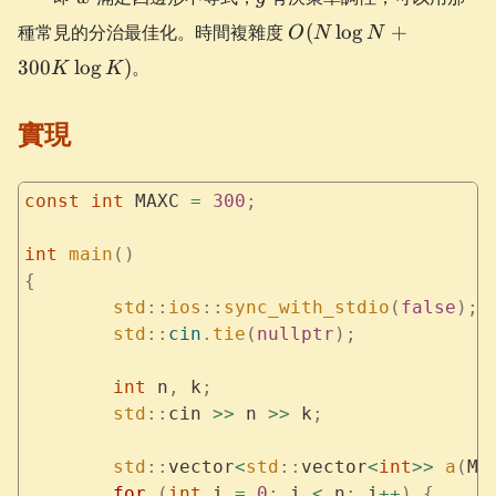
O(N
種常見的分治最佳化。時間複雜度
(
lo
g
+
O
N
N
\log
300
lo
g
)
。
K
K
N +
300
實現
K
\log
K)
const
 int
 MAXC 
=
 300
;
int
 main
()
{
	std
::
ios
::
sync_with_stdio
(
false
);
	std
::
cin
.
tie
(
nullptr
);
	int
 n
,
 k
;
	std
::
cin 
>>
 n 
>>
 k
;
	std
::
vector
<
std
::
vector
<
int
>>
 a
(
MA
	for
 (
int
 i 
=
 0
;
 i 
<
 n
;
 i
++
)
 {