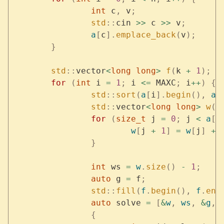
		int
 c
,
 v
;
		std
::
cin 
>>
 c 
>>
 v
;
		a
[
c
].
emplace_back
(
v
);
	}
	std
::
vector
<
long
 long
>
 f
(
k 
+
 1
);
	for
 (
int
 i 
=
 1
;
 i 
<=
 MAXC
;
 i
++
)
 {
		std
::
sort
(
a
[
i
].
begin
(),
 a
[
		std
::
vector
<
long
 long
>
 w
(
a
		for
 (
size_t
 j 
=
 0
;
 j 
<
 a
[
i
			w
[
j 
+
 1
]
 =
 w
[
j
]
 +
 
		}
		int
 ws 
=
 w
.
size
()
 -
 1
;
		auto
 g 
=
 f
;
		std
::
fill
(
f
.
begin
(),
 f
.
end
		auto
 solve 
=
 [
&
w
,
 ws
,
 &
g
,
 
		{