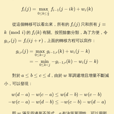
(
)
=
max
f_i(j) = \max\limits_{0 \le
(
−
)
+
(
)
f
j
f
j
ik
w
k
−
1
i
i
i
j
0
≤
≤
k
k
f_i(j)
j
從這個轉移可以看出來，所有的
(
)
只和所有
≡
f
j
j
i
\equiv
f_i(k)
g_{
(
mod
)
的
(
)
有關。按照餘數分類，為了方便，令
k
i
f
k
k
i
r}(
(
)
=
(
+
)
，上面的轉移方程可以寫作：
\pmod
g
j
f
ij
r
,
=
i
r
i
i
f_i
(
)
=
max
(
)
+
(
−
)
\begin{aligned} g_{i, r}(j
g
j
g
k
w
j
k
,
−
1
,
i
r
i
r
i
+ 
0
≤
<
k
j
=
−
min
−
(
)
−
(
−
)
g
k
w
j
k
−
1
,
i
r
i
0
≤
<
k
j
a
w
對於
≤
≤
≤
，由於
單調遞增且增量不斷減
a
b
c
d
w
\le
小，可以發現：
b
\le
(
−
)
−
(
−
)
≤
(
−
)
−
(
−
)
\begin{aligned} w(d-a)-w(c
w
d
a
w
c
a
w
d
b
w
c
b
c
−
(
−
)
−
(
−
)
≤
−
(
−
)
−
(
−
)
w
c
a
w
d
b
w
c
b
w
d
a
\le
d
w
g
即
滿足四邊形不等式，
有決策單調性，可以用那
w
g