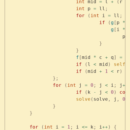
			int
 mid 
=
 l 
+
 (
r 
-
			int
 p 
=
 ll
;
			for
 (
int
 i 
=
 ll
;
 i
				if
 (
g
[
p 
*
 
				    g
[
i 
*
 
					p 
				}
			}
			f
[
mid 
*
 c 
+
 q
]
 =
 g
			if
 (
l 
<
 mid
)
 self
(
			if
 (
mid 
+
 1
 <
 r
)
 s
		};
		for
 (
int
 j 
=
 0
;
 j 
<
 i
;
 j
++
			if
 (
k 
-
 j 
<
 0
)
 con
			solve
(
solve
,
 j
,
 0
,
		}
	}
	for
 (
int
 i 
=
 1
;
 i 
<=
 k
;
 i
++
)
 {