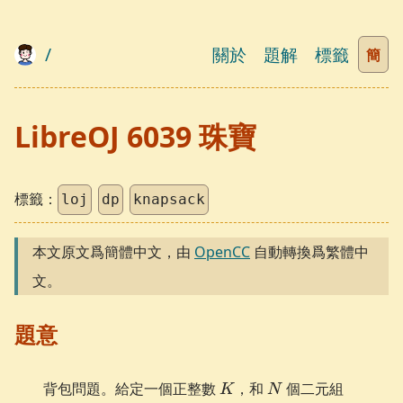
/
關於
題解
標籤
簡
LibreOJ 6039 珠寶
標籤：
loj
dp
knapsack
本文原文爲簡體中文，由
OpenCC
自動轉換爲繁體中
文。
題意
K
N
(C_i,
背包問題。給定一個正整數
，和
個二元組
K
N