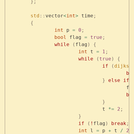
	};
	std
::
vector
<
int
>
 time
;
	{
		int
 p 
=
 0
;
		bool
 flag 
=
 true
;
		while
 (
flag
)
 {
			int
 t 
=
 1
;
			while
 (
true
)
 {
				if
 (
dijkst
					
				}
 else
 if
 
					
					
				}
				t 
*=
 2
;
			}
			if
 (
!
flag
)
 break
;
			int
 l 
=
 p 
+
 t 
/
 2
,