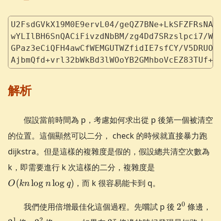
U2FsdGVkX19M0E9ervL04/geQZ7BNe+LkSFZFRsNAi
wYLIlBH6SnQACiFivzdNbBM/zg4Dd7SRzslpci7/Wu
GPaz3eCiQFH4awCfWEMGUTWZfidIE7sfCY/V5DRUOC
AjbmQfd+vrl32bWkBd3lWOoYB2GMhboVcEZ83TUf+X
解析
假設當前時間為 p，考慮如何求出從 p 後第一個被清空
的位置。這個顯然可以二分， check 的時候就直接暴力跑
dijkstra。但是這樣的複雜度是假的，假設總共清空次數為
O(k
k，即需要進行 k 次這樣的二分，複雜度是
n\log
(
lo
g
lo
g
)
，而 k 很容易能卡到 q。
O
k
n
n
q
n
\log
2^0
2^
0
我們使用倍增最佳化這個過程。先嚐試 p 後
2
條邊，
q)
2^2
2^x
1
2
x