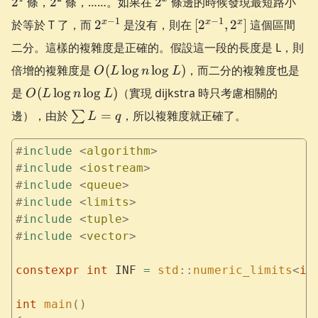
2
條，
2
條，……。如果在
2
條邊的時候發現最短路小
2^{x-
[2^{x-
−
1
−
1
x
x
x
於等於 T 了，而
2
是沒有，則在
[
2
,
2
]
這個區間
1}
1},
二分。這樣的複雜度是正確的。假設這一段的長度是 L，則
2^x]
O(L
倍增的複雜度是
(
lo
g
lo
g
)
，而二分的複雜度也是
O
L
n
L
\log
O(L
是
(
lo
g
lo
g
)
（實現 dijkstra 時只考慮相關的
O
L
n
L
n
\log
\sum
邊），由於
\log
=
，所以複雜度就正確了。
∑
L
q
n
L =
L)
\log
q
#
include
 <
algorithm
>
L)
#
include
 <
iostream
>
#
include
 <
queue
>
#
include
 <
limits
>
#
include
 <
tuple
>
#
include
 <
vector
>
constexpr
 int
 INF 
=
 std
::
numeric_limits
<
in
int
 main
()