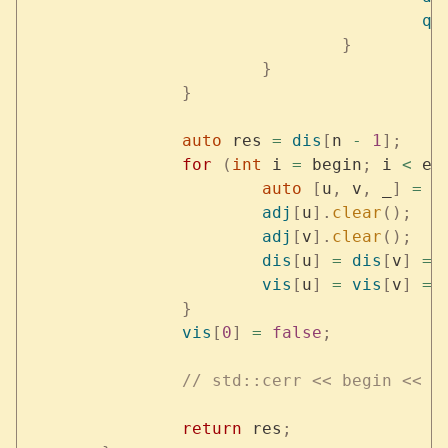
					q
.
				}
			}
		}
		auto
 res 
=
 dis
[
n 
-
 1
];
		for
 (
int
 i 
=
 begin
;
 i 
<
 en
			auto
 [
u
,
 v
,
 _
]
 =
 e
			adj
[
u
].
clear
();
			adj
[
v
].
clear
();
			dis
[
u
]
 =
 dis
[
v
]
 =
 
			vis
[
u
]
 =
 vis
[
v
]
 =
 
		}
		vis
[
0
]
 =
 false
;
		// std::cerr << begin << 
		return
 res
;