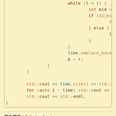
			while
 (
l 
<
 r
)
 {
				int
 mid 
=
 
				if
 (
dijkst
					r 
				}
 else
 {
					l 
				}
			}
			time
.
emplace_back
(
			p 
=
 r
;
		}
	}
	std
::
cout 
<<
 time
.
size
()
 <<
 std
::
e
	for
 (
auto
 i 
:
 time
)
 std
::
cout 
<<
 i
	std
::
cout 
<<
 std
::
endl
;
}