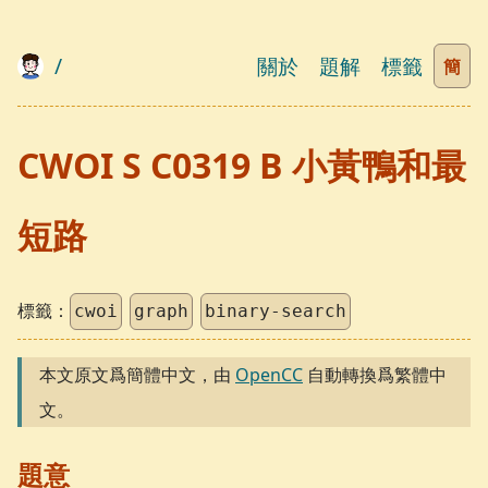
/
關於
題解
標籤
簡
CWOI S C0319 B 小黃鴨和最
短路
標籤：
cwoi
graph
binary-search
本文原文爲簡體中文，由
OpenCC
自動轉換爲繁體中
文。
題意