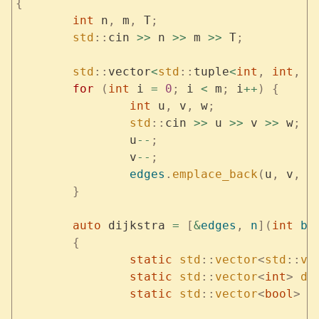
{
	int
 n
,
 m
,
 T
;
	std
::
cin 
>>
 n 
>>
 m 
>>
 T
;
	std
::
vector
<
std
::
tuple
<
int
,
 int
,
 i
	for
 (
int
 i 
=
 0
;
 i 
<
 m
;
 i
++
)
 {
		int
 u
,
 v
,
 w
;
		std
::
cin 
>>
 u 
>>
 v 
>>
 w
;
		u
--
;
		v
--
;
		edges
.
emplace_back
(
u
,
 v
,
 w
	}
	auto
 dijkstra 
=
 [
&
edges
,
 n
](
int
 be
	{
		static
 std
::
vector
<
std
::
ve
		static
 std
::
vector
<
int
>
 di
		static
 std
::
vector
<
bool
>
 v