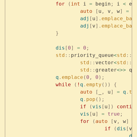
		for
 (
int
 i 
=
 begin
;
 i 
<
 en
			auto
 [
u
,
 v
,
 w
]
 =
 e
			adj
[
u
].
emplace_bac
			adj
[
v
].
emplace_bac
		}
		dis
[
0
]
 =
 0
;
		std
::
priority_queue
<
std
::
p
			std
::
vector
<
std
::
p
			std
::
greater
<>>
 q
;
		q
.
emplace
(
0
,
 0
);
		while
 (
!
q
.
empty
())
 {
			auto
 [
_
,
 u
]
 =
 q
.
to
			q
.
pop
();
			if
 (
vis
[
u
])
 contin
			vis
[
u
]
 =
 true
;
			for
 (
auto
 [
v
,
 w
]
 :
				if
 (
dis
[
v
]
					d