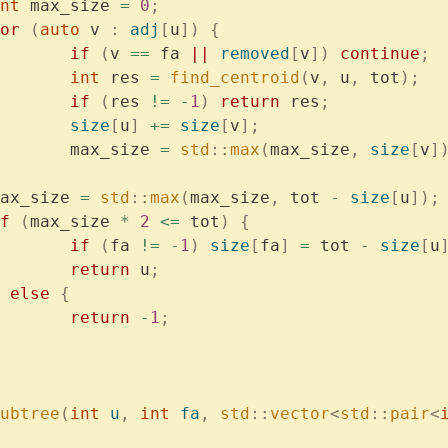
	int
 max_size 
=
 0
;
	for
 (
auto
 v 
:
 adj
[
u
])
 {
			if
 (
v 
==
 fa 
||
 removed
[
v
])
 continue
;
			int
 res 
=
 find_centroid
(
v
,
 u
,
 tot
);
			if
 (
res 
!=
 -
1
)
 return
 res
;
			size
[
u
]
 +=
 size
[
v
];
			max_size 
=
 std
::
max
(
max_size
,
 size
[
v
]
	max_size 
=
 std
::
max
(
max_size
,
 tot 
-
 size
[
u
]);
if
 (
max_size 
*
 2
 <=
 tot
)
 {
			if
 (
fa 
!=
 -
1
)
 size
[
fa
]
 =
 tot 
-
 size
[
u
			return
 u
;
 else
 {
			return
 -
1
;
ubtree
(
int
 u
,
 int
 fa
,
 std
::
vector
<
std
::
pair
<