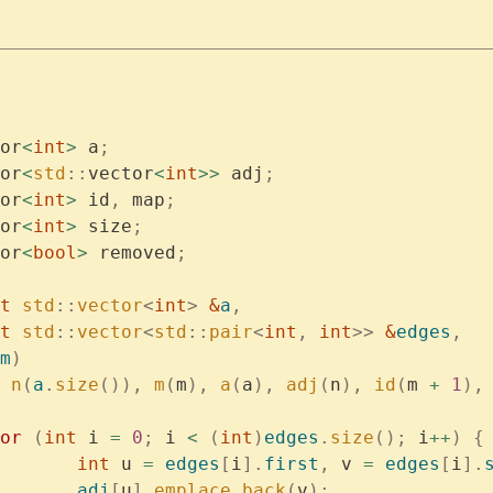
or
<
int
>
 a
;
or
<
std
::
vector
<
int
>>
 adj
;
or
<
int
>
 id
,
 map
;
or
<
int
>
 size
;
or
<
bool
>
 removed
;
t
 std
::
vector
<
int
>
 &
a
,
st
 std
::
vector
<
std
::
pair
<
int
,
 int
>>
 &
edges
,
m
)
 n
(
a
.
size
()),
 m
(
m
),
 a
(
a
),
 adj
(
n
),
 id
(
m 
+
 1
),
	for
 (
int
 i 
=
 0
;
 i 
<
 (
int
)
edges
.
size
();
 i
++
)
 {
			int
 u 
=
 edges
[
i
].
first
,
 v 
=
 edges
[
i
].
			adj
[
u
].
emplace_back
(
v
);