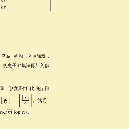
rxt
Ikt
fn 序為 i 的點加入連通塊，
i 的兒子都無法再加入聯
，那麼我們可以把 j 和
⌊
⌋
⌊
⌋
a
a
=
。我們
⌊
⌋
b
thbb{Z},\left\lfloor\frac{a}
b
c
c
\rfloor =
n\sqrt
lo
g
)
。
n
m
n
\frac{\left\lfloor\frac{a}
\log
floor}{c} \right\rfloor