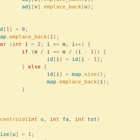
			adj
[
v
].
emplace_back
(
u
);
id
[
1
]
 =
 0
;
	map
.
emplace_back
(
1
);
	for
 (
int
 i 
=
 2
;
 i 
<=
 m
;
 i
++
)
 {
			if
 (
m 
/
 i 
==
 m 
/
 (
i 
-
 1
))
 {
				id
[
i
]
 =
 id
[
i 
-
 1
];
			}
 else
 {
				id
[
i
]
 =
 map
.
size
();
				map
.
emplace_back
(
i
);
			}
centroid
(
int
 u
,
 int
 fa
,
 int
 tot
)
	size
[
u
]
 =
 1
;