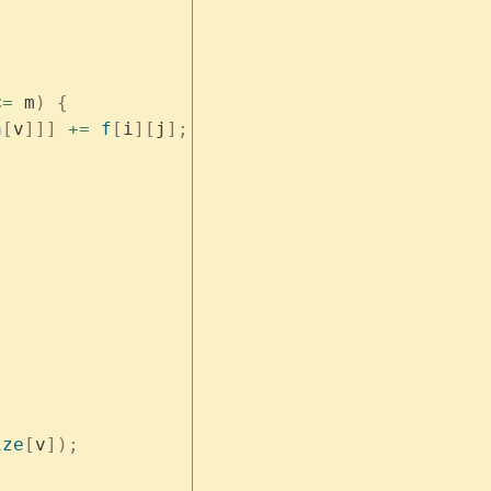
<=
 m
)
 {
a
[
v
]]]
 +=
 f
[
i
][
j
];
ize
[
v
]);