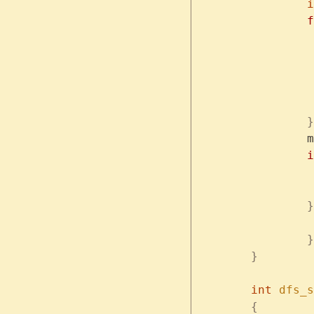
	
	
		}
	
		
		}
		}
	}
	int
 dfs_s
	{