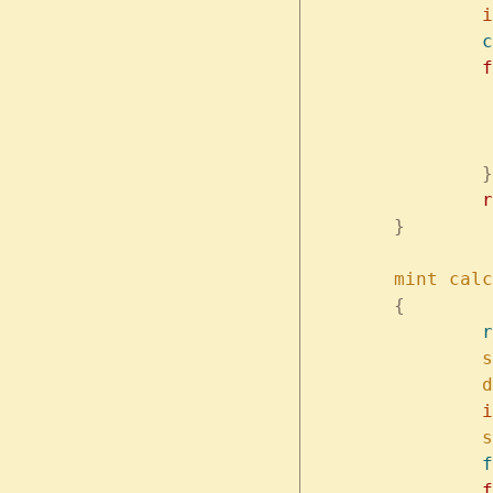
	
	
	
		}
	
	}
	mint
 calc
	{
	
	
	
	
	
		f
	