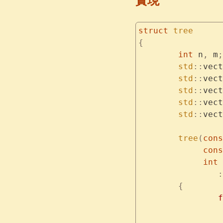
struct
 tree
{
	int
 n
,
 m
;
	std
::
vect
	std
::
vect
	std
::
vect
	std
::
vect
	std
::
vect
	tree
(
cons
	     con
	     int
 
		:
	{
	