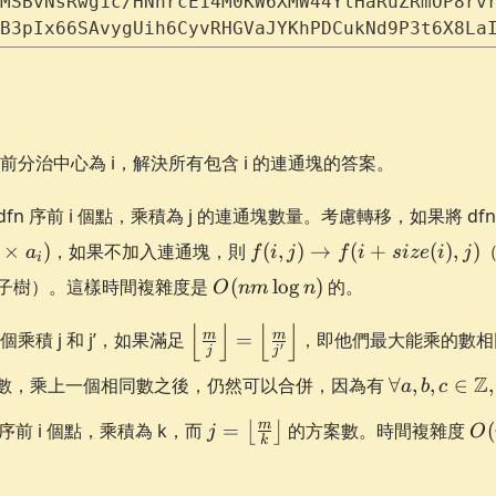
MSBvNsRwg1c/HNhrcE14M0KW6XMW44YlHaRuZRmOP8rv
B3pIx66SAvygUih6CyvRHGVaJYKhPDCukNd9P3t6X8La
分治中心為 i，解決所有包含 i 的連通塊的答案。
示考慮 dfn 序前 i 個點，乘積為 j 的連通塊數量。考慮轉移，如果將 d
f(i, j)
×
)
，如果不加入連通塊，則
(
,
)
→
(
+
(
)
,
)
（
a
f
i
j
f
i
s
i
z
e
i
j
i
\to f(i
O(nm\log
在的子樹）。這樣時間複雜度是
(
lo
g
)
的。
O
nm
n
+
n)
size(i),
⌊
⌋
⌊
⌋
\left\lfloor\frac{m}
m
m
乘積 j 和 j’，如果滿足
=
，即他們最大能乘的數相同
j)
′
j
j
{j} \right\rfloor =
\forall
Z
併的數，乘上一個相同數之後，仍然可以合併，因為有
∀
,
,
∈
,
\left\lfloor\frac{m}
a
b
c
a,b,c\in\ma
{j'}\right\rfloor
{bc} \right
j =
O(
m
dfn 序前 i 個點，乘積為 k，而
=
的方案數。時間複雜度
(
⌊
⌋
j
O
k
\left\lfloor
\left\lfloor\frac{m}
m 
{b}\right\r
{k}\right\rfloor
n)