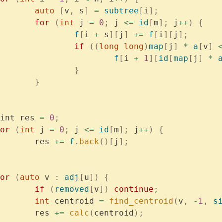
			auto
 [
v
,
 s
]
 =
 subtree
[
i
];
			for
 (
int
 j 
=
 0
;
 j 
<=
 id
[
m
];
 j
++
)
 {
				f
[
i 
+
 s
][
j
]
 +=
 f
[
i
][
j
];
				if
 ((
long
 long
)
map
[
j
]
 *
 a
[
v
]
 
					f
[
i 
+
 1
][
id
[
map
[
j
]
 *
 
				}
			}
	mint res 
=
 0
;
	for
 (
int
 j 
=
 0
;
 j 
<=
 id
[
m
];
 j
++
)
 {
			res 
+=
 f
.
back
()[
j
];
	for
 (
auto
 v 
:
 adj
[
u
])
 {
			if
 (
removed
[
v
])
 continue
;
			int
 centroid 
=
 find_centroid
(
v
,
 -
1
,
 s
			res 
+=
 calc
(
centroid
);