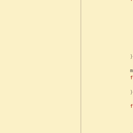
		}
	
	
		}
	