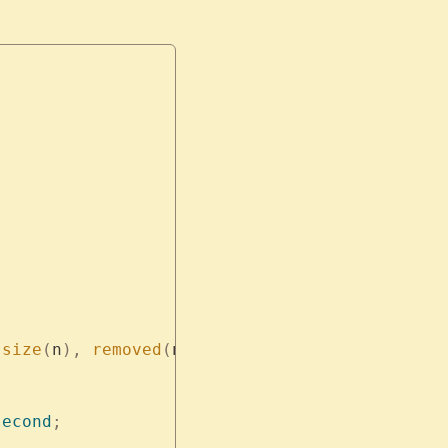
 size
(
n
),
 removed
(
n
)
second
;