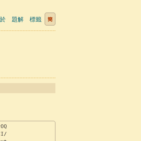
於
題解
標籤
簡
yOQ
CI/