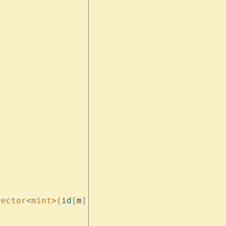
;
vector
<
mint
>(
id
[
m
]
 +
 1
));