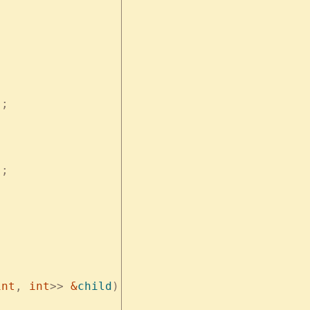
);
];
int
,
 int
>>
 &
child
)