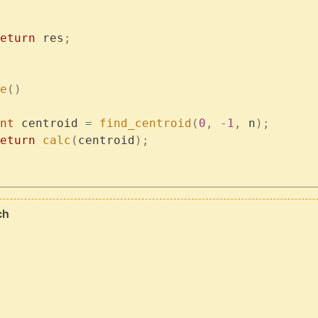
	return
 res
;
e
()
	int
 centroid 
=
 find_centroid
(
0
,
 -
1
,
 n
);
	return
 calc
(
centroid
);