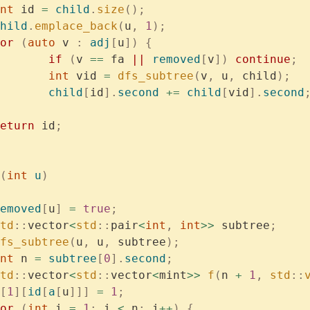
	int
 id 
=
 child
.
size
();
	child
.
emplace_back
(
u
,
 1
);
	for
 (
auto
 v 
:
 adj
[
u
])
 {
			if
 (
v 
==
 fa 
||
 removed
[
v
])
 continue
;
			int
 vid 
=
 dfs_subtree
(
v
,
 u
,
 child
);
			child
[
id
].
second
 +=
 child
[
vid
].
second
	return
 id
;
(
int
 u
)
	removed
[
u
]
 =
 true
;
	std
::
vector
<
std
::
pair
<
int
,
 int
>>
 subtree
;
	dfs_subtree
(
u
,
 u
,
 subtree
);
	int
 n 
=
 subtree
[
0
].
second
;
	std
::
vector
<
std
::
vector
<
mint
>>
 f
(
n 
+
 1
,
 std
::
[
1
][
id
[
a
[
u
]]]
 =
 1
;
	for
 (
int
 i 
=
 1
;
 i 
<
 n
;
 i
++
)
 {