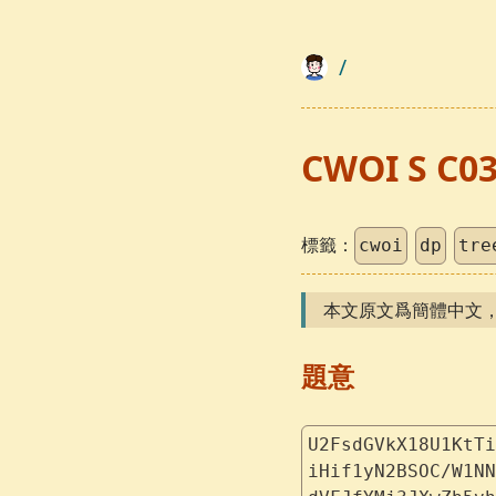
/
CWOI S C0
標籤：
cwoi
dp
tre
本文原文爲簡體中文
題意
U2FsdGVkX18U1KtTi
iHif1yN2BSOC/W1NN