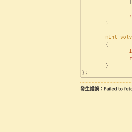
		}
	
	}
	mint
 solv
	{
	
	
	}
};