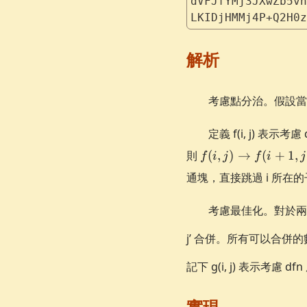
dVFJfYMj3JXwZb5vh
LKIDjHMMj4P+Q2H0z
解析
考慮點分治。假設當前
定義 f(i, j) 表
f(i, j)
則
(
,
)
→
(
+
1
,
f
i
j
f
i
j
\to f(i
通塊，直接跳過 i 所
+ 1, j
\times
考慮最佳化。對於兩個
a_{i})
j’ 合併。所有可以合
記下 g(i, j) 表示考慮 
實現