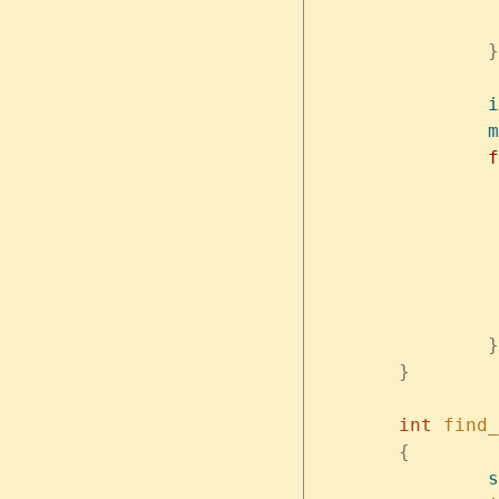
		}
		
	
	
		}
	}
	int
 find_
	{
	