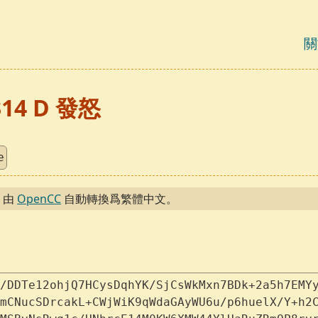
關
314 D 發怒
e
，由
OpenCC
自動轉換爲繁體中文。
/DDTe12ohjQ7HCysDqhYK/SjCsWkMxn7BDk+2a5h7EMY
mCNucSDrcakL+CWjWiK9qWdaGAyWU6u/p6huelX/Y+h2