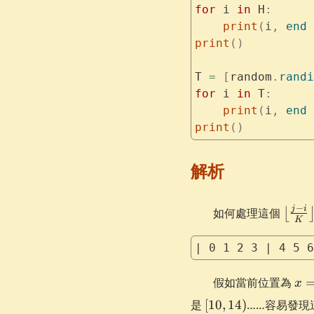
for
 i 
in
 H
:
    print
(
i
,
 end
 
print
()
T 
=
 [
random
.
randi
for
 i 
in
 T
:
    print
(
i
,
 end
 
print
()
解析
\left
−
j
i
如何處理這個
⌊
K
- i}
{K}\r
| 0 1 2 3 | 4 5 6
x
假如當前位置為
x
=
[10,
是
[
10
,
14
)
……容易發現
2