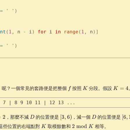
=
 '
 '
)
nt
(
1
,
 n 
-
 i
)
 for
 i 
in
 range
(
1
,
 n
)]
=
 '
 '
)
\lfloor\frac{j
f
K
K
呢？一個常見的套路便是把整個
按照
分段。假設
=
4
⌋
f
K
K
=
ight\rfloor
4
 7 | 8 9 10 11 | 12 13 ...
D
[3,
D
[6,
=
2
，那麼不減
的位置便是
[
3
,
6
)
，減一個
的位置便是
[
6
,
D
D
6)
10)
K
2
這些位置的右端點對
取模餘數和
2
mod
相等。
K
K