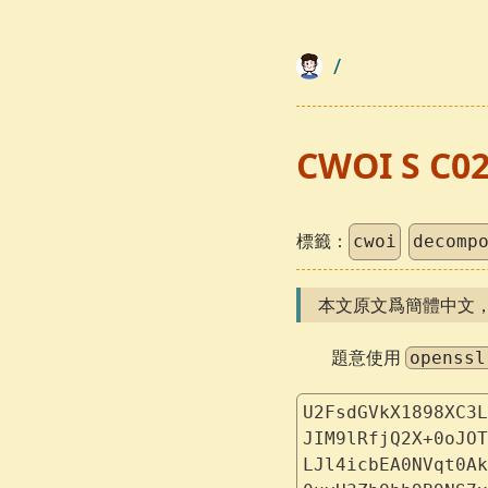
/
CWOI S C0
標籤：
cwoi
decomp
本文原文爲簡體中文
題意使用
openssl
U2FsdGVkX1898XC3L
JIM9lRfjQ2X+0oJOT
LJl4icbEA0NVqt0Ak