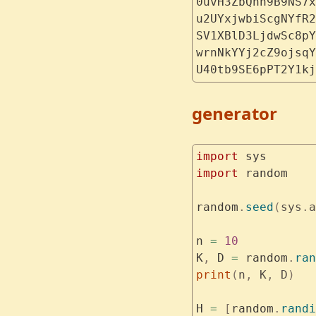
0uvH3ZbQhh9B9NS7x
u2UYxjwbiScgNYfR2
SV1XBlD3LjdwSc8pY
wrnNkYYj2cZ9ojsqY
U40tb9SE6pPT2Y1kj
generator
import
 sys
import
 random
random
.
seed
(
sys
.
a
n 
=
 10
K
,
 D 
=
 random
.
ran
print
(
n
,
 K
,
 D
)
H 
=
 [
random
.
randi