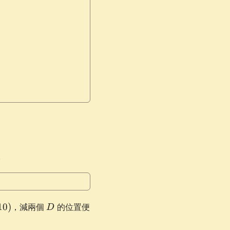
。
D
10
)
，減兩個
的位置便
D