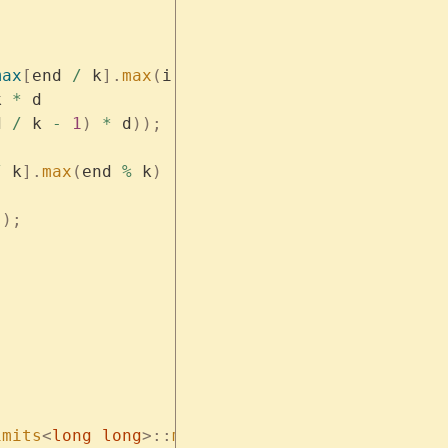
max
[
end 
/
 k
].
max
(
i 
%
 k
)
k 
*
 d 
d 
/
 k 
-
 1
)
 *
 d
));
/
 k
].
max
(
end 
%
 k
)
));
imits
<
long
 long
>::
min
()),