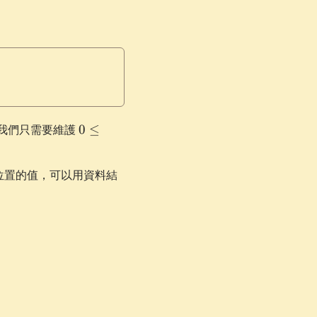
0
我們只需要維護
0
≤
\le
i
位置的值，可以用資料結
\le
k