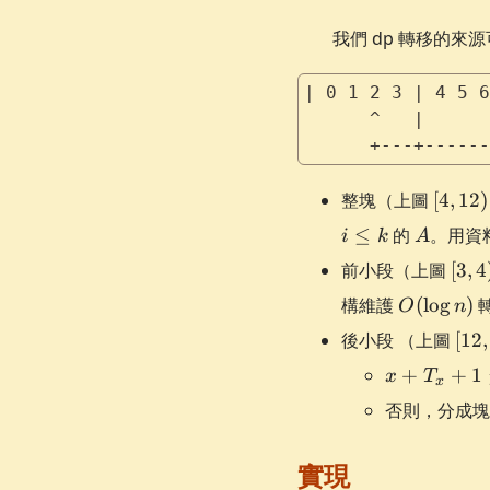
14)
我們 dp 轉移的來
| 0 1 2 3 | 4 5 6
      ^   |      
      +---+------
[4,
整塊（上圖
[
4
,
12
)
12)
A
≤
的
。用資
i
k
A
[3,
前小段（上圖
[
3
,
4
4)
O(\log
構維護
(
lo
g
)
O
n
n)
[12,
後小段 （上圖
[
12
,
14)
x +
+
+
1
x
T
x
T_x
否則，分成
+ 1
\le j
實現