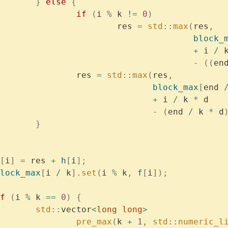
			}
 else
 {
				if
 (
i 
%
 k 
!=
 0
)
					res 
=
 std
::
max
(
res
,
						       block_
						       +
 i 
/
 
						       -
 ((
en
				res 
=
 std
::
max
(
res
,
					       block_max
[
end 
					       +
 i 
/
 k 
*
 d 
					       -
 (
end 
/
 k 
*
 d
			}
[
i
]
 =
 res 
+
 h
[
i
];
	block_max
[
i 
/
 k
].
set
(
i 
%
 k
,
 f
[
i
]);
if
 (
i 
%
 k 
==
 0
)
 {
			std
::
vector
<
long
 long
>
				pre_max
(
k 
+
 1
,
 std
::
numeric_l