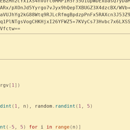
EBZMh2cYxIXS4nVUrc0MMP1H5r35O1upWDExbasQ7yDa
ARx/pXOnJd5Yyrgo7vJyx9hQepTXBUGZ3X4dzcBX/WVb
aVUJhYg2kG88Wtq9RJLcRfmgBpdzpPnFx5RAXcn3J53Z
q1PlNTgsVogCHKHjxI26YFWZ5+7KVyCs73Hvbc7x6LXS
Vfctw==
rgv
[
1
])
dint
(
1
,
 n
),
 random
.
randint
(
1
,
 5
)
nt
(
-
5
,
 5
)
 for
 i 
in
 range
(
n
)]