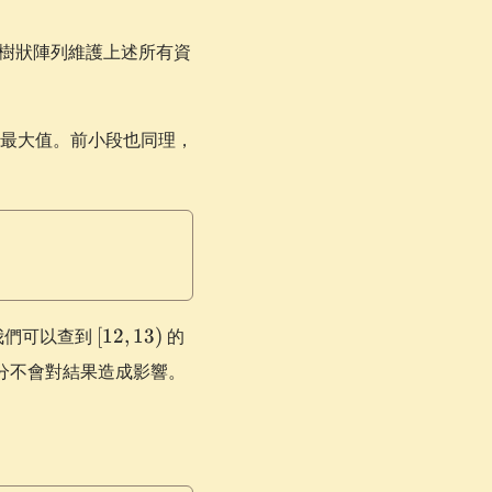
用樹狀陣列維護上述所有資
最大值。前小段也同理，
[12,
我們可以查到
[
12
,
13
)
的
13)
分不會對結果造成影響。