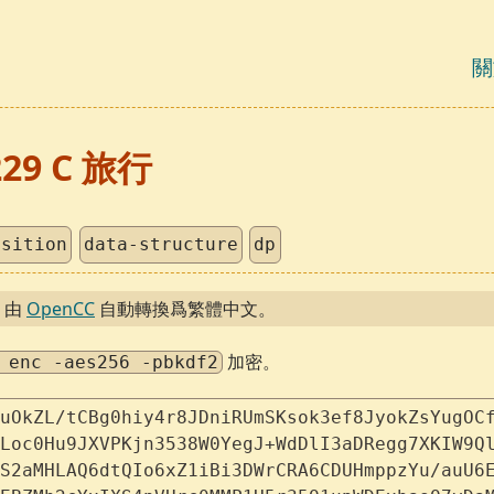
關
229 C 旅行
osition
data-structure
dp
，由
OpenCC
自動轉換爲繁體中文。
加密。
 enc -aes256 -pbkdf2
uOkZL/tCBg0hiy4r8JDniRUmSKsok3ef8JyokZsYugOC
Loc0Hu9JXVPKjn3538W0YegJ+WdDlI3aDRegg7XKIW9Q
S2aMHLAQ6dtQIo6xZ1iBi3DWrCRA6CDUHmppzYu/auU6