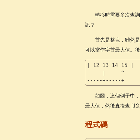
轉移時需要多次查詢
訊？
首先是整塊，雖然是
可以當作字首最大值。後
| 12 13 14 15 |
     |     ^
-----+-----+
如圖，這個例子中，
[12
最大值，然後直接查
[
12
15)
程式碼