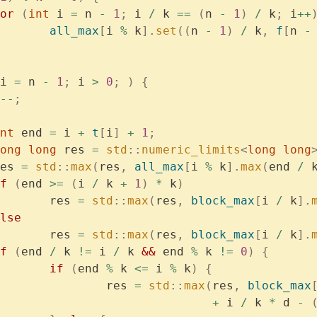
	for
 (
int
 i 
=
 n 
-
 1
;
 i 
/
 k 
==
 (
n 
-
 1
)
 /
 k
;
 i
++
			all_max
[
i 
%
 k
].
set
((
n 
-
 1
)
 /
 k
,
 f
[
n 
-
i 
=
 n 
-
 1
;
 i 
>
 0
;
 )
 {
--
;
	int
 end 
=
 i 
+
 t
[
i
]
 +
 1
;
	long
 long
 res 
=
 std
::
numeric_limits
<
long
 long
	res 
=
 std
::
max
(
res
,
 all_max
[
i 
%
 k
].
max
(
end 
/
 
if
 (
end 
>=
 (
i 
/
 k 
+
 1
)
 *
 k
)
			res 
=
 std
::
max
(
res
,
 block_max
[
i 
/
 k
].
	else
			res 
=
 std
::
max
(
res
,
 block_max
[
i 
/
 k
].
if
 (
end 
/
 k 
!=
 i 
/
 k 
&&
 end 
%
 k 
!=
 0
)
 {
			if
 (
end 
%
 k 
<=
 i 
%
 k
)
 {
				res 
=
 std
::
max
(
res
,
 block_max
					       +
 i 
/
 k 
*
 d 
-
 