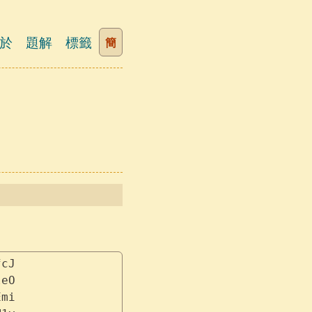
於
題解
標籤
簡
fcJ
leO
Emi