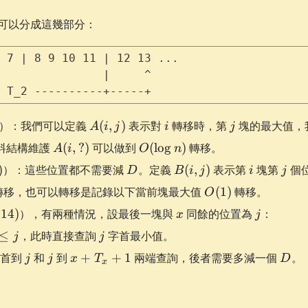
\bmod
K
源可以分成這幾部分：
 7 | 8 9 10 11 | 12 13 ...
               |     ^
 T_2 ----------+-----+
A(i,
i
j
）：我們可以定義
(
,
)
表示對
轉移時，第
塊的最大值，
A
i
j
i
j
j)
A(i,
O(\log
料結構維護
(
,
?)
可以做到
(
lo
g
)
轉移。
A
i
O
n
?)
n)
D
B(i,
i
j
)
）：這些位置都不需要減
。定義
(
,
)
表示第
塊第
個
D
B
i
j
i
j
j)
O(1)
轉移，也可以轉移是記錄以下當前塊最大值
(
1
)
轉移。
O
x
j
14
)
），有兩種情況，設最後一塊與
同餘的位置為
：
x
j
j
≤
，此時直接查詢
字首最小值。
j
j
j
j
x +
D
塊首到
和
到
+
+
1
兩端查詢，後者需要多減一個
。
j
j
x
T
D
x
T_x
+ 1