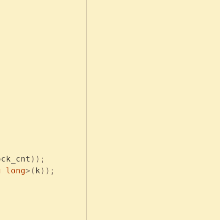
ock_cnt
));
g
 long
>(
k
));