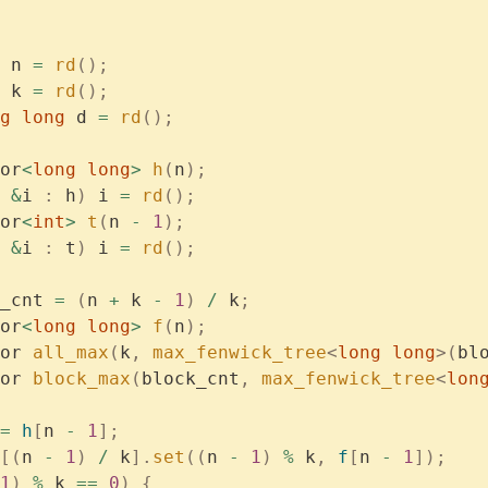
 n 
=
 rd
();
 k 
=
 rd
();
g
 long
 d 
=
 rd
();
or
<
long
 long
>
 h
(
n
);
 &
i 
:
 h
)
 i 
=
 rd
();
or
<
int
>
 t
(
n 
-
 1
);
 &
i 
:
 t
)
 i 
=
 rd
();
_cnt 
=
 (
n 
+
 k 
-
 1
)
 /
 k
;
or
<
long
 long
>
 f
(
n
);
or 
all_max
(
k
,
 max_fenwick_tree
<
long
 long
>(
bl
or 
block_max
(
block_cnt
,
 max_fenwick_tree
<
lon
=
 h
[
n 
-
 1
];
[(
n 
-
 1
)
 /
 k
].
set
((
n 
-
 1
)
 %
 k
,
 f
[
n 
-
 1
]);
1
)
 %
 k 
==
 0
)
 {