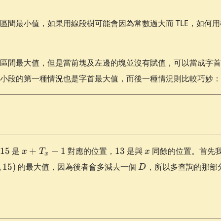
區間最小值，如果用線段樹可能會因為常數過大而 TLE，如何
區間最大值，但是當前塊及左邊的塊並沒有賦值，可以當成字首
小段的第一種情況也是字首最大值，而後一種情況則比較巧妙：
15
x +
13
x
15
是
+
+
1
對應的位置，
13
是與
同餘的位置。首先
x
T
x
x
T_x
,
D
,
15
)
的最大值，因為後者會多減去一個
，所以多查詢的那部
D
+ 1