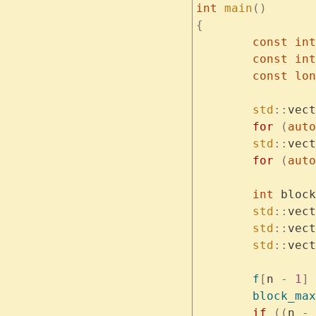
int
 main
()
{
	const
 int
	const
 int
	const
 lon
	std
::
vect
	for
 (
auto
	std
::
vect
	for
 (
auto
	int
 block
	std
::
vect
	std
::
vect
	std
::
vect
	f
[
n 
-
 1
]
 
	block_max
	if
 ((
n 
-
 