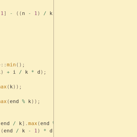
)
 1
]
 -
 ((
n 
-
 1
)
 /
 k
)
 *
 d
);
>::
min
();
k
)
 +
 i 
/
 k 
*
 d
);
max
(
k
));
max
(
end 
%
 k
));
[
end 
/
 k
].
max
(
end 
%
 k
)
((
end 
/
 k 
-
 1
)
 *
 d
));