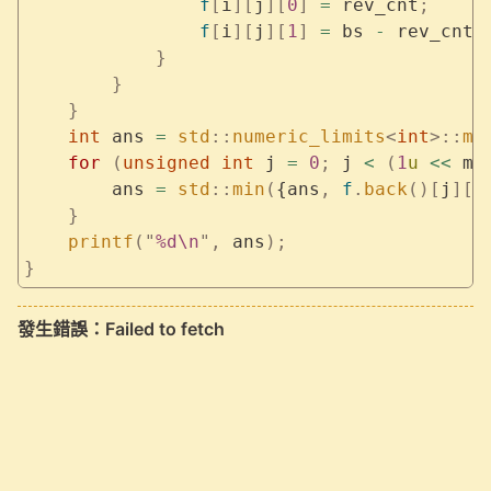
                f
[
i
][
j
][
0
]
 =
 rev_cnt
;
                f
[
i
][
j
][
1
]
 =
 bs 
-
 rev_cnt 
            }
        }
    }
    int
 ans 
=
 std
::
numeric_limits
<
int
>::
ma
    for
 (
unsigned
 int
 j 
=
 0
;
 j 
<
 (
1
u
 <<
 m
)
        ans 
=
 std
::
min
(
{ans
,
 f
.
back
()[
j
][
0
    }
    printf
(
"
%d\n
"
,
 ans
);
}