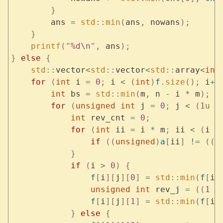
        }
        ans 
=
 std
::
min
(
ans
,
 nowans
);
    }
    printf
(
"
%d\n
"
,
 ans
);
}
 else
 {
    std
::
vector
<
std
::
vector
<
std
::
array
<
int
    for
 (
int
 i 
=
 0
;
 i 
<
 (
int
)
f
.
size
();
 i
++
        int
 bs 
=
 std
::
min
(
m
,
 n 
-
 i 
*
 m
);
        for
 (
unsigned
 int
 j 
=
 0
;
 j 
<
 (
1
u
 <
            int
 rev_cnt 
=
 0
;
            for
 (
int
 ii 
=
 i 
*
 m
;
 ii 
<
 (
i 
+
                if
 ((
unsigned
)
a
[
ii
]
 !=
 ((
j
            }
            if
 (
i 
>
 0
)
 {
                f
[
i
][
j
][
0
]
 =
 std
::
min
(
f
[
i 
                unsigned
 int
 rev_j 
=
 ((
1
 <
                f
[
i
][
j
][
1
]
 =
 std
::
min
(
f
[
i 
            }
 else
 {