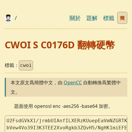
/
關於
題解
標籤
簡
CWOI S C0176D 翻轉硬幣
標籤：
cwoi
本文原文爲簡體中文，由
OpenCC
自動轉換爲繁體中
文。
題面使用 openssl enc -aes256 -base64 加密。
U2FsdGVkX1/jrmbUIAnfILXERzKUuepEaVmNZGRTKo
bVew4Vo39I3K3TEE2XvoRgkb3ZQvH5/NgHK1miEFEq