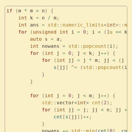
if
 (
m 
*
 m 
>
 n
)
 {
    int
 k 
=
 n 
/
 m
;
    int
 ans 
=
 std
::
numeric_limits
<
int
>::
ma
    for
 (
unsigned
 int
 i 
=
 0
;
 i 
<
 (
1
u
 <<
 k
)
        auto
 s 
=
 a
;
        int
 nowans 
=
 std
::
popcount
(
i
);
        for
 (
int
 j 
=
 0
;
 j 
<
 k
;
 j
++
)
 {
            for
 (
int
 jj 
=
 j 
*
 m
;
 jj 
<
 (
j 
+
                s
[
jj
]
 ^=
 (
std
::
popcount
(
i 
            }
        }
        for
 (
int
 j 
=
 0
;
 j 
<
 m
;
 j
++
)
 {
            std
::
vector
<
int
>
 cnt
(
2
);
            for
 (
int
 jj 
=
 j
;
 jj 
<
 n
;
 jj 
+=
                cnt
[
s
[
jj
]]
++
;
            }
            nowans 
+=
 std
::
min
(
cnt
[
0
],
 cnt