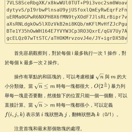
7VLS8SceRbgXK/x8kwWUl0TUT+P9i3voc2sm0WoavY
dytyvS/pI9rbwPlnsaU9yjUSfoxlQmEyRwEqrFzFni
uERMa0GPwR6NXPH8X6fMN9tyXOdF7JlsRLrBipr7vI
aXsRNLdgkOw5lXOzVkB2mi8KQb/mKFlMvHfZJcPguI
BTe1Y35hOwWH164E7YVYW3Cp3RO3QxrE/qGV7Uy7Ak
gcELQz07wTtSTC/aTHOKMrvzovJ4e/JY+igrDX5BvL
首先容易觀察到，對於每個 i 最多執行一次 1 操作，對
於每個 k 最多一次 2 操作。
\sqrt{n}
m
操作有單點的和區塊的，可以考慮根據
與
的大
n
m
\sqrt{n}
O(2^{\frac{n}
n
小分類做。當
≤
時每一塊都很大，
(
2
)
暴力列
n
m
O
m
\le m
{m}})
舉每一塊是否要翻，然後餘下的位置只能一個一個翻，可以
\sqrt{n}
f(i,
直接計算。當
>
時每一塊都很小，可以定義
n
m
> m
j,
i
j
k
(
,
,
)
表示第
塊狀態為
，翻轉狀態為
（0/1）。
f
i
j
k
i
j
k
k)
注意首塊和最末那個散塊的處理。