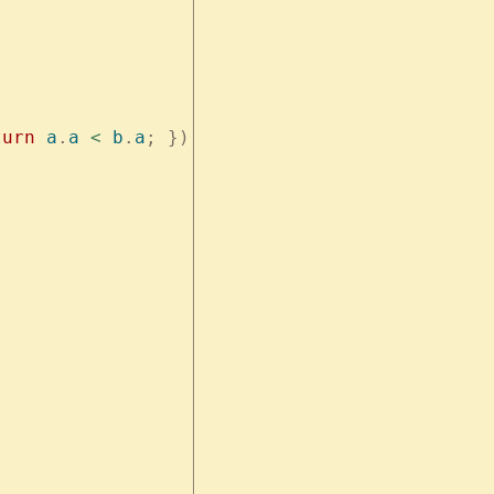
turn
 a
.
a
 <
 b
.
a
;
 });