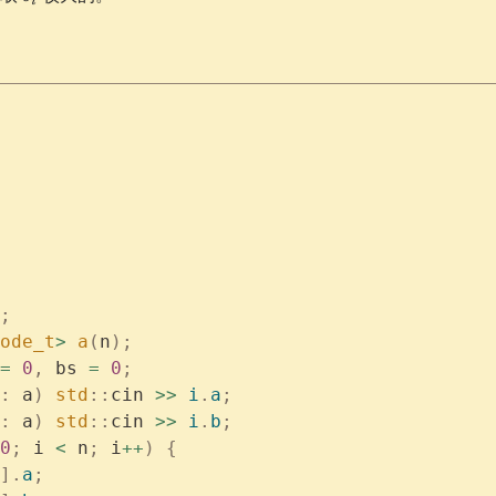
i
;
ode_t
>
 a
(
n
);
=
 0
,
 bs 
=
 0
;
:
 a
)
 std
::
cin 
>>
 i
.
a
;
:
 a
)
 std
::
cin 
>>
 i
.
b
;
0
;
 i 
<
 n
;
 i
++
)
 {
].
a
;