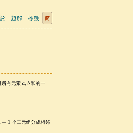
於
題解
標籤
簡
a
b
过所有元素
,
和的一
a
b
-
−
1
个二元组分成相邻
n
1