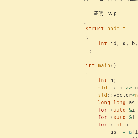
证明：wip
struct
 node_t
{
    int
 id
,
 a
,
 b
;
};
int
 main
()
{
    int
 n
;
    std
::
cin 
>>
 n
    std
::
vector
<
n
    long
 long
 as 
    for
 (
auto
 &
i 
    for
 (
auto
 &
i 
    for
 (
int
 i 
=
 
        as 
+=
 a
[
i