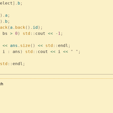
elect
].
b
;
).
a
;
).
b
;
ack
(
a
.
back
().
id
);
 bs 
>
 0
)
 std
::
cout 
<<
 -
1
;
 
<<
 ans
.
size
()
 <<
 std
::
endl
;
 i 
:
 ans
)
 std
::
cout 
<<
 i 
<<
 "
 "
;
std
::
endl
;