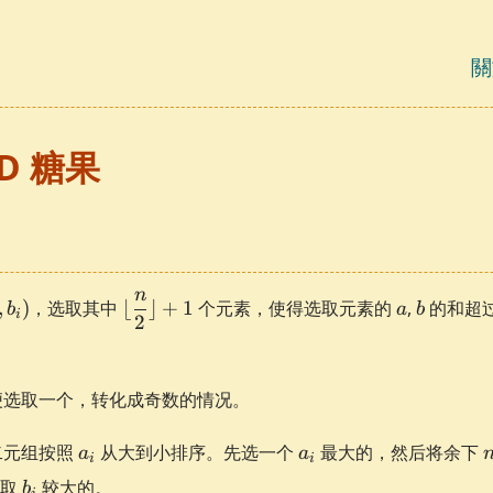
關
0D 糖果
n
ft(a_i,
\lfloor\dfrac{n}
a
b
,
)
，选取其中
⌊
⌋
+
1
个元素，使得选取元素的
,
的和超
b
a
b
i
2
\right)
{2}\rfloor + 1
便选取一个，转化成奇数的情况。
a_i
a_i
n
二元组按照
从大到小排序。先选一个
最大的，然后将余下
a
a
i
i
b_i
选取
较大的。
b