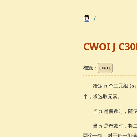
/
CWOI J C3
標籤：
cwoi
n
\le
给定
个二元组
(
n
a
i
b_i
半，求选取元素。
n
当
是偶数时，随
n
n
当
是奇数时，将
n
两个一组，对于每一组