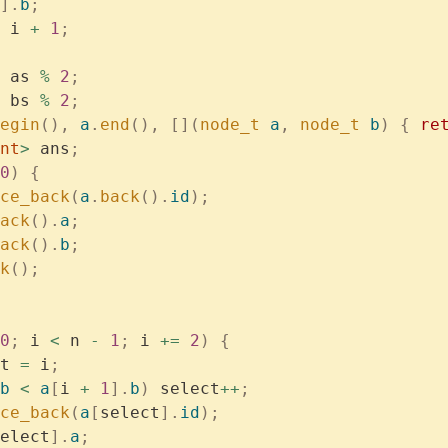
].
b
;
 i 
+
 1
;
 as 
%
 2
;
 bs 
%
 2
;
egin
(),
 a
.
end
(),
 [](
node_t
 a
,
 node_t
 b
)
 {
 re
nt
>
 ans
;
0
)
 {
ce_back
(
a
.
back
().
id
);
ack
().
a
;
ack
().
b
;
k
();
0
;
 i 
<
 n 
-
 1
;
 i 
+=
 2
)
 {
t 
=
 i
;
b
 <
 a
[
i 
+
 1
].
b
)
 select
++
;
ce_back
(
a
[
select
].
id
);
elect
].
a
;