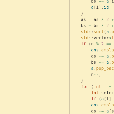
        bs 
+=
 a
[
i
        a
[
i
].
id
 =
    }
    as 
=
 as 
/
 2
 +
    bs 
=
 bs 
/
 2
 +
    std
::
sort
(
a
.
b
    std
::
vector
<
i
    if
 (
n 
%
 2
 ==
 
        ans
.
empla
        as 
-=
 a
.
b
        bs 
-=
 a
.
b
        a
.
pop_bac
        n
--
;
    }
    for
 (
int
 i 
=
 
        int
 selec
        if
 (
a
[
i
].
        ans
.
empla
        as 
-=
 a
[
s