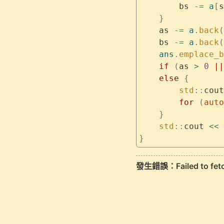
        bs 
-=
 a
[
s
    }
    as 
-=
 a
.
back
(
    bs 
-=
 a
.
back
(
    ans
.
emplace_b
    if
 (
as 
>
 0
 ||
    else
 {
        std
::
cout
        for
 (
auto
    }
    std
::
cout 
<<
 
}