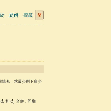
於
題解
標籤
簡
前填充，求最少剩下多少
d_i
d_j
把
和
合併，即翻
d
d
i
j