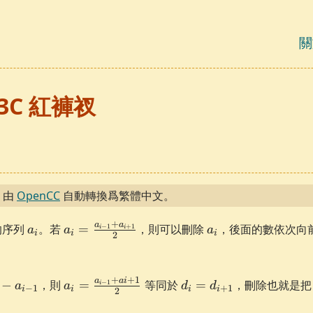
關
103C 紅褲衩
，由
OpenCC
自動轉換爲繁體中文。
a_i
a_i =
a_i
+
a
a
的序列
。若
=
，則可以刪除
，後面的數依次向
−
1
+
1
a
a
a
i
i
i
i
i
2
\frac{a_{i-
1}+a_{i+1}}
{2}
a_i =
d_i =
+
+
1
a
a
i
−
，則
=
等同於
=
，刪除也就是
−
1
a
a
d
d
i
−
1
+
1
i
i
i
i
2
\frac{a_{i-
d_{i+1}