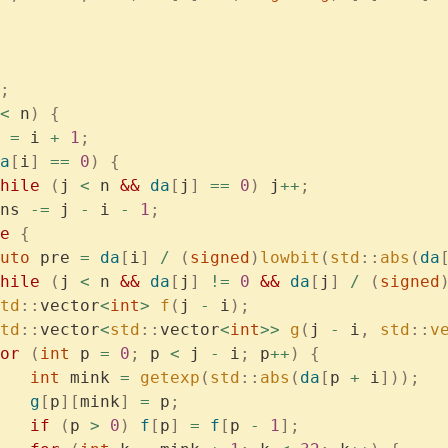
;
<
 n
)
 {
 
=
 i 
+
 1
;
a
[
i
]
 ==
 0
)
 {
hile
 (
j 
<
 n 
&&
 da
[
j
]
 ==
 0
)
 j
++
;
ns 
-=
 j 
-
 i 
-
 1
;
e
 {
uto
 pre 
=
 da
[
i
]
 /
 (
signed
)
lowbit
(
std
::
abs
(
da
hile
 (
j 
<
 n 
&&
 da
[
j
]
 !=
 0
 &&
 da
[
j
]
 /
 (
signed
td
::
vector
<
int
>
 f
(
j 
-
 i
);
td
::
vector
<
std
::
vector
<
int
>>
 g
(
j 
-
 i
,
 std
::
v
or
 (
int
 p 
=
 0
;
 p 
<
 j 
-
 i
;
 p
++
)
 {
   int
 mink 
=
 getexp
(
std
::
abs
(
da
[
p 
+
 i
]));
   g
[
p
][
mink
]
 =
 p
;
   if
 (
p 
>
 0
)
 f
[
p
]
 =
 f
[
p 
-
 1
];