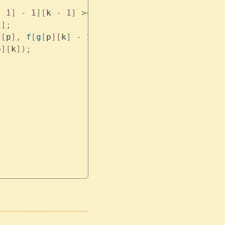
-
 1
]
 -
 1
][
k 
-
 1
]
 >=
 0
)
 {
1
];
f
[
p
],
 f
[
g
[
p
][
k
]
 -
 1
]
 +
 (
p 
-
 g
[
p
][
k
]));
p
][
k
]);