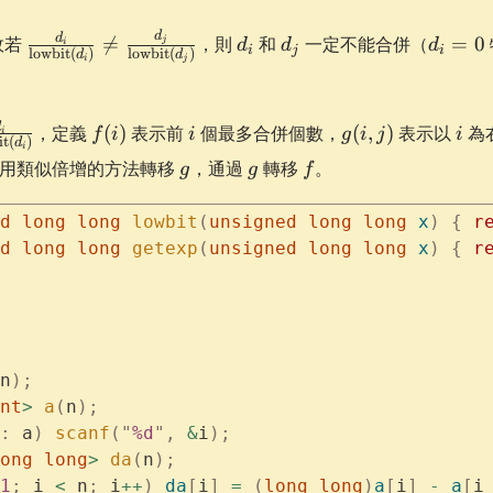
1}+a{i+1}}
{2}
\frac{d_i}
d_i
d_j
d_i=0
d
d
故若

=
，則
和
一定不能合併（
=
0
j
d
d
d
i
i
j
i
lowbit
(
)
lowbit
(
)
d
d
{\mathrm{lowbit}
i
j
。
(d_i)} \neq
\frac{d_j}
c{d_i}
f(i)
i
g(i,
i
d
，定義
(
)
表示前
個最多合併個數，
(
,
)
表示以
為
f
i
i
g
i
j
i
i
{\mathrm{lowbit}
it
(
)
d
owbit}
j)
i
g
g
f
(d_j)}
用類似倍增的方法轉移
，通過
轉移
。
g
g
f
d
 long
 long
 lowbit
(
unsigned
 long
 long
 x
)
 {
 r
d
 long
 long
 getexp
(
unsigned
 long
 long
 x
)
 {
 r
n
);
nt
>
 a
(
n
);
:
 a
)
 scanf
(
"
%d
"
,
 &
i
);
ong
 long
>
 da
(
n
);
1
;
 i 
<
 n
;
 i
++
)
 da
[
i
]
 =
 (
long
 long
)
a
[
i
]
 -
 a
[
i