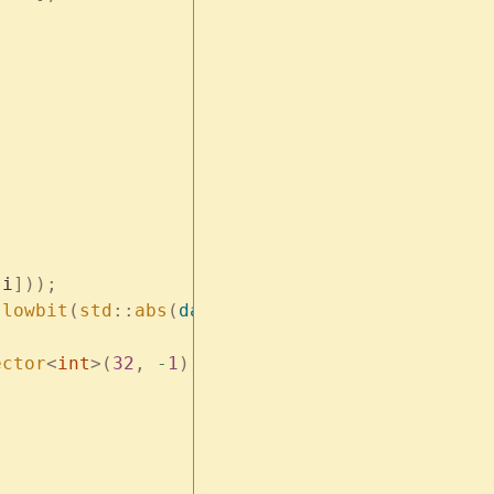
[
i
]));
)
lowbit
(
std
::
abs
(
da
[
j
]))
 ==
 pre
)
 j
++
;
ector
<
int
>(
32
,
 -
1
));