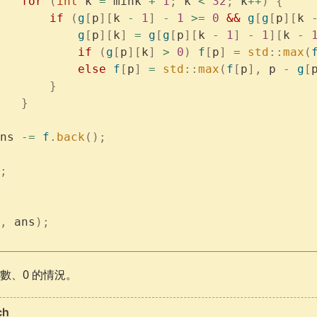
   for
 (
int
 k 
=
 mink 
+
 1
;
 k 
<
 32
;
 k
++
)
 {
       if
 (
g
[
p
][
k 
-
 1
]
 -
 1
 >=
 0
 &&
 g
[
g
[
p
][
k 
           g
[
p
][
k
]
 =
 g
[
g
[
p
][
k 
-
 1
]
 -
 1
][
k 
-
 
           if
 (
g
[
p
][
k
]
 >
 0
)
 f
[
p
]
 =
 std
::
max
(
           else
 f
[
p
]
 =
 std
::
max
(
f
[
p
],
 p 
-
 g
[
       }
   }
ns 
-=
 f
.
back
();
;
,
 ans
);
數、0 的情況。