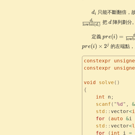
a_i -
a_{i-
d_i
只能不斷翻倍，
d
1}
i
d
d
把
陣列劃分
d
i
lowbit
(
)
d
i
pre(i) = \fra
定義
(
)
=
p
r
e
i
lowb
{\mathrm{l
j
(
)
×
2
的左端點，
p
r
e
i
(d_i)}
constexpr
 unsigne
constexpr
 unsigne
void
 solve
()
{
    int
 n
;
    scanf
(
"
%d
"
,
 &
    std
::
vector
<
i
    for
 (
auto
 &
i 
    std
::
vector
<
l
    for
 (
int
 i 
=
 