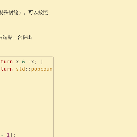
\frac{d_i}
特殊討論）。可以按照
{\mathrm{lowbit}
(d_i)}
pre(i)
右端點，合併出
\times
2^j
eturn
 x 
&
 -
x
;
 }
eturn
 std
::
popcount
(
lowbit
(
x
)
 -
 1
);
 }
 
-
 1
];