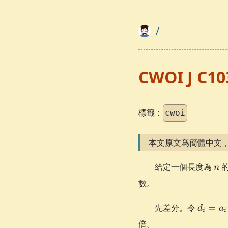
/
CWOI J C
標籤：
cwoi
本文原文爲簡體中文
n
給定一個長度為
n
數。
d_i
先差分。令
=
d
a
i
i
=
倍。