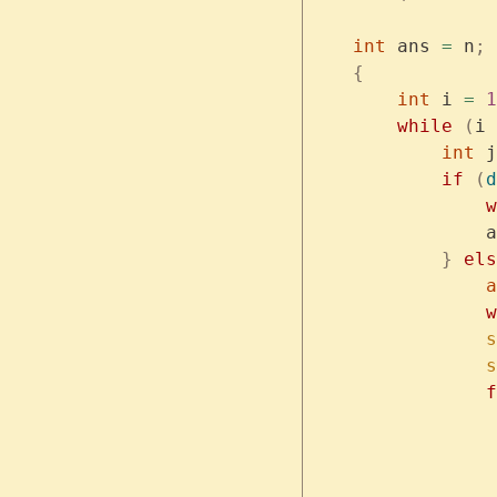
    int
 ans 
=
 n
;
    {
        int
 i 
=
 1
        while
 (
i 
            int
 j
            if
 (
d
                w
                a
            }
 els
                a
                w
                s
                s
                f
                 
                 
                 