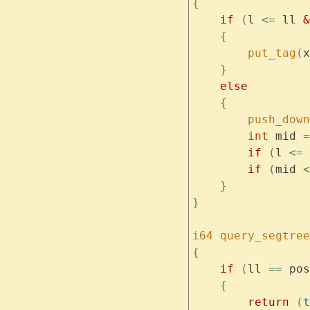
{
    if
 (
l 
<=
 ll 
&
    {
        put_tag
(
x
    }
    else
    {
        push_down
        int
 mid 
=
        if
 (
l 
<=
 
        if
 (
mid 
<
    }
}
i64
 query_segtree
{
    if
 (
ll 
==
 pos
    {
        return
 (
t