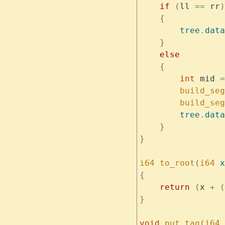
    if
 (
ll 
==
 rr
)
    {
        tree
.
data
    }
    else
    {
        int
 mid 
=
        build_seg
        build_seg
        tree
.
data
    }
}
i64
 to_root
(
i64
 x
{
    return
 (
x 
+
 (
}
void
 put_tag
(
i64
 