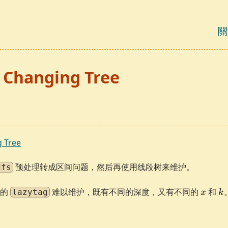
關
 Changing Tree
 Tree
预处理转成区间问题，然后再使用线段树来维护。
dfs
x
k
树的
难以维护，既有不同的深度，又有不同的
和
lazytag
x
k