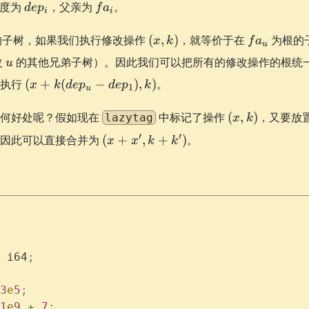
dep_i
fa_i
度为
，父亲为
。
d
e
p
f
a
i
i
(x,
fa_u
的子树，如果我们执行修改操作
(
,
)
，就等价于在
为根的
x
k
f
a
u
k)
u
改
的其他兄弟子树）。因此我们可以把所有的修改操作的根统
u
(x +
上执行
(
+
(
−
)
,
)
。
x
k
d
e
p
d
e
p
k
1
u
k(dep_u
-
(x,
有何好处呢？假如现在
中标记了操作
(
,
)
，又要放
lazytag
x
k
dep_1),
k)
(x
′
′
，因此可以直接合并为
(
+
,
+
)
。
x
x
k
k
k)
+
x',
k
+
k')
 i64
;
3
e
5
;
1
e
9
 +
 7
;