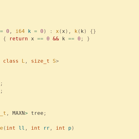
=
 0
,
 i64
 k
 =
 0
)
 :
 x
(
x
),
 k
(
k
)
 {}
 {
 return
 x 
==
 0
 &&
 k 
==
 0
;
 }
 class
 L
,
 size_t
 S
>
;
;
_t
,
 MAXN
>
 tree
;
e
(
int
 ll
,
 int
 rr
,
 int
 p
)