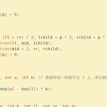
[
p
]
 =
 0
;
 (
ll 
+
 rr
)
 /
 2
,
 lchild 
=
 p 
*
 2
,
 rchild 
=
 p 
*
tree
(
ll
,
 mid
,
 lchild
);
tree
(
mid 
+
 1
,
 rr
,
 rchild
);
[
p
]
 =
 0
;
,
 int
 u
,
 i64
 k
)
 // 将操作统一到根节点 1 上，求出新
dep
[
u
]
 -
 dep
[
1
])
 *
 k
);
x
,
 i64
 k
,
 int
 ll
,
 int
 rr
,
 int
 p
)