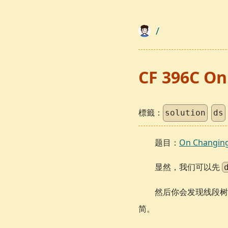
/
CF 396C On
標籤：
solution
ds
题目：
On Changing
显然，我们可以先
然后你会发现线段
简。