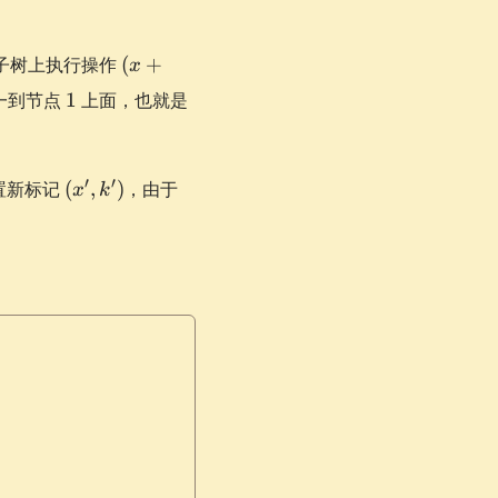
(x
子树上执行操作
(
+
x
+
1
一到节点
1
上面，也就是
k,
k)
(x',
′
′
置新标记
(
,
)
，由于
x
k
k')