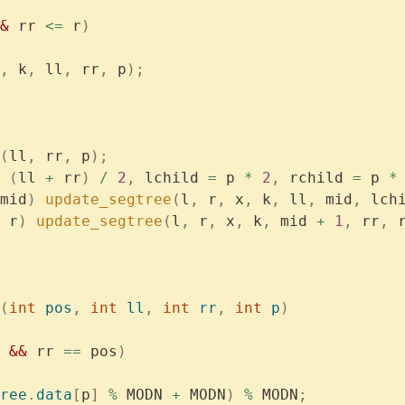
&
 rr 
<=
 r
)
,
 k
,
 ll
,
 rr
,
 p
);
(
ll
,
 rr
,
 p
);
 (
ll 
+
 rr
)
 /
 2
,
 lchild 
=
 p 
*
 2
,
 rchild 
=
 p 
*
mid
)
 update_segtree
(
l
,
 r
,
 x
,
 k
,
 ll
,
 mid
,
 lch
 r
)
 update_segtree
(
l
,
 r
,
 x
,
 k
,
 mid 
+
 1
,
 rr
,
 
(
int
 pos
,
 int
 ll
,
 int
 rr
,
 int
 p
)
 
&&
 rr 
==
 pos
)
ree
.
data
[
p
]
 %
 MODN 
+
 MODN
)
 %
 MODN
;