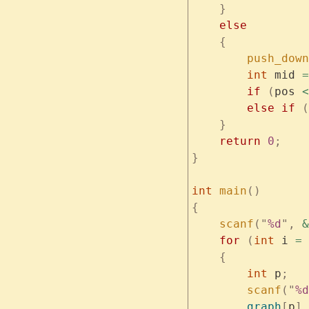
    }
    else
    {
        push_down
        int
 mid 
=
        if
 (
pos 
<
        else
 if
 (
    }
    return
 0
;
}
int
 main
()
{
    scanf
(
"
%d
"
,
 &
    for
 (
int
 i 
=
 
    {
        int
 p
;
        scanf
(
"
%d
        graph
[
p
].