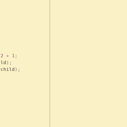
 2
 +
 1
;
ild
);
rchild
);