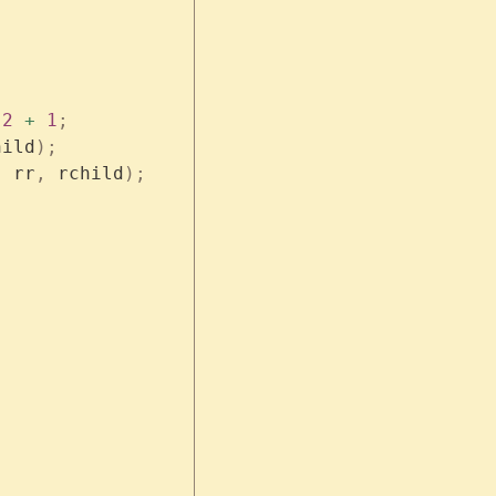
 2
 +
 1
;
hild
);
,
 rr
,
 rchild
);