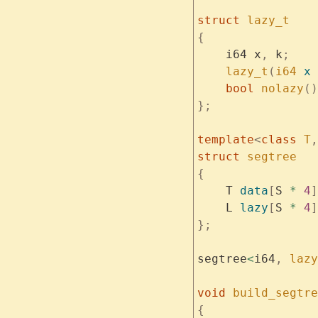
struct
 lazy_t
{
    i64 x
,
 k
;
    lazy_t
(
i64
 x
 
    bool
 nolazy
()
};
template
<
class
 T
,
struct
 segtree
{
    T 
data
[
S 
*
 4
]
    L 
lazy
[
S 
*
 4
]
};
segtree
<
i64
,
 lazy
void
 build_segtre
{