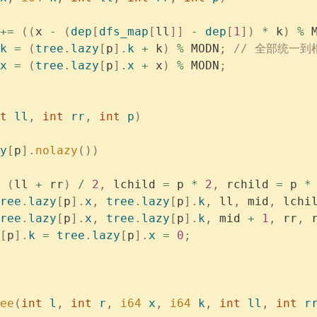
+=
 ((
x 
-
 (
dep
[
dfs_map
[
ll
]]
 -
 dep
[
1
])
 *
 k
)
 %
 
k
 =
 (
tree
.
lazy
[
p
].
k
 +
 k
)
 %
 MODN
;
 // 全部统一到
x
 =
 (
tree
.
lazy
[
p
].
x
 +
 x
)
 %
 MODN
;
t
 ll
,
 int
 rr
,
 int
 p
)
y
[
p
].
nolazy
())
 (
ll 
+
 rr
)
 /
 2
,
 lchild 
=
 p 
*
 2
,
 rchild 
=
 p 
*
ree
.
lazy
[
p
].
x
,
 tree
.
lazy
[
p
].
k
,
 ll
,
 mid
,
 lchi
ree
.
lazy
[
p
].
x
,
 tree
.
lazy
[
p
].
k
,
 mid 
+
 1
,
 rr
,
 
[
p
].
k
 =
 tree
.
lazy
[
p
].
x
 =
 0
;
ee
(
int
 l
,
 int
 r
,
 i64
 x
,
 i64
 k
,
 int
 ll
,
 int
 r