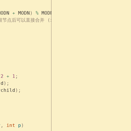
MODN 
+
 MODN
)
 %
 MODN
;
根节点后可以直接合并 (x, k)。
 2
 +
 1
;
ld
);
rchild
);
r
,
 int
 p
)