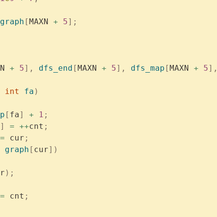
graph
[
MAXN 
+
 5
];
N 
+
 5
],
 dfs_end
[
MAXN 
+
 5
],
 dfs_map
[
MAXN 
+
 5
]
 int
 fa
)
p
[
fa
]
 +
 1
;
]
 =
 ++
cnt
;
=
 cur
;
 graph
[
cur
])
r
);
=
 cnt
;