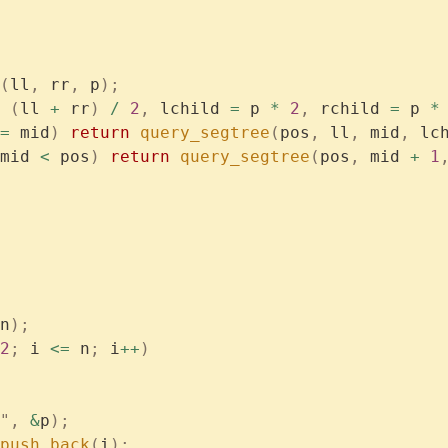
(
ll
,
 rr
,
 p
);
 (
ll 
+
 rr
)
 /
 2
,
 lchild 
=
 p 
*
 2
,
 rchild 
=
 p 
*
=
 mid
)
 return
 query_segtree
(
pos
,
 ll
,
 mid
,
 lc
mid 
<
 pos
)
 return
 query_segtree
(
pos
,
 mid 
+
 1
n
);
2
;
 i 
<=
 n
;
 i
++
)
"
,
 &
p
);
push_back
(
i
);