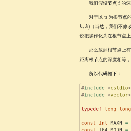
i
我们假设节点
的深
i
u
对于以
为根节点
u
,
)
（当然，我们不修
k
k
说把操作化为在根节点
那么放到根节点上
距离根节点的深度相等
所以代码如下：
#
include
 <
cstdio
>
#
include
 <
vector
>
typedef
 long
 long
const
 int
 MAXN 
=
 
const
 i64 MODN 
=
 