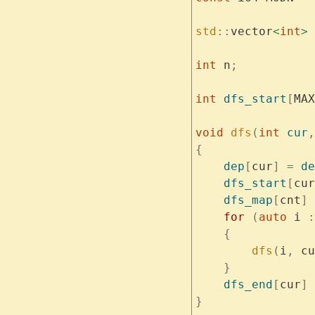
std
::
vector
<
int
>
 
int
 n
;
int
 dfs_start
[
MAX
void
 dfs
(
int
 cur
,
{
    dep
[
cur
]
 =
 de
    dfs_start
[
cur
    dfs_map
[
cnt
]
 
    for
 (
auto
 i 
:
    {
        dfs
(
i
,
 cu
    }
    dfs_end
[
cur
]
 
}