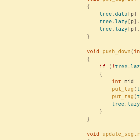
{
    tree
.
data
[
p
]
 
    tree
.
lazy
[
p
].
    tree
.
lazy
[
p
].
}
void
 push_down
(
in
{
    if
 (
!
tree
.
laz
    {
        int
 mid 
=
        put_tag
(
t
        put_tag
(
t
        tree
.
lazy
    }
}
void
 update_segtr