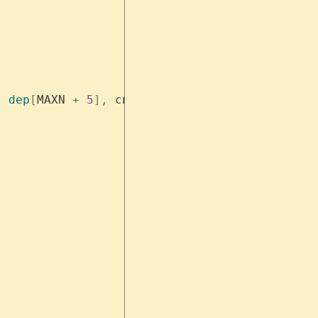
,
 dep
[
MAXN 
+
 5
],
 cnt 
=
 0
;