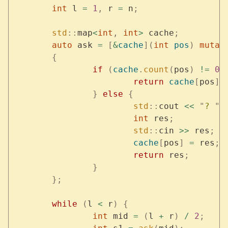
	int
 l 
=
 1
,
 r 
=
 n
;
	std
::
map
<
int
,
 int
>
 cache
;
	auto
 ask 
=
 [
&
cache
](
int
 pos
)
 mutab
	{
		if
 (
cache
.
count
(
pos
)
 !=
 0
)
			return
 cache
[
pos
];
		}
 else
 {
			std
::
cout 
<<
 "
? 
"
 
			int
 res
;
			std
::
cin 
>>
 res
;
			cache
[
pos
]
 =
 res
;
			return
 res
;
		}
	};
	while
 (
l 
<
 r
)
 {
		int
 mid 
=
 (
l 
+
 r
)
 /
 2
;