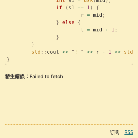
		int
 s1 
=
 ask
(
mid
);
		if
 (
s1 
==
 1
)
 {
			r 
=
 mid
;
		}
 else
 {
			l 
=
 mid 
+
 1
;
		}
	}
	std
::
cout 
<<
 "
! 
"
 <<
 r 
-
 1
 <<
 std
:
}
訂閱：
RSS