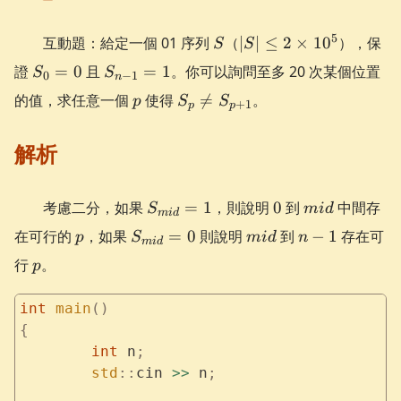
S
|S| \leq
5
互動題：給定一個 01 序列
（
∣
∣
≤
2
×
1
0
），保
S
S
2\times
S_0
S_{n
證
=
0
且
=
1
。你可以詢問至多 20 次某個位置
S
S
0
−
1
10^5
n
= 0
- 1}
p
S_p
的值，求任意一個
使得

=
。
p
S
S
+
1
= 1
p
p
\neq
S_{p
解析
+ 1}
S_{mid}
0
mid
考慮二分，如果
=
1
，則說明
0
到
中間存
S
mi
d
mi
d
= 1
p
S_{mid}
mid
n-
在可行的
，如果
=
0
則說明
到
−
1
存在可
p
S
mi
d
n
mi
d
= 0
1
p
行
。
p
int
 main
()
{
	int
 n
;
	std
::
cin 
>>
 n
;