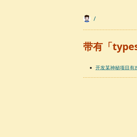
/
带有「type
开发某神秘项目有