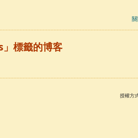
關
its」標籤的博客
授權方