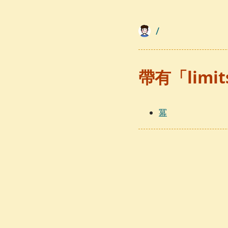
/
帶有「lim
冪