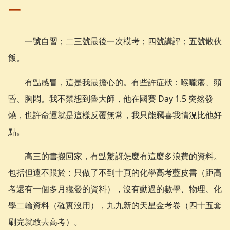
一
一號自習；二三號最後一次模考；四號講評；五號散伙
飯。
有點感冒，這是我最擔心的。有些許症狀：喉嚨癢、頭
昏、胸悶。我不禁想到魯大師，他在國賽 Day 1.5 突然發
燒，也許命運就是這樣反覆無常，我只能竊喜我情況比他好
點。
高三的書搬回家，有點驚訝怎麼有這麼多浪費的資料。
包括但遠不限於：只做了不到十頁的化學高考藍皮書（距高
考還有一個多月纔發的資料），沒有動過的數學、物理、化
學二輪資料（確實沒用），九九新的天星金考卷（四十五套
刷完就敢去高考）。