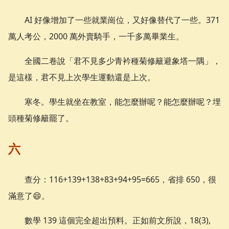
AI 好像增加了一些就業崗位，又好像替代了一些。371
萬人考公，2000 萬外賣騎手，一千多萬畢業生。
全國二卷說「君不見多少青衿種菊修籬避象塔一隅」，
是這樣，君不見上次學生運動還是上次。
寒冬。學生就坐在教室，能怎麼辦呢？能怎麼辦呢？埋
頭種菊修籬罷了。
六
查分：116+139+138+83+94+95=665，省排 650，很
滿意了😄️。
數學 139 這個完全超出預料。正如前文所說，18(3),