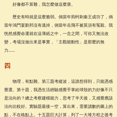
好像都不算難，我怎麼做這麼唐。
歷史有時就是這麼脆弱。倘當年荊軻刺秦王成功了，倘
當年鴻門宴劉邦沒有逃掉，倘當年岳飛不被莫須有冤殺。我
恍然感覺命運就在這薄紙之中，一念之間，可你又無法改
變，考場沒做出來是事實，「主觀能動性」是那麼的無
力……
四
物理，有點難。第三題考縱波，這誰想得到，只能憑感
覺選。第十題，我憑生活經驗感覺手掌給球殼的力好像不只
是法向的？總之考察建模能力，思考了半天後，又感覺應該
法向比較好。實驗題最後一空，算出來，需要讀數的圖上的
點，不在格點上。十五題巨大計算，列了一大堆方程之後考