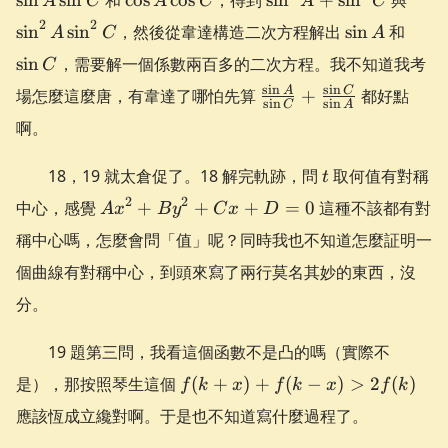
A
C
A
C
A
C
C
A\cos
A +
A\si
\sin
\sin
2
2
sin
sin
，然後從韋達構造二次方程解出
sin
和
A
C
A
C
\sin^2
C
A
C
sin
，需要解一個係數兩百多的二次方程。我不知道我考
C
C
\frac{\sin
s
i
n
s
i
n
A
C
場怎麼這麼唐，有韋達了哪怕先算
+
都好點
s
i
n
s
i
n
C
A
A}{\sin
啊。
C} +
\frac{\sin
t
18，19 就太倉促了。18 解完軌跡，問
取何值有對稱
t
C}{\sin
Ax^2
2
2
A}
中心，感覺
+
+
+
=
0
這種不該都有對
A
x
B
y
C
x
D
+
稱中心嗎，怎麼會問「值」呢？同時我也不知道怎麼証明一
By^2
個曲線有對稱中心，到頭來寫了兩行莫名其妙的東西，沒
+ Cx
+ D
分。
= 0
19 題第三問，我看這個函數不是凸的嗎（實際不
f(k+x)
是），那按照琴生這個
(
+
)
+
(
−
)
>
2
(
)
f
k
x
f
k
x
f
k
+ f(k-
應該恆成立纔對啊。于是也不知道寫什麼過程了。
x) >
2f(k)