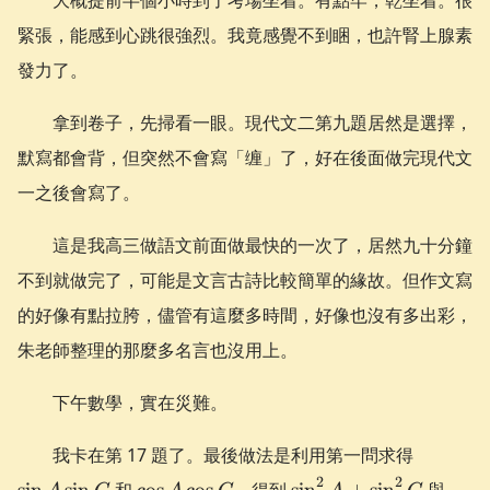
緊張，能感到心跳很強烈。我竟感覺不到睏，也許腎上腺素
發力了。
拿到卷子，先掃看一眼。現代文二第九題居然是選擇，
默寫都會背，但突然不會寫「缠」了，好在後面做完現代文
一之後會寫了。
這是我高三做語文前面做最快的一次了，居然九十分鐘
不到就做完了，可能是文言古詩比較簡單的緣故。但作文寫
的好像有點拉胯，儘管有這麼多時間，好像也沒有多出彩，
朱老師整理的那麼多名言也沒用上。
下午數學，實在災難。
\sin
我卡在第 17 題了。最後做法是利用第一問求得
A\sin
\cos
\sin^2
\sin
2
2
sin
sin
和
cos
cos
，得到
sin
+
sin
與