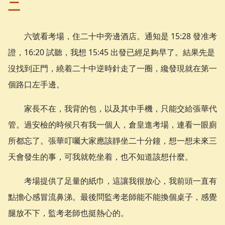
二
六號看考場，住二十中旁邊酒店。通知是 15:28 發准考
證，16:20 試聽，我想 15:45 出發已經足夠早了。結果先是
沒找到正門，繞着二十中逆時針走了一圈，纔發現就在第一
個路口左手邊。
家長不在，我背的包，以及其中手機，只能交給張華代
管。過安檢的時候只有我一個人，倉皇進考場，連看一眼廁
所都忘了。張華叮囑大家應該靜坐二十分鐘，想一想未來三
天會發生的事，可我就乾坐着，也不知道該想什麼。
考場提供了足量的紙巾，這讓我很放心，我前頭一直有
點擔心感冒流鼻涕。最後問監考老師能不能換個桌子，感覺
腿放不下，監考老師也挺熱心的。