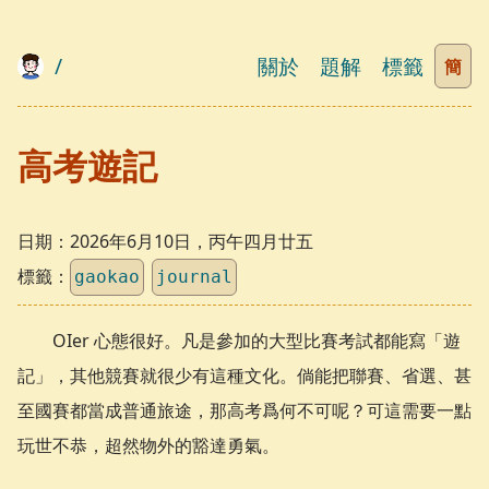
/
關於
題解
標籤
簡
高考遊記
日期：
2026年6月10日，丙午四月廿五
標籤：
gaokao
journal
OIer 心態很好。凡是參加的大型比賽考試都能寫「遊
記」，其他競賽就很少有這種文化。倘能把聯賽、省選、甚
至國賽都當成普通旅途，那高考爲何不可呢？可這需要一點
玩世不恭，超然物外的豁達勇氣。