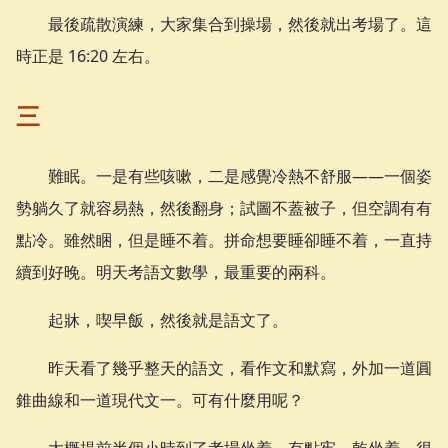
最後疏散演練，大家集合到操場，然後就出考場了。這
時正是 16:20 左右。
三
難眠。一是有些咳嗽，二是感覺冷熱不舒服——一個姿
勢躺久了就容易熱，然後翻身；試圖不蓋被子，但空調有有
點冷。雖然睏，但是睡不着。拼命想要睡卻睡不着，一直持
續到好晚。明天考語文數學，最重要的兩科。
起牀，喫早飯，然後就是語文了。
昨天看了幾乎整天的語文，看作文和默寫，外加一道圓
錐曲線和一道現代文一。可有什麼用呢？
大概提前半個小時到了考場坐着。有點牢，乾坐着。很