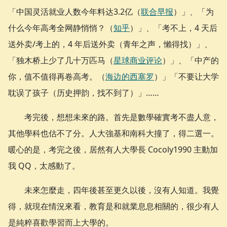
「中国灵活就业人数今年料达3.2亿（
联合早报
）」、「为
什么今年高考全网静悄悄？（
知乎
）」、「考不上，4 天后
送外卖/考上的，4 年后送外卖（青年之声，懶得找）」、
「独木桥上少了几十万匹马（
星球商业评论
）」、「中产的
你，值不值得再卷高考。（
海边的西塞罗
）」「不要让大学
耽误了孩子（历史押韵，找不到了）」……
考完後，想想未來的路。首先是數學確實考不盡人意，
其他學科也估不了分。人大強基和南科大撞了，得二選一。
暖心的是，考完之後，居然有人大學長 Cocoly1990 主動加
我 QQ，太感動了。
未來怎麼走，四年後甚至更久以後，沒有人知道。我覺
得，就現在情況來看，教育是和就業息息相關的，很少有人
是純粹喜歡學習而上大學的。