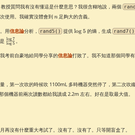
{4}
，教授質問我有沒有懂這是什麼意思？我很含糊地說，兩個
ran
\times 2
n
一次使用。我確實沒體會到
足夠大的含義。
n
\right)
\times
\log
。用
信息論
分析，
提供
lo
g
5
的熵，生成
rand5()
rand7()
\frac{8}
5
{7} =
\frac{\log
l
o
g
7
界是
。
l
o
g
5
\frac{20}
7}{\log
{7}
5}
我考前自豪地給同學分享的
信息論
打敗了。我不知道那個同學有
量，第一次吹的時候吹 1100mL 多時機器突然停了，第二次
結果那個機器前兩次讀數都給我讀成 2.2m 左右。好在是取最大值。
月再沒有什麼重大考試了。沒有了。沒有了。只等開盲盒了。