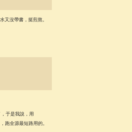
\log(n!))
水又沒帶書，挺煎熬。
法了，于是我說，用
短路之後，跑全源最短路用的。