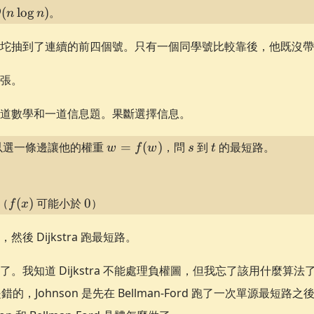
\ge
O(
(
lo
g
)
。
O
n
n
n!
og
坨抽到了連續的前四個號。只有一個同學號比較靠後，他既沒帶
張。
道數學和一道信息題。果斷選擇信息。
w =
s
t
以選一條邊讓他的權重
=
(
)
，問
到
的最短路。
w
f
w
s
t
f(w)
f(x)
0
（
(
)
可能小於
0
）
f
x
後 Dijkstra 跑最短路。
。我知道 Dijkstra 不能處理負權圖，但我忘了該用什麼算
是錯的，Johnson 是先在 Bellman-Ford 跑了一次單源最