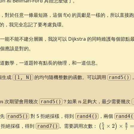
n 和 Bellman-Ford 具體怎麼做了。
，對於任意一條最短路，這個 f(x) 的貢獻是一樣的，所以直接
錯的，我完全忘記了要考慮負環。
能不能不建分層圖，我說可以 Dijkstra 的同時維護每個節
個應該是對的。
道數學，一道題幹有點長的物理，和一道信息。
個生成
的均勻隨機整數的函數。可以調用
[1, N]
rand5()
n
n
次期望會用幾次
？如果
足夠大，最少需要幾次
rand5()
n
n
。先
對 5 拒絕採樣，得到
，兩個
rand5()
rand4()
rand4(
\left(
5
8
8 拒絕採樣，得到
。需要調用次數：
×
2
×
(
)
rand7()
4
7
\frac{5}