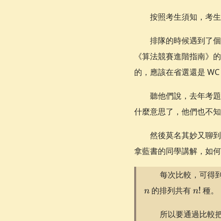
按照考生須知，考生
排隊的時候遇到了個
《算法競賽進階指南》的考
的，應該在省選還是 WC 
聽他們說，去年考題
什麼意思了，他們也不知
然後莫名其妙又聊
拿藍書的同學講解，如何
每次比較，可得
n!
的排列共有
!
種。
n
n
所以要通過比較