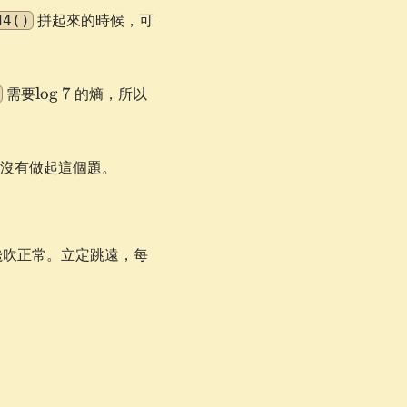
拼起來的時候，可
d4()
\log
n
需要
lo
g
7
的熵，所以
7
沒有做起這個題。
吹纔吹正常。立定跳遠，每