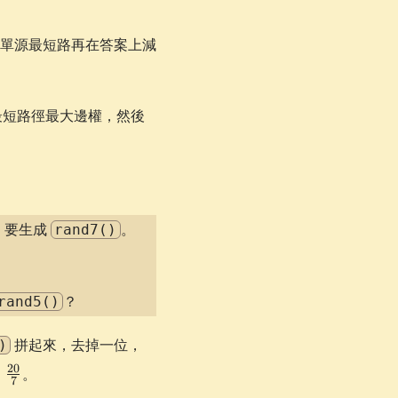
跑單源最短路再在答案上減
點最短路徑最大邊權，然後
，要生成
。
rand7()
？
rand5()
拼起來，去掉一位，
)
20
=
。
7