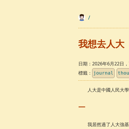
/
我想去人大
日期：
2026年6月22
標籤：
journal
tho
人大是中國人民大學
一
我居然過了人大強基