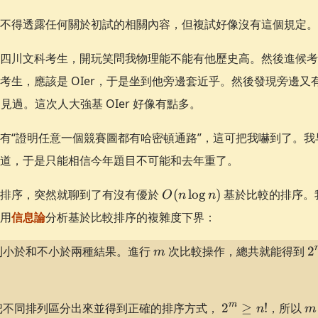
不得透露任何關於初試的相關內容，但複試好像沒有這個規定。
四川文科考生，開玩笑問我物理能不能有他歷史高。然後進候考
生，應該是 OIer，于是坐到他旁邊套近乎。然後發現旁邊又有兩
見過。這次人大強基 OIer 好像有點多。
有“證明任意一個競賽圖都有哈密頓通路”，這可把我嚇到了。
道，于是只能相信今年題目不可能和去年重了。
O(n\log
到排序，突然就聊到了有沒有優於
(
lo
g
)
基於比較的排序。
O
n
n
n)
用
信息論
分析基於比較排序的複雜度下界：
m
2
到小於和不小於兩種結果。進行
次比較操作，總共就能得到
2
m
2^m
m
m
把不同排列區分出來並得到正確的排序方式，
2
≥
!
，所以
n
m