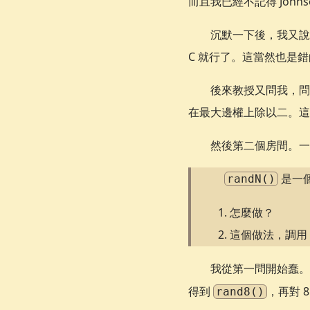
而且我已經不記得 Johnso
沉默一下後，我又說
C 就行了。這當然也是
後來教授又問我，問一
在最大邊權上除以二。這
然後第二個房間。一
是一
randN()
怎麼做？
這個做法，調用
我從第一問開始蠢
得到
，再對 
rand8()