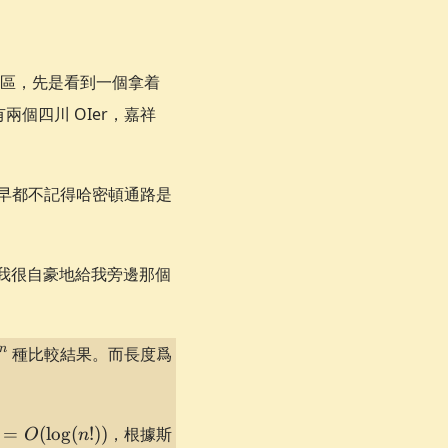
區，先是看到一個拿着
個四川 OIer，嘉祥
我早都不記得哈密頓通路是
我很自豪地給我旁邊那個
^m
n
m
種比較結果。而長度爲
 =
=
(
lo
g
(
!))
，根據斯
O
n