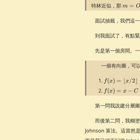
m =
特林近似，那
=
m
O(n\l
n)
面試抽籤，我們這一
到我面試了，有點緊
先是第一個房間。一
一個有向圖，可
f(x) =
(
)
=
⌊
/2
⌋
f
x
x
\lfloor
f(x)
(
)
=
−
f
x
x
C
x /
= x
2\rfloor
- C
第一問我說建分層圖，然
而後第二問，我糊塗了
Johnson 算法。這當然